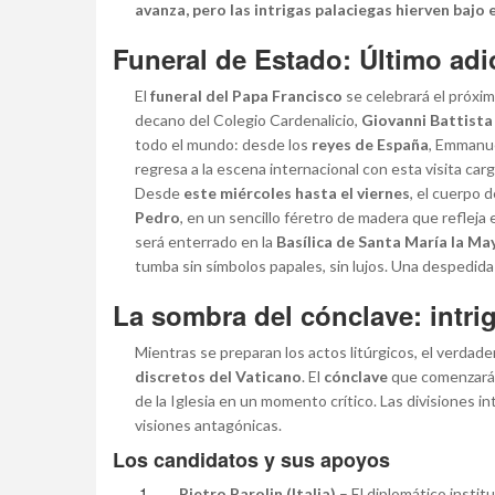
avanza, pero las intrigas palaciegas hierven bajo 
Funeral de Estado: Último adi
El
funeral del Papa Francisco
se celebrará el próxi
decano del Colegio Cardenalicio,
Giovanni Battista
todo el mundo: desde los
reyes de España
, Emmanue
regresa a la escena internacional con esta visita car
Desde
este miércoles hasta el viernes
, el cuerpo 
Pedro
, en un sencillo féretro de madera que refleja
será enterrado en la
Basílica de Santa María la Ma
tumba sin símbolos papales, sin lujos. Una despedid
La sombra del cónclave: intri
Mientras se preparan los actos litúrgicos, el verdade
discretos del Vaticano
. El
cónclave
que comenzará 
de la Iglesia en un momento crítico. Las divisiones i
visiones antagónicas.
Los candidatos y sus apoyos
Pietro Parolin (Italia)
– El diplomático institu