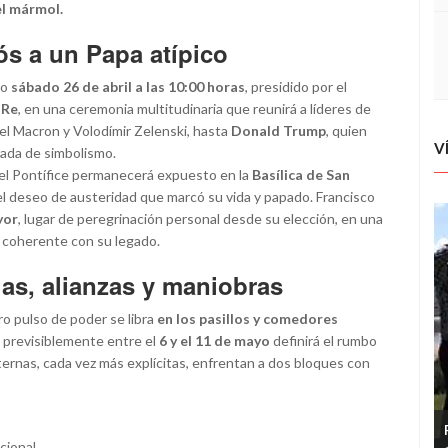
el mármol.
ós a un Papa atípico
mo
sábado 26 de abril a las 10:00 horas
, presidido por el
 Re
, en una ceremonia multitudinaria que reunirá a líderes de
l Macron y Volodímir Zelenski, hasta
Donald Trump
, quien
V
gada de simbolismo.
del Pontífice permanecerá expuesto en la
Basílica de San
 el deseo de austeridad que marcó su vida y papado. Francisco
yor
, lugar de peregrinación personal desde su elección, en una
a coherente con su legado.
gas, alianzas y maniobras
ro pulso de poder se libra
en los pasillos y comedores
previsiblemente entre el
6 y el 11 de mayo
definirá el rumbo
nternas, cada vez más explícitas, enfrentan a dos bloques con
cional