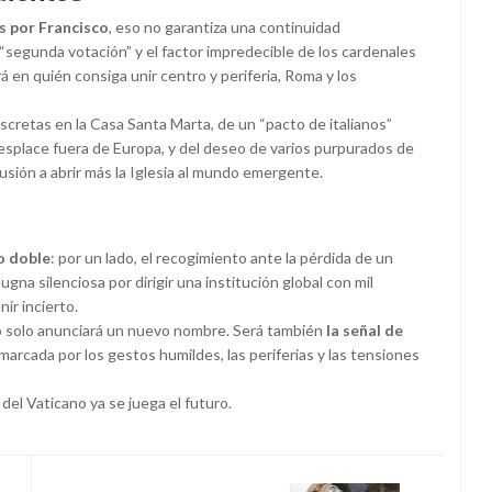
s por Francisco
, eso no garantiza una continuidad
 “segunda votación” y el factor impredecible de los cardenales
rá en quién consiga unir centro y periferia, Roma y los
discretas en la Casa Santa Marta, de un “pacto de italianos”
 desplace fuera de Europa, y del deseo de varios purpurados de
alusión a abrir más la Iglesia al mundo emergente.
o doble
: por un lado, el recogimiento ante la pérdida de un
pugna silenciosa por dirigir una institución global con mil
nir incierto.
o solo anunciará un nuevo nombre. Será también
la señal de
marcada por los gestos humildes, las periferias y las tensiones
del Vaticano ya se juega el futuro.