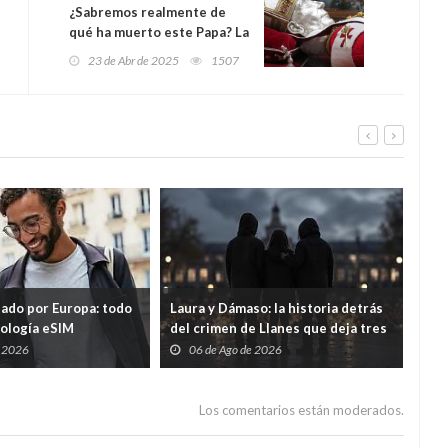
¿Sabremos realmente de
qué ha muerto este Papa? La
pregunta que nadie quiere
23 de Abr de 2025
1507
hacerse en el Vaticano
tado por Europa: todo
Laura y Dámaso: la historia detrás
El 
nología eSIM
del crimen de Llanes que deja tres
cad
hijos huérfanos
sid
e 2026
06 de Ago de 2026
0
Guar
por
Los comentarios están moderados.