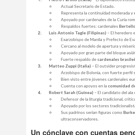
Actual Secretario de Estado.
Representa la continuidad moderada y el
Apoyado por cardenales de la Curia rom
Respaldos fuertes: cardenales
Bertell
Luis Antonio Tagle (Filipinas)
– El heredero 
Exarzobispo de Manila y Prefecto de Ev
Cercano al modelo de apertura y miseric
Apoyado por gran parte del bloque asiát
Fuerte respaldo de
cardenales brasile
Matteo Zuppi (Italia)
– El outsider progresis
Arzobispo de Bolonia, con fuerte perfil s
Bien visto entre jóvenes cardenales eur
Cuenta con apoyos en la
comunidad de
Robert Sarah (Guinea)
– El candidato del al
Defensor de la liturgia tradicional, críti
Apoyado por los sectores tradicionalist
Sus padrinos serían figuras como
Burke
ultraconservadores.
Un cónclave con cuentas pen