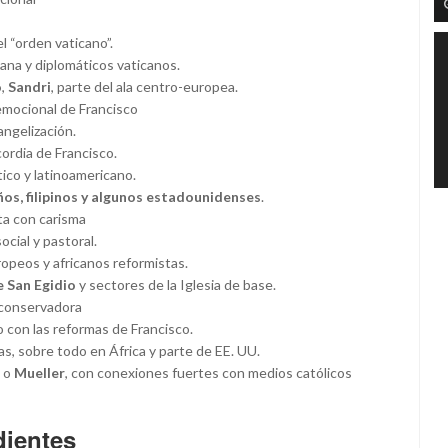
 “orden vaticano”.
ana y diplomáticos vaticanos.
o
,
Sandri
, parte del ala centro-europea.
emocional de Francisco
angelización.
ordia de Francisco.
ico y latinoamericano.
ños, filipinos y algunos estadounidenses
.
ta con carisma
ocial y pastoral.
opeos y africanos reformistas.
 San Egidio
y sectores de la Iglesia de base.
a conservadora
co con las reformas de Francisco.
as, sobre todo en África y parte de EE. UU.
o
Mueller
, con conexiones fuertes con medios católicos
dientes