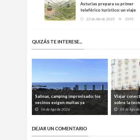
Asturias prepara su primer
teleférico turístico: un viaje
entre minas, montañas y
23 de Abr de 2025
3595
futuro
QUIZÁS TE INTERESE...
Salinas, camping improvisado: los
Viajar conec
vecinos exigen multas ya
sobre la tec
06 de Ago de 2026
06 de Ago d
DEJAR UN COMENTARIO