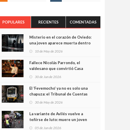
POPULARES
RECIENTES
COMENTADAS
Misterio en el corazón de Oviedo:
una joven aparece muerta dentro
del ascensor de su edificio y las
10 de May de 2026
cámaras captan sus últimos
minutos
Fallece Nicolás Parrondo, el
valdesano que convirtió Casa
Parrondo en un pedazo de
30 de Jun de 2026
Asturias en Madrid
El ‘Fevemocho’ ya no es solo una
chapuza: el Tribunal de Cuentas
cifra en casi 20 millones el
30 de May de 2026
sobrecoste de los trenes que no
cabían por los túneles
La variante de Avilés vuelve a
teñirse de luto: muere un joven
de 32 años en un violento choque
05 de Jun de 2026