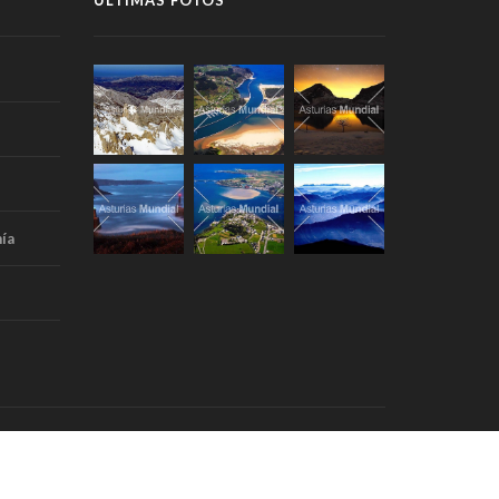
ÚLTIMAS FOTOS
ía
Portada
Aviso Legal
RSS
Contacto