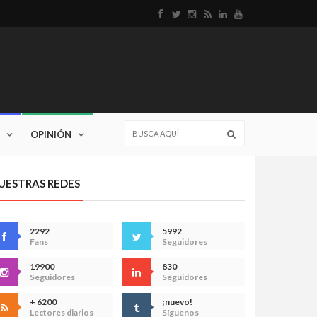
OPINIÓN
UESTRAS REDES
2292
5992
Fans
Seguidores
19900
830
Seguidores
Seguidores
+ 6200
¡nuevo!
Lectores diarios
Síguenos