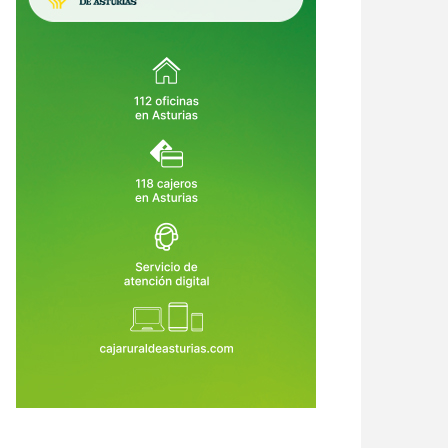
rid se ilumina con la música de
Barcelona desde tres
io Morricone: un concierto
perspectivas: acuario, paseo por el
re miles de velas en el Ateneo
mar y vino con vistas por 49 euros
1 de Ago de 2026
31 de Jul de 2026