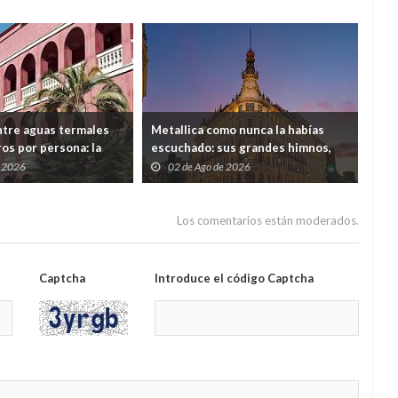
tre aguas termales
Metallica como nunca la habías
Mad
os por persona: la
escuchado: sus grandes himnos,
Enn
fecta para
entre velas, en el Four Seasons de
ent
e 2026
02 de Ago de 2026
0
cerca de Barcelona
Madrid
Los comentarios están moderados.
Captcha
Introduce el código Captcha