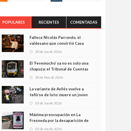
POPULARES
RECIENTES
COMENTADAS
Fallece Nicolás Parrondo, el
valdesano que convirtió Casa
Parrondo en un pedazo de
30 de Jun de 2026
Asturias en Madrid
El ‘Fevemocho’ ya no es solo una
chapuza: el Tribunal de Cuentas
cifra en casi 20 millones el
30 de May de 2026
sobrecoste de los trenes que no
cabían por los túneles
La variante de Avilés vuelve a
teñirse de luto: muere un joven
de 32 años en un violento choque
05 de Jun de 2026
frontal
Máxima preocupación en La
Fresneda por la desaparición de
Irene, una menor de 15 años
03 de Jun de 2026