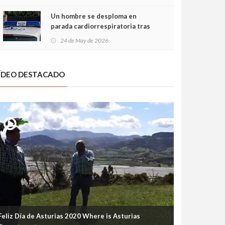
Un hombre se desploma en
parada cardiorrespiratoria tras
encararse con la Policía Local en
24 de May de 2026
Luanco
ÍDEO DESTACADO
Feliz Día de Asturias 2020 Where is Asturias