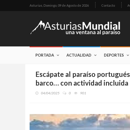
Asturias,
Domingo, 09 de Agosto de 2026
Contacto
A
PORTADA
ACTUALIDAD
DEPORTES
Escápate al paraíso portugués:
barco… con actividad incluida
04/04/2025
0
901