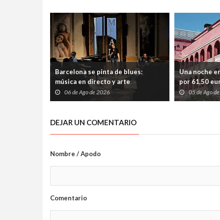
Barcelona se pinta de blues:
Una noche en
música en directo y arte
por 61,50 eur
contemporáneo en una noche
escapada per
06 de Ago de 2026
05 de Ago d
diferente
desconectar 
DEJAR UN COMENTARIO
Nombre / Apodo
Comentario