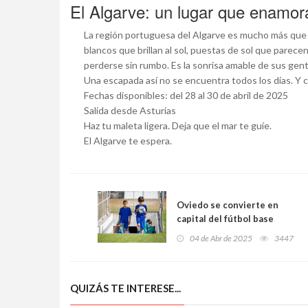
El Algarve: un lugar que enamor
La región portuguesa del Algarve es mucho más que u
blancos que brillan al sol, puestas de sol que parece
perderse sin rumbo. Es la sonrisa amable de sus gente
Una escapada así no se encuentra todos los días. Y c
Fechas disponibles: del 28 al 30 de abril de 2025
Salida desde Asturias
Haz tu maleta ligera. Deja que el mar te guíe.
El Algarve te espera.
Oviedo se convierte en
capital del fútbol base
internacional: 9.500 jóvenes
04 de Abr de 2025
3447
jugadores, 468 equipos y 11
países en la XIX Oviedo Cup
QUIZÁS TE INTERESE...