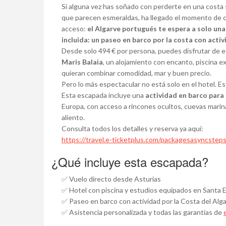
Si alguna vez has soñado con perderte en una costa s
que parecen esmeraldas, ha llegado el momento de cum
acceso:
el Algarve portugués te espera a solo un
incluida: un paseo en barco por la costa con acti
Desde solo 494 € por persona, puedes disfrutar de 
Maris Balaia
, un alojamiento con encanto, piscina ex
quieran combinar comodidad, mar y buen precio.
Pero lo más espectacular no está solo en el hotel. Es
Esta escapada incluye una
actividad en barco para 
Europa, con acceso a rincones ocultos, cuevas marinas
aliento.
Consulta todos los detalles y reserva ya aquí:
https://travel.e-ticketplus.com/packagesasyncstep
¿Qué incluye esta escapada?
✅ Vuelo directo desde Asturias
✅ Hotel con piscina y estudios equipados en Santa Eu
✅ Paseo en barco con actividad por la Costa del Alg
✅ Asistencia personalizada y todas las garantías de