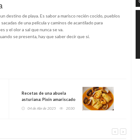
a
n destino de playa. Es sabor a marisco recién cocido, pueblos
n sacadas de una película y caminos de acantilado para
s y el olor a sal que nunca se va.
uando se presenta, hay que saber decir que sí.
Recetas de una abuela
asturiana: Pixín amariscado
(como lo facía la güela pa les
04 de Abr de 2025
2030
fiestes)