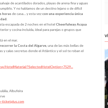
alvaje de acantilados dorados, playas de arena fina y aguas
plirlo. Y no hablamos de un destino lejano o de difícil
as horas
de casa… y esta vez
con una experiencia única
vidad
.
esta escapada de 2 noches en el hotel
Cheerfulway Acqua
terior y cocina incluida, ideal para parejas o grupos que
V
tá en el mar.
recorrer la Costa del Algarve
, una de las más bellas de
 y calas secretas donde el Atlántico y el sol te roban el
ssp/HotelMaterial/?SelectedHotelOption=7529...
lália, Albufeira
arve
e-ticketplus.com