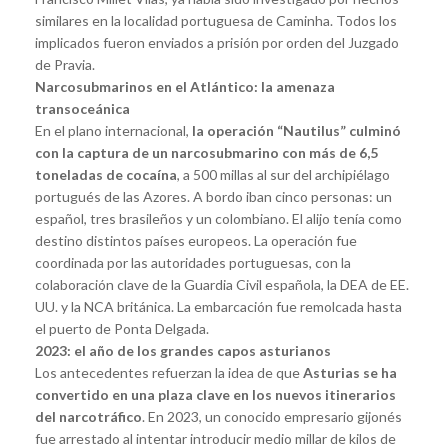
similares en la localidad portuguesa de Caminha. Todos los
implicados fueron enviados a prisión por orden del Juzgado
de Pravia.
Narcosubmarinos en el Atlántico: la amenaza
transoceánica
En el plano internacional,
la operación “Nautilus” culminó
con la captura de un narcosubmarino con más de 6,5
toneladas de cocaína
, a 500 millas al sur del archipiélago
portugués de las Azores. A bordo iban cinco personas: un
español, tres brasileños y un colombiano. El alijo tenía como
destino distintos países europeos. La operación fue
coordinada por las autoridades portuguesas, con la
colaboración clave de la Guardia Civil española, la DEA de EE.
UU. y la NCA británica. La embarcación fue remolcada hasta
el puerto de Ponta Delgada.
2023: el año de los grandes capos asturianos
Los antecedentes refuerzan la idea de que
Asturias se ha
convertido en una plaza clave en los nuevos itinerarios
del narcotráfico
. En 2023, un conocido empresario gijonés
fue arrestado al intentar introducir medio millar de kilos de