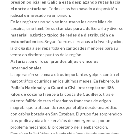
presión policial en Galicia está desplazando rutas hacia
el norte asturiano
. Todos ellos han pasado a disposición
judicial e ingresado ya en prisión.
En los registros no solo se incautaron los cinco kilos de
cocaína, sino también
sustancias para adulterarla
y diverso
material logístico típico de redes de distribución de
estupefacientes
. Según fuentes cercanas a la investigación,
la droga iba a ser repartida en cantidades menores para su
venta en distintos puntos de la región.
Asturias, en el foco: grandes alijos y vínculos
internacionales
La operación se suma a otros importantes golpes contra el
narcotráfico ocurridos en los últimos meses.
En febrero, la
Policía Nacional y la Guardia Civil interceptaron 486
kilos de cocaína frente a la costa de Cudillero
, tras el
intento fallido de tres ciudadanos franceses de origen
magrebí que trataban de recoger el alijo desde una zódiac
con cabina botada en San Esteban. El grupo fue sorprendido
tras pedir ayuda a los servicios de emergencias por un
problema mecánico. El propietario de la embarcación,
Francisco Millet Vilas, ya había sido investigado por hechos