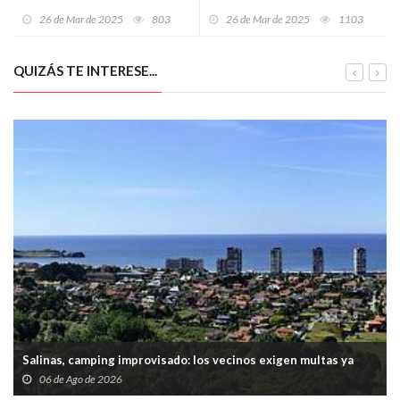
nace el Observatorio que
camionero polaco multiplica
26 de Mar de 2025
803
26 de Mar de 2025
1103
protegerá a los profesionales
por ocho la tasa de alcohol y
del SESPA
acaba atrapado cerca de
ParqueAstur
QUIZÁS TE INTERESE...
Salinas, camping improvisado: los vecinos exigen multas ya
06 de Ago de 2026