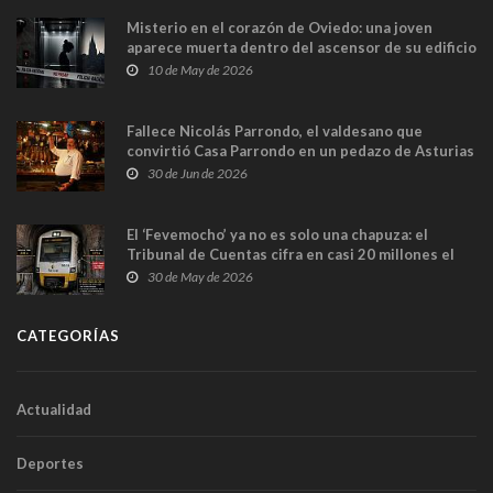
Misterio en el corazón de Oviedo: una joven
aparece muerta dentro del ascensor de su edificio
y las cámaras captan sus últimos minutos
10 de May de 2026
Fallece Nicolás Parrondo, el valdesano que
convirtió Casa Parrondo en un pedazo de Asturias
en Madrid
30 de Jun de 2026
El ‘Fevemocho’ ya no es solo una chapuza: el
Tribunal de Cuentas cifra en casi 20 millones el
sobrecoste de los trenes que no cabían por los
30 de May de 2026
túneles
CATEGORÍAS
Actualidad
Deportes