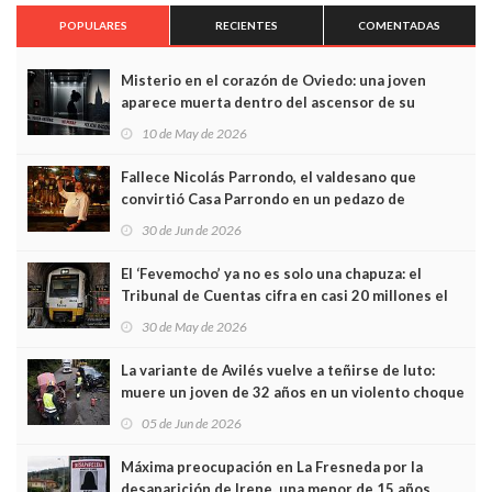
POPULARES
RECIENTES
COMENTADAS
Misterio en el corazón de Oviedo: una joven
aparece muerta dentro del ascensor de su
edificio y las cámaras captan sus últimos minutos
10 de May de 2026
Fallece Nicolás Parrondo, el valdesano que
convirtió Casa Parrondo en un pedazo de
Asturias en Madrid
30 de Jun de 2026
El ‘Fevemocho’ ya no es solo una chapuza: el
Tribunal de Cuentas cifra en casi 20 millones el
sobrecoste de los trenes que no cabían por los
30 de May de 2026
túneles
La variante de Avilés vuelve a teñirse de luto:
muere un joven de 32 años en un violento choque
frontal
05 de Jun de 2026
Máxima preocupación en La Fresneda por la
desaparición de Irene, una menor de 15 años