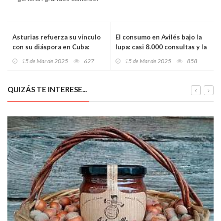
Asturias refuerza su vínculo
El consumo en Avilés bajo la
con su diáspora en Cuba:
lupa: casi 8.000 consultas y la
apoyo, memoria y
energía eléctrica como
15 de Mar de 2025
627
15 de Mar de 2025
858
compromiso
principal preocupación
QUIZÁS TE INTERESE...