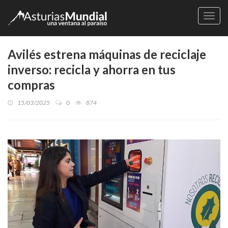
Naveg
Avilés estrena máquinas de reciclaje
inverso: recicla y ahorra en tus
compras
15/03/2025
0
874