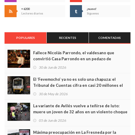
+ 6200
¡nuevo!
Lectores diarios
Síguenos
POPULARES
RECIENTES
COMENTADAS
Fallece Nicolás Parrondo, el valdesano que
convirtió Casa Parrondo en un pedazo de
Asturias en Madrid
30 de Jun de 2026
El ‘Fevemocho’ ya no es solo una chapuza: el
Tribunal de Cuentas cifra en casi 20 millones el
sobrecoste de los trenes que no cabían por los
30 de May de 2026
túneles
La variante de Avilés vuelve a teñirse de luto:
muere un joven de 32 años en un violento choque
frontal
05 de Jun de 2026
Máxima preocupación en La Fresneda por la