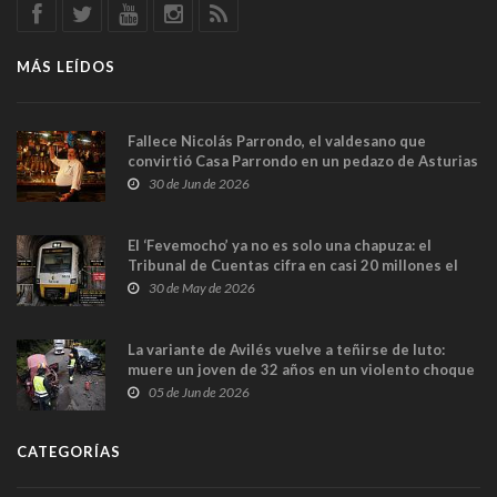
MÁS LEÍDOS
Fallece Nicolás Parrondo, el valdesano que
convirtió Casa Parrondo en un pedazo de Asturias
en Madrid
30 de Jun de 2026
El ‘Fevemocho’ ya no es solo una chapuza: el
Tribunal de Cuentas cifra en casi 20 millones el
sobrecoste de los trenes que no cabían por los
30 de May de 2026
túneles
La variante de Avilés vuelve a teñirse de luto:
muere un joven de 32 años en un violento choque
frontal
05 de Jun de 2026
CATEGORÍAS