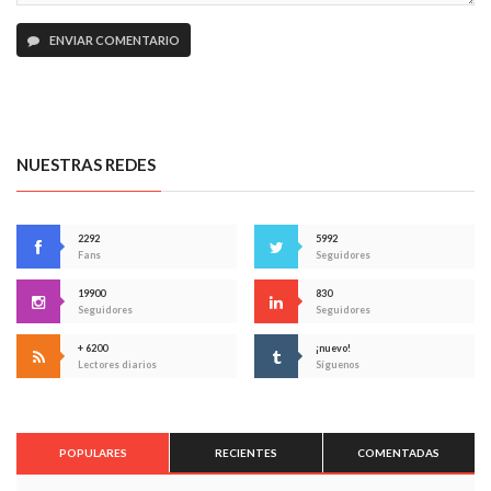
ENVIAR COMENTARIO
NUESTRAS REDES
2292
5992
Fans
Seguidores
19900
830
Seguidores
Seguidores
+ 6200
¡nuevo!
Lectores diarios
Síguenos
POPULARES
RECIENTES
COMENTADAS