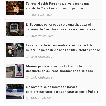
Fallece Nicolás Parrondo, el valdesano que
convirtió Casa Parrondo en un pedazo de
Asturias en Madrid
30 de Jun de 2026
El ‘Fevemocho’ ya no es solo una chapuza: el
Tribunal de Cuentas cifra en casi 20 millones el
sobrecoste de los trenes que no cabían por los
30 de May de 2026
túneles
La variante de Avilés vuelve a teñirse de luto:
muere un joven de 32 años en un violento choque
frontal
05 de Jun de 2026
Máxima preocupación en La Fresneda por la
desaparición de Irene, una menor de 15 años
03 de Jun de 2026
Un hombre se desploma en parada
cardiorrespiratoria tras encararse con la Policía
Local en Luanco
24 de May de 2026