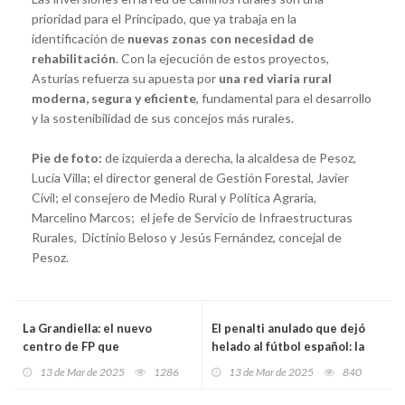
prioridad para el Principado, que ya trabaja en la
identificación de
nuevas zonas con necesidad de
rehabilitación
. Con la ejecución de estos proyectos,
Asturias refuerza su apuesta por
una red viaria rural
moderna, segura y eficiente
, fundamental para el desarrollo
y la sostenibilidad de sus concejos más rurales.
Pie de foto:
de izquierda a derecha, la alcaldesa de Pesoz,
Lucía Villa; el director general de Gestión Forestal, Javier
Civil; el consejero de Medio Rural y Política Agraria,
Marcelino Marcos; el jefe de Servicio de Infraestructuras
Rurales, Dictinio Beloso y Jesús Fernández, concejal de
Pesoz.
La Grandiella: el nuevo
El penalti anulado que dejó
centro de FP que
helado al fútbol español: la
revolucionará la formación en
norma desconocida que
13 de Mar de 2025
1286
13 de Mar de 2025
840
Asturias
sorprendió en el derbi
madrileño