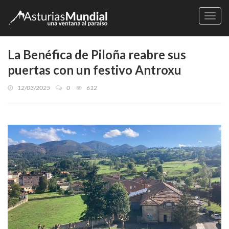
Naveg
La Benéfica de Piloña reabre sus
puertas con un festivo Antroxu
12/03/2025
0
612