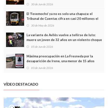
Asturias en Madrid
30 de Jun de 2026
El ‘Fevemocho’ ya no es solo una chapuza: el
Tribunal de Cuentas cifra en casi 20 millones el
sobrecoste de los trenes que no cabían por los
30 de May de 2026
túneles
La variante de Avilés vuelve a teñirse de luto:
muere un joven de 32 años en un violento choque
frontal
05 de Jun de 2026
Máxima preocupación en La Fresneda por la
desaparición de Irene, una menor de 15 años
03 de Jun de 2026
VÍDEO DESTACADO