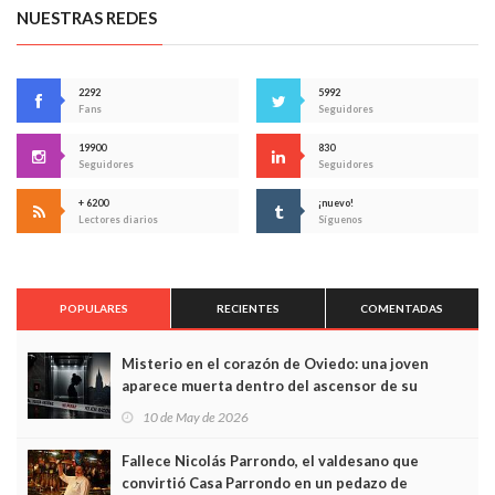
NUESTRAS REDES
2292
5992
Fans
Seguidores
19900
830
Seguidores
Seguidores
+ 6200
¡nuevo!
Lectores diarios
Síguenos
POPULARES
RECIENTES
COMENTADAS
Misterio en el corazón de Oviedo: una joven
aparece muerta dentro del ascensor de su
edificio y las cámaras captan sus últimos minutos
10 de May de 2026
Fallece Nicolás Parrondo, el valdesano que
convirtió Casa Parrondo en un pedazo de