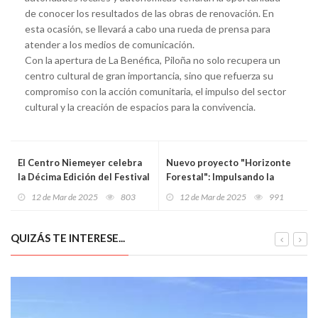
de conocer los resultados de las obras de renovación. En
esta ocasión, se llevará a cabo una rueda de prensa para
atender a los medios de comunicación.
Con la apertura de La Benéfica, Piloña no solo recupera un
centro cultural de gran importancia, sino que refuerza su
compromiso con la acción comunitaria, el impulso del sector
cultural y la creación de espacios para la convivencia.
El Centro Niemeyer celebra
Nuevo proyecto "Horizonte
la Décima Edición del Festival
Forestal": Impulsando la
de Cine LGTBI con un
gestión sostenible del medio
12 de Mar de 2025
803
12 de Mar de 2025
991
programa repleto de
natural y el empleo verde en
innovación y compromiso
España
social
QUIZÁS TE INTERESE...