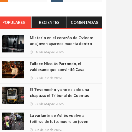
POPULARES
RECIENTES
COMENTADAS
Misterio en el corazón de Oviedo:
una joven aparece muerta dentro
del ascensor de su edificio y las
10 de May de 2026
cámaras captan sus últimos
minutos
Fallece Nicolás Parrondo, el
valdesano que convirtió Casa
Parrondo en un pedazo de
30 de Jun de 2026
Asturias en Madrid
El ‘Fevemocho’ ya no es solo una
chapuza: el Tribunal de Cuentas
cifra en casi 20 millones el
30 de May de 2026
sobrecoste de los trenes que no
cabían por los túneles
La variante de Avilés vuelve a
teñirse de luto: muere un joven
de 32 años en un violento choque
05 de Jun de 2026