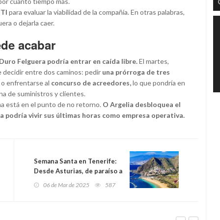
por cuánto tiempo más.
FTI
para evaluar la viabilidad de la compañía. En otras palabras,
era o dejarla caer.
ede acabar
Duro Felguera podría entrar en caída libre.
El martes,
 decidir entre dos caminos: pedir
una prórroga de tres
 o enfrentarse al
concurso de acreedores,
lo que pondría en
na de suministros y clientes.
ana está en el punto de no retorno.
O Argelia desbloquea el
era podría vivir sus últimas horas como empresa operativa.
Semana Santa en Tenerife:
Desde Asturias, de paraíso a
paraíso y tiro porque me
06 de Mar de 2025
587
toca