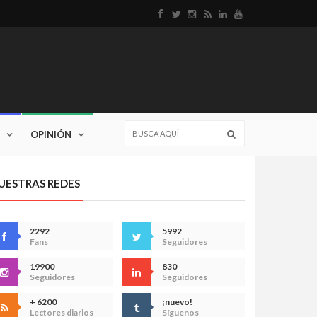
OPINIÓN
UESTRAS REDES
2292
5992
Fans
Seguidores
19900
830
Seguidores
Seguidores
+ 6200
¡nuevo!
Lectores diarios
Síguenos