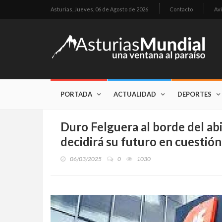
Asturias,
Jueves, 06 de Agosto de 2026
Contacto
Avi
PORTADA
ACTUALIDAD
DEPORTES
Duro Felguera al borde del ab
decidirá su futuro en cuestión
06/03/2025
0
1030