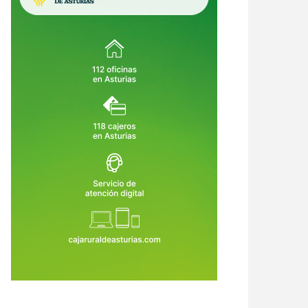
crimen de Llanes destapa una
Asturias crea empleo, pero su
ena de alertas: el asesino había
economía no despega: vuelve a ser
o condenado, expulsado de la
la comunidad que menos crece
6 de Ago de 2026
06 de Ago de 2026
dia Civil y tenía prohibido
tar armas