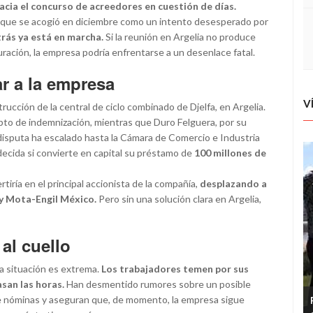
acia el concurso de acreedores en cuestión de días.
al que se acogió en diciembre como un intento desesperado por
trás ya está en marcha.
Si la reunión en Argelia no produce
ración, la empresa podría enfrentarse a un desenlace fatal.
ar a la empresa
V
strucción de la central de ciclo combinado de Djelfa, en Argelia.
to de indemnización, mientras que Duro Felguera, por su
 disputa ha escalado hasta la Cámara de Comercio e Industria
 decida si convierte en capital su préstamo de
100 millones de
tiría en el principal accionista de la compañía,
desplazando a
 y Mota-Engil México.
Pero sin una solución clara en Argelia,
 al cuello
la situación es extrema.
Los trabajadores temen por sus
san las horas.
Han desmentido rumores sobre un posible
de nóminas y aseguran que, de momento, la empresa sigue