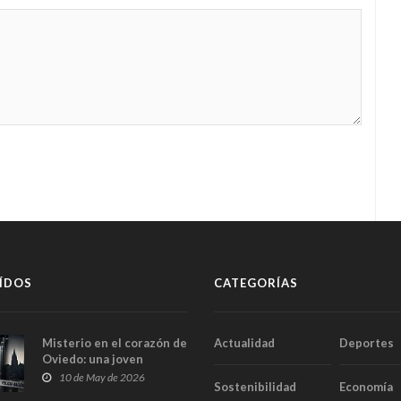
ÍDOS
CATEGORÍAS
Misterio en el corazón de
Actualidad
Deportes
Oviedo: una joven
aparece muerta dentro
10 de May de 2026
Sostenibilidad
Economía
del ascensor de su