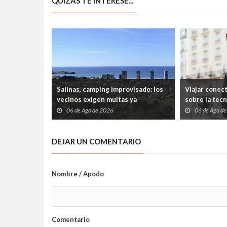
QUIZÁS TE INTERESE...
Salinas, camping improvisado: los
Viajar conec
vecinos exigen multas ya
sobre la tec
06 de Ago de 2026
06 de Ago d
DEJAR UN COMENTARIO
Nombre / Apodo
Comentario