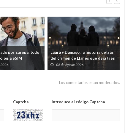
tado por Europa: todo
Laura y Dámaso: la historia detrás
El 
nología eSIM
del crimen de Llanes que deja tres
cad
hijos huérfanos
sid
e 2026
06 de Ago de 2026
0
Guar
por
Los comentarios están moderados.
Captcha
Introduce el código Captcha