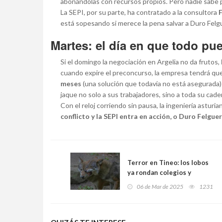
abonándolas con recursos propios. Pero nadie sabe 
La SEPI, por su parte, ha contratado a la consultora
está sopesando si merece la pena salvar a Duro Felgu
Martes: el día en que todo pu
Si el domingo la negociación en Argelia no da frutos,
cuando expire el preconcurso, la empresa tendrá que
meses
(una solución que todavía no está asegurada)
jaque no solo a sus trabajadores, sino a toda su cade
Con el reloj corriendo sin pausa, la ingeniería asturi
conflicto y la SEPI entra en acción, o Duro Felgu
Terror en Tineo: los lobos
ya rondan colegios y
centros de salud tras una
06 de Mar de 2025
1231
matanza de ovejas