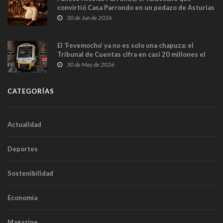
convirtió Casa Parrondo en un pedazo de Asturias
en Madrid
30 de Jun de 2026
El ‘Fevemocho’ ya no es solo una chapuza: el
Tribunal de Cuentas cifra en casi 20 millones el
sobrecoste de los trenes que no cabían por los
30 de May de 2026
túneles
CATEGORÍAS
Actualidad
Deportes
Sostenibilidad
Economía
Magazine