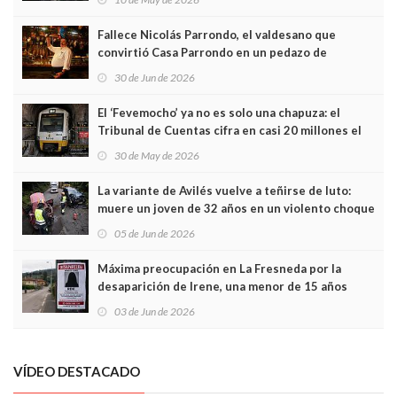
Fallece Nicolás Parrondo, el valdesano que
convirtió Casa Parrondo en un pedazo de
Asturias en Madrid
30 de Jun de 2026
El ‘Fevemocho’ ya no es solo una chapuza: el
Tribunal de Cuentas cifra en casi 20 millones el
sobrecoste de los trenes que no cabían por los
30 de May de 2026
túneles
La variante de Avilés vuelve a teñirse de luto:
muere un joven de 32 años en un violento choque
frontal
05 de Jun de 2026
Máxima preocupación en La Fresneda por la
desaparición de Irene, una menor de 15 años
03 de Jun de 2026
VÍDEO DESTACADO