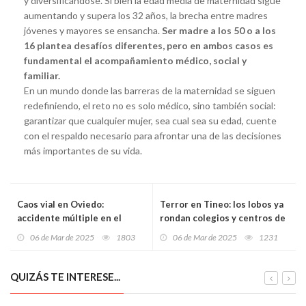
y diversificándose. Si bien la edad media de maternidad sigue
aumentando y supera los 32 años, la brecha entre madres
jóvenes y mayores se ensancha.
Ser madre a los 50 o a los
16 plantea desafíos diferentes, pero en ambos casos es
fundamental el acompañamiento médico, social y
familiar.
En un mundo donde las barreras de la maternidad se siguen
redefiniendo, el reto no es solo médico, sino también social:
garantizar que cualquier mujer, sea cual sea su edad, cuente
con el respaldo necesario para afrontar una de las decisiones
más importantes de su vida.
Caos vial en Oviedo:
Terror en Tineo: los lobos ya
accidente múltiple en el
rondan colegios y centros de
túnel de La Bolgachina
salud tras una matanza de
06 de Mar de 2025
1803
06 de Mar de 2025
1231
paraliza la ciudad durante
ovejas
cinco horas
QUIZÁS TE INTERESE...