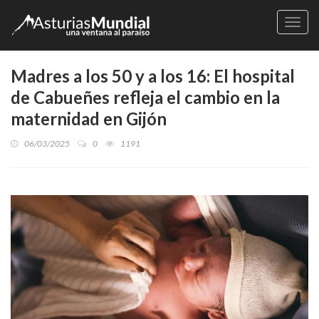
Naveg
Madres a los 50 y a los 16: El hospital
de Cabueñes refleja el cambio en la
maternidad en Gijón
06/03/2025
0
1191