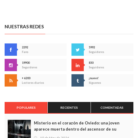
NUESTRAS REDES
2292
5992
Fans
Seguidores
19900
830
Seguidores
Seguidores
+ 6200
¡nuevo!
Lectores diarios
Síguenos
POPULARES
RECIENTES
COMENTADAS
Misterio en el corazón de Oviedo: una joven
aparece muerta dentro del ascensor de su
edificio y las cámaras captan sus últimos minutos
10 de May de 2026