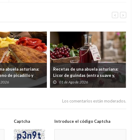
contratos de emergencia y
retrasos en obras clave
na abuela asturiana:
Recetas de una abuela asturiana:
El 
no de picadillo y
Licor de guindas (entra suave y,
un 
ra comer y quedar en
cuando quieres darte cuenta, tas
por
e 2026
01 de Ago de 2026
3
contando secretos familiares de
gas
1962)
Los comentarios están moderados.
Captcha
Introduce el código Captcha