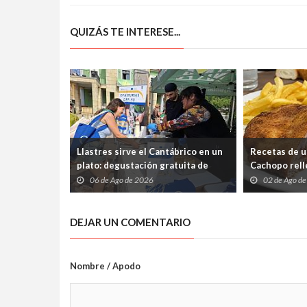
QUIZÁS TE INTERESE...
Llastres sirve el Cantábrico en un
Recetas de u
plato: degustación gratuita de
Cachopo relle
merluza a la sidra en el Mercáu
Cabrales (pa
06 de Ago de 2026
02 de Ago d
Marineru
silencio)
DEJAR UN COMENTARIO
Nombre / Apodo