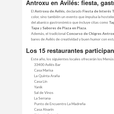
Antroxu en Avilés: fiesta, gas
El
Antroxu de Avilés
, declarado
Fiesta de Interés 
color, sino también un evento que impulsa la hostelería
del abanico gastronómico que incluye citas como
Ta
Tapa
y
Sabores de Plaza en Plaza
.
Además, el tradicional
Concurso de Chigres Antro
bares de Avilés de creatividad y buen humor con est
Los 15 restaurantes participa
Este año, los siguientes locales ofrecerán los Menú
33400 Avilés Bar
Casa Marisa
La Quinta Araña
Casa Lin
Yanik
Sal de Vinos
La Serrana
Punto de Encuentro La Madreña
Casa Alvarín