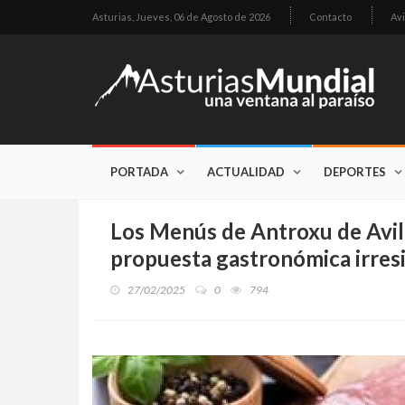
Asturias,
Jueves, 06 de Agosto de 2026
Contacto
Avi
PORTADA
ACTUALIDAD
DEPORTES
Los Menús de Antroxu de Avil
propuesta gastronómica irresi
27/02/2025
0
794