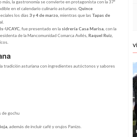
o más, la gastronomía se convierte en protagonista con la 37ª
ndible en el calendario culinario asturiano.
Quince
eciales los días
3 y 4 de marzo
, mientras que las
Tapas de
l.
lés-UCAYC
, fue presentado en la
sidrería Casa Marisa
, con la
presidenta de la Mancomunidad Comarca Avilés,
Raquel Ruiz
,
icos.
V
ana
la tradición asturiana con ingredientes autóctonos y sabores
os de gochu
ioja
, además de incluir café y orujos Panizo.