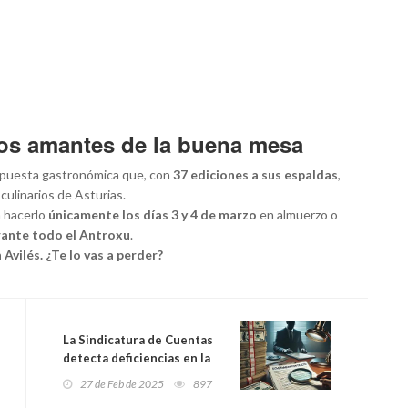
los amantes de la buena mesa
ropuesta gastronómica que, con
37 ediciones a sus espaldas
,
ulinarios de Asturias.
 hacerlo
únicamente los días 3 y 4 de marzo
en almuerzo o
ante todo el Antroxu
.
Avilés. ¿Te lo vas a perder?
La Sindicatura de Cuentas
detecta deficiencias en la
contratación autonómica:
27 de Feb de 2025
897
irregularidades en