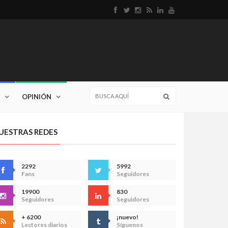
OPINIÓN
UESTRAS REDES
2292
5992
Fans
Seguidores
19900
830
Seguidores
Seguidores
+ 6200
¡nuevo!
Lectores diarios
Síguenos