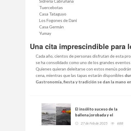
Sidrería Cabruñana
Tuercebotas
Casa Tataguyo
Los Fogones de Dani
Casa Germán
Yumay
Una cita imprescindible para 
Cada año, cientos de personas disfrutan de esta p
se ha consolidado como uno de los grandes eventos c
Quienes quieran deleitarse con estos menús podrán
cena, mientras que las tapas estarán disponibles
dur
Gastronomía, fiesta y tradición se dan la mano en 
El insólito suceso de la
ballena jorobada y el
kayakista que dio la vuelta
27 de Feb de 2025
688
al mundo