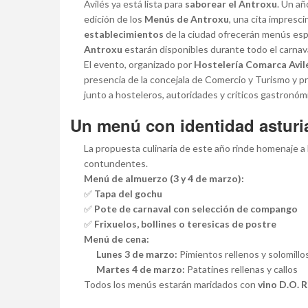
Avilés ya está lista para
saborear el Antroxu
. Un añ
edición de los
Menús de Antroxu
, una cita impresci
establecimientos
de la ciudad ofrecerán menús esp
Antroxu
estarán disponibles durante todo el carnava
El evento, organizado por
Hostelería Comarca Avi
presencia de la concejala de Comercio y Turismo y 
junto a hosteleros, autoridades y críticos gastronóm
Un menú con identidad asturi
La propuesta culinaria de este año rinde homenaje a 
contundentes.
Menú de almuerzo (3 y 4 de marzo):
✅
Tapa del gochu
✅
Pote de carnaval con selección de compango
✅
Frixuelos, bollines o teresicas de postre
Menú de cena:
Lunes 3 de marzo:
Pimientos rellenos y solomill
Martes 4 de marzo:
Patatines rellenas y callos
Todos los menús estarán maridados con
vino D.O. R