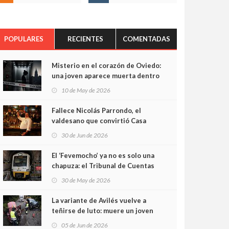
POPULARES
RECIENTES
COMENTADAS
Misterio en el corazón de Oviedo:
una joven aparece muerta dentro
del ascensor de su edificio y las
10 de May de 2026
cámaras captan sus últimos
minutos
Fallece Nicolás Parrondo, el
valdesano que convirtió Casa
Parrondo en un pedazo de
30 de Jun de 2026
Asturias en Madrid
El ‘Fevemocho’ ya no es solo una
chapuza: el Tribunal de Cuentas
cifra en casi 20 millones el
30 de May de 2026
sobrecoste de los trenes que no
cabían por los túneles
La variante de Avilés vuelve a
teñirse de luto: muere un joven
de 32 años en un violento choque
05 de Jun de 2026