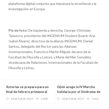
plataforma digital conjunta que impulsará la enseñanza y la
investigación en Europa.
Pie de foto:
De izquierda a derecha, George-Christian
Tarpescu, presidente del INGENIUM Student Board; Ana
Isabel Álvarez, directora de la alianza INGENIUM; Daniel
Santos, delegado del Rector para las Alianzas
Internacionales; Francisco Martín Miguel, decano de la
Facultad de Filosofía y Letras, y María del Mar González,
vicedecana de Relaciones Internacionales de la Facultad de
Filosofía y Letras.
Asturias se prepara para un
Gijón acoge la IV Marcha
final de febrero primaveral
Solidaria por el Síndrome de
con temperaturas anómalas y
Noonan para dar visibilidad a
18 de Feb de 2025
1308
18 de Feb de 2025
1662
cambios bruscos a la vista
las Enfermedades Rara