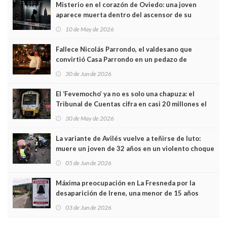
Misterio en el corazón de Oviedo: una joven
aparece muerta dentro del ascensor de su
edificio y las cámaras captan sus últimos minutos
10 de May de 2026
Fallece Nicolás Parrondo, el valdesano que
convirtió Casa Parrondo en un pedazo de
Asturias en Madrid
30 de Jun de 2026
El ‘Fevemocho’ ya no es solo una chapuza: el
Tribunal de Cuentas cifra en casi 20 millones el
sobrecoste de los trenes que no cabían por los
30 de May de 2026
túneles
La variante de Avilés vuelve a teñirse de luto:
muere un joven de 32 años en un violento choque
frontal
05 de Jun de 2026
Máxima preocupación en La Fresneda por la
desaparición de Irene, una menor de 15 años
03 de Jun de 2026