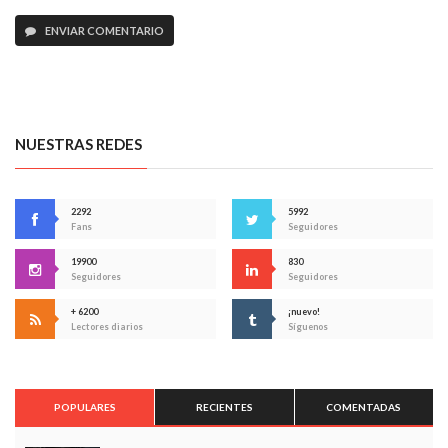
ENVIAR COMENTARIO
NUESTRAS REDES
2292
5992
Fans
Seguidores
19900
830
Seguidores
Seguidores
+ 6200
¡nuevo!
Lectores diarios
Síguenos
POPULARES
RECIENTES
COMENTADAS