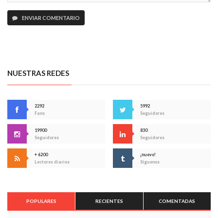
ENVIAR COMENTARIO
NUESTRAS REDES
2292
5992
Fans
Seguidores
19900
830
Seguidores
Seguidores
+ 6200
¡nuevo!
Lectores diarios
Síguenos
POPULARES
RECIENTES
COMENTADAS