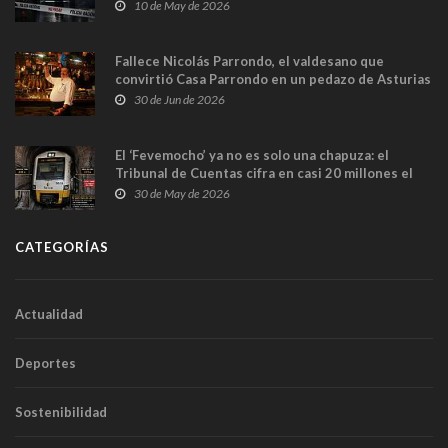
y las cámaras captan sus últimos minutos
10 de May de 2026
Fallece Nicolás Parrondo, el valdesano que
convirtió Casa Parrondo en un pedazo de Asturias
en Madrid
30 de Jun de 2026
El ‘Fevemocho’ ya no es solo una chapuza: el
Tribunal de Cuentas cifra en casi 20 millones el
sobrecoste de los trenes que no cabían por los
30 de May de 2026
túneles
CATEGORÍAS
Actualidad
Deportes
Sostenibilidad