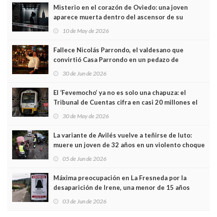
Misterio en el corazón de Oviedo: una joven
aparece muerta dentro del ascensor de su
edificio y las cámaras captan sus últimos minutos
10 de May de 2026
Fallece Nicolás Parrondo, el valdesano que
convirtió Casa Parrondo en un pedazo de
Asturias en Madrid
30 de Jun de 2026
El ‘Fevemocho’ ya no es solo una chapuza: el
Tribunal de Cuentas cifra en casi 20 millones el
sobrecoste de los trenes que no cabían por los
30 de May de 2026
túneles
La variante de Avilés vuelve a teñirse de luto:
muere un joven de 32 años en un violento choque
frontal
05 de Jun de 2026
Máxima preocupación en La Fresneda por la
desaparición de Irene, una menor de 15 años
03 de Jun de 2026