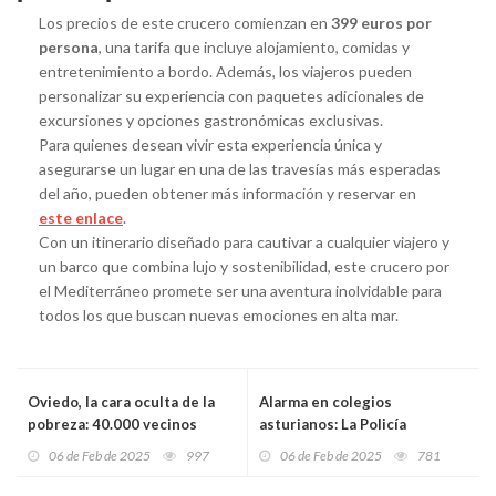
Los precios de este crucero comienzan en
399 euros por
persona
, una tarifa que incluye alojamiento, comidas y
entretenimiento a bordo. Además, los viajeros pueden
personalizar su experiencia con paquetes adicionales de
excursiones y opciones gastronómicas exclusivas.
Para quienes desean vivir esta experiencia única y
asegurarse un lugar en una de las travesías más esperadas
del año, pueden obtener más información y reservar en
este enlace
.
Con un itinerario diseñado para cautivar a cualquier viajero y
un barco que combina lujo y sostenibilidad, este crucero por
el Mediterráneo promete ser una aventura inolvidable para
todos los que buscan nuevas emociones en alta mar.
Oviedo, la cara oculta de la
Alarma en colegios
pobreza: 40.000 vecinos
asturianos: La Policía
atrapados en la miseria
Nacional retira ácido pícrico,
06 de Feb de 2025
997
06 de Feb de 2025
781
mientras la ciudad mira hacia
un peligroso explosivo
otro lado
latente