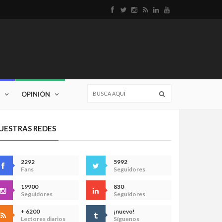
OPINIÓN
UESTRAS REDES
2292
5992
Fans
Seguidores
19900
830
Seguidores
Seguidores
+ 6200
¡nuevo!
Lectores diarios
Síguenos