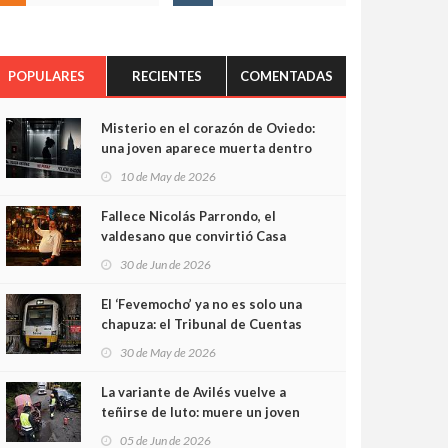
POPULARES
RECIENTES
COMENTADAS
Misterio en el corazón de Oviedo:
una joven aparece muerta dentro
del ascensor de su edificio y las
10 de May de 2026
cámaras captan sus últimos
minutos
Fallece Nicolás Parrondo, el
valdesano que convirtió Casa
Parrondo en un pedazo de
30 de Jun de 2026
Asturias en Madrid
El ‘Fevemocho’ ya no es solo una
chapuza: el Tribunal de Cuentas
cifra en casi 20 millones el
30 de May de 2026
sobrecoste de los trenes que no
cabían por los túneles
La variante de Avilés vuelve a
teñirse de luto: muere un joven
de 32 años en un violento choque
05 de Jun de 2026