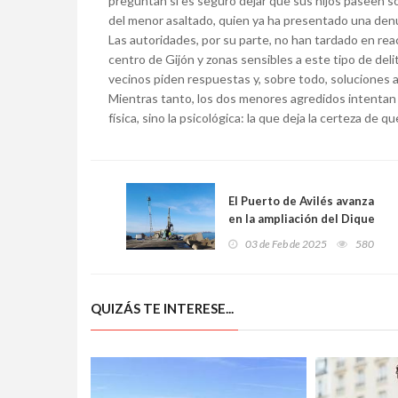
preguntan si es seguro dejar que sus hijos paseen sol
del menor asaltado, quien ya ha presentado una den
Las autoridades, por su parte, no han tardado en reacc
centro de Gijón y zonas sensibles a este tipo de deli
vecinos piden respuestas y, sobre todo, soluciones an
Mientras tanto, los dos menores agredidos intentan 
física, sino la psicológica: la que deja la certeza de q
El Puerto de Avilés avanza
en la ampliación del Dique
de San Juan con un
03 de Feb de 2025
580
innovador estudio
geotécnico y modelos de
simulación avanzada
QUIZÁS TE INTERESE...