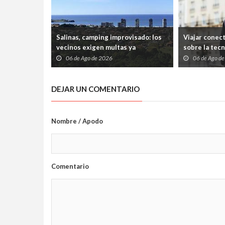
Salinas, camping improvisado: los
Viajar conec
vecinos exigen multas ya
sobre la tec
06 de Ago de 2026
06 de Ago d
DEJAR UN COMENTARIO
Nombre / Apodo
Comentario