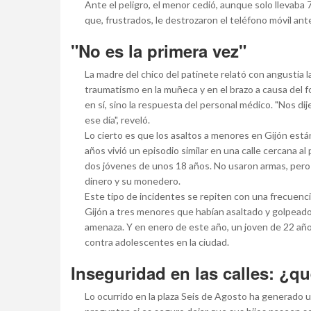
Ante el peligro, el menor cedió, aunque solo llevaba 7
que, frustrados, le destrozaron el teléfono móvil an
"No es la primera vez"
La madre del chico del patinete relató con angustia la
traumatismo en la muñeca y en el brazo a causa del fo
en sí, sino la respuesta del personal médico. "Nos di
ese día", reveló.
Lo cierto es que los asaltos a menores en Gijón es
años vivió un episodio similar en una calle cercana a
dos jóvenes de unos 18 años. No usaron armas, pero 
dinero y su monedero.
Este tipo de incidentes se repiten con una frecuenci
Gijón a tres menores que habían asaltado y golpeado a
amenaza. Y en enero de este año, un joven de 22 año
contra adolescentes en la ciudad.
Inseguridad en las calles: ¿q
Lo ocurrido en la plaza Seis de Agosto ha generado 