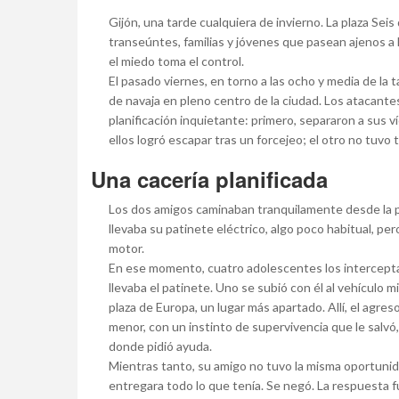
Gijón, una tarde cualquiera de invierno. La plaza Seis
transeúntes, familias y jóvenes que pasean ajenos a
el miedo toma el control.
El pasado viernes, en torno a las ocho y media de la
de navaja en pleno centro de la ciudad. Los atacant
planificación inquietante: primero, separaron a sus v
ellos logró escapar tras un forcejeo; el otro no tuvo 
Una cacería planificada
Los dos amigos caminaban tranquilamente desde la p
llevaba su patinete eléctrico, algo poco habitual, per
motor.
En ese momento, cuatro adolescentes los interceptar
llevaba el patinete. Uno se subió con él al vehículo m
plaza de Europa, un lugar más apartado. Allí, el agres
menor, con un instinto de supervivencia que le salvó, 
donde pidió ayuda.
Mientras tanto, su amigo no tuvo la misma oportunida
entregara todo lo que tenía. Se negó. La respuesta f