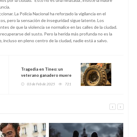
os por la ciudad. "Esto no es una niñatada", insiste la madre
uncia.
ionar. La Policía Nacional ha reforzado la vigilancia en el
tos, pero la sensación de inseguridad sigue latente. Los
tes de que la violencia se normalice en las calles de la ciudad.
recuperarse del susto. Pero la herida más profunda no es la
ue, incluso en pleno centro de la ciudad, nadie está a salvo.
Tragedia en Tineo: un
veterano ganadero muere
atrapado bajo su tractor
03 de Feb de 2025
721