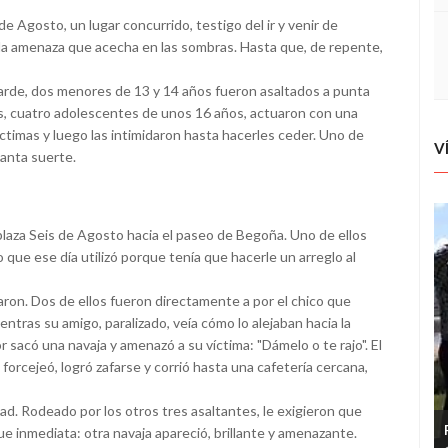
 de Agosto, un lugar concurrido, testigo del ir y venir de
 la amenaza que acecha en las sombras. Hasta que, de repente,
 tarde, dos menores de 13 y 14 años fueron asaltados a punta
es, cuatro adolescentes de unos 16 años, actuaron con una
íctimas y luego las intimidaron hasta hacerles ceder. Uno de
V
tanta suerte.
laza Seis de Agosto hacia el paseo de Begoña. Uno de ellos
o que ese día utilizó porque tenía que hacerle un arreglo al
on. Dos de ellos fueron directamente a por el chico que
ientras su amigo, paralizado, veía cómo lo alejaban hacia la
or sacó una navaja y amenazó a su víctima: "Dámelo o te rajo". El
forcejeó, logró zafarse y corrió hasta una cafetería cercana,
d. Rodeado por los otros tres asaltantes, le exigieron que
ue inmediata: otra navaja apareció, brillante y amenazante.