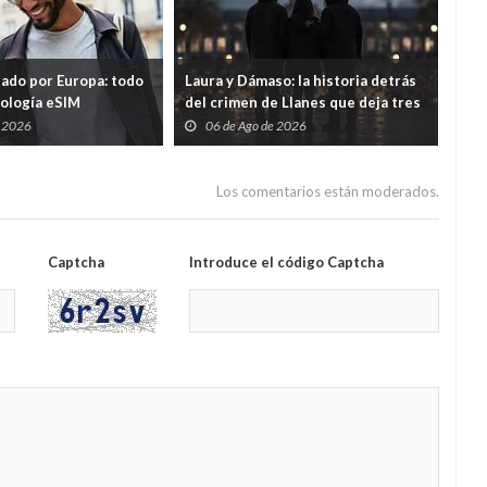
tado por Europa: todo
Laura y Dámaso: la historia detrás
El 
nología eSIM
del crimen de Llanes que deja tres
cad
hijos huérfanos
sid
e 2026
06 de Ago de 2026
0
Guar
por
Los comentarios están moderados.
Captcha
Introduce el código Captcha