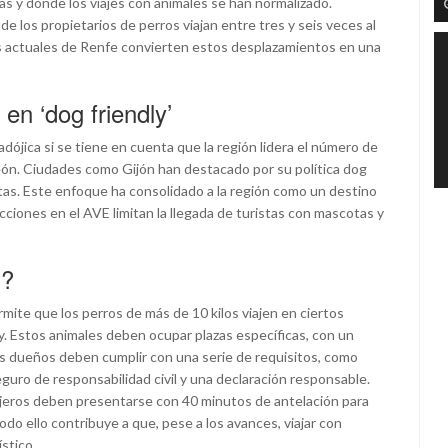
as y donde los viajes con animales se han normalizado.
 los propietarios de perros viajan entre tres y seis veces al
es actuales de Renfe convierten estos desplazamientos en una
en ‘dog friendly’
dójica si se tiene en cuenta que la región lidera el número de
León. Ciudades como Gijón han destacado por su política dog
tas. Este enfoque ha consolidado a la región como un destino
icciones en el AVE limitan la llegada de turistas con mascotas y
s?
ite que los perros de más de 10 kilos viajen en ciertos
. Estos animales deben ocupar plazas específicas, con un
os dueños deben cumplir con una serie de requisitos, como
eguro de responsabilidad civil y una declaración responsable.
ajeros deben presentarse con 40 minutos de antelación para
odo ello contribuye a que, pese a los avances, viajar con
stico.