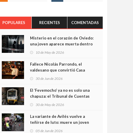
POPULARES
RECIENTES
COMENTADAS
Misterio en el corazón de Oviedo:
una joven aparece muerta dentro
del ascensor de su edificio y las
10 de May de 2026
cámaras captan sus últimos
minutos
Fallece Nicolás Parrondo, el
valdesano que convirtió Casa
Parrondo en un pedazo de
30 de Jun de 2026
Asturias en Madrid
El ‘Fevemocho’ ya no es solo una
chapuza: el Tribunal de Cuentas
cifra en casi 20 millones el
30 de May de 2026
sobrecoste de los trenes que no
cabían por los túneles
La variante de Avilés vuelve a
teñirse de luto: muere un joven
de 32 años en un violento choque
05 de Jun de 2026