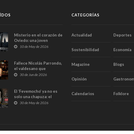
ÍDOS
CATEGORÍAS
Misterio en el corazón de
Actualidad
Deportes
Oviedo: una joven
aparece muerta dentro
10 de May de 2026
Sostenibilidad
Economía
del ascensor de su
edificio y las cámaras
captan sus últimos
Fallece Nicolás Parrondo,
Magazine
Blogs
minutos
el valdesano que
convirtió Casa Parrondo
30 de Jun de 2026
Opinión
Gastronom
en un pedazo de Asturias
en Madrid
El ‘Fevemocho’ ya no es
Calendarios
Folklore
solo una chapuza: el
Tribunal de Cuentas cifra
30 de May de 2026
en casi 20 millones el
sobrecoste de los trenes
que no cabían por los
túneles