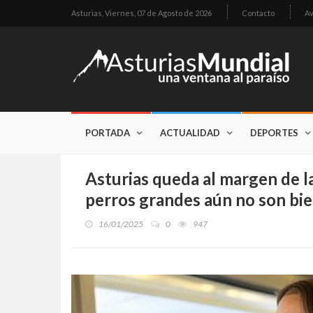
Asturias,
Viernes, 07 de Agosto de 2026
Contacto
Av
PORTADA
ACTUALIDAD
DEPORTES
Asturias queda al margen de la 
perros grandes aún no son bi
16/01/2025
0
947