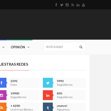
OPINIÓN
UESTRAS REDES
2292
5992
Fans
Seguidores
19900
830
Seguidores
Seguidores
+ 6200
¡nuevo!
Lectores diarios
Síguenos