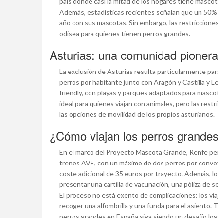
país donde casi la mitad de los hogares tiene mascot
Además, estadísticas recientes señalan que un 50% de
año con sus mascotas. Sin embargo, las restriccion
odisea para quienes tienen perros grandes.
Asturias: una comunidad pionera 
La exclusión de Asturias resulta particularmente para
perros por habitante junto con Aragón y Castilla y 
friendly, con playas y parques adaptados para masco
ideal para quienes viajan con animales, pero las restr
las opciones de movilidad de los propios asturianos.
¿Cómo viajan los perros grande
En el marco del Proyecto Mascota Grande, Renfe perm
trenes AVE, con un máximo de dos perros por convoy
coste adicional de 35 euros por trayecto. Además, l
presentar una cartilla de vacunación, una póliza de s
El proceso no está exento de complicaciones: los vi
recoger una alfombrilla y una funda para el asiento. T
perros grandes en España siga siendo un desafío logí