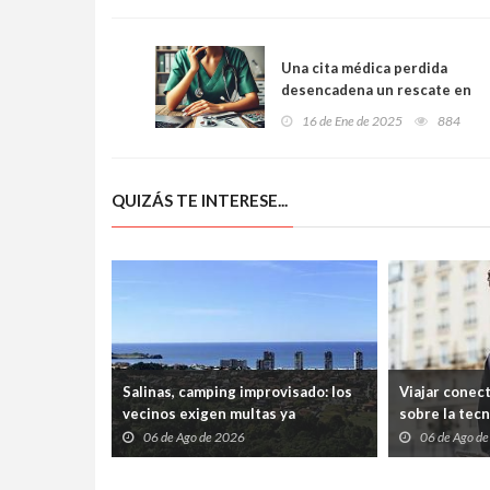
Una cita médica perdida
desencadena un rescate en
Gijón: mujer de 82 años
16 de Ene de 2025
884
salvada tras caer en su
domicilio
QUIZÁS TE INTERESE...
Salinas, camping improvisado: los
Viajar conec
vecinos exigen multas ya
sobre la tec
06 de Ago de 2026
06 de Ago d