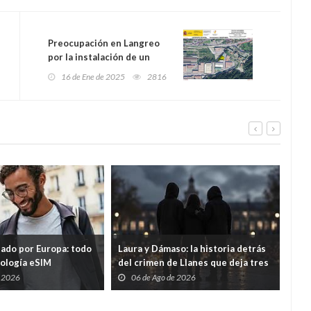
Preocupación en Langreo
por la instalación de un
parque de baterías a pocos
16 de Ene de 2025
2816
metros de viviendas y un
geriátrico
tado por Europa: todo
Laura y Dámaso: la historia detrás
El 
nología eSIM
del crimen de Llanes que deja tres
cad
hijos huérfanos
sid
e 2026
06 de Ago de 2026
0
Guar
por