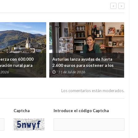
uerza con 600.000
Asturias lanza ayudas de hasta
Ast
vación rural para
2.600 euros para sostener a los
lim
dida de población
autónomos de los pueblos con
y r
e 2026
31 de Jul de 2026
2
menos población
Los comentarios están moderados.
Captcha
Introduce el código Captcha