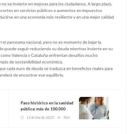
no se invierte en mejoras para los ciudadanos. A largo plazo,
ecortes en servicios públicos o aumentos en impuestos.
ducirse en una economía más resiliente y en una mejor calidad
n el panorama nacional, pero no es momento de bajar la
pado puede seguir reduciendo su deuda mientras invierte en su
 como Valencia y Cataluña enfrentan desafíos mucho
emplo de sostenibilidad económica.
ue cada euro de deuda se traduzca en beneficios reales para
enderá de encontrar ese equilibrio.
Paso histórico en la sanidad
pública: más de 100.000
personas cambiarán de
13 de Ene de 2025
904
médico de cabecera en
Atención Primaria