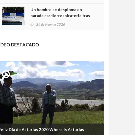
Un hombre se desploma en
parada cardiorrespiratoria tras
encararse con la Policía Local en
24 de May de 2026
Luanco
ÍDEO DESTACADO
Feliz Día de Asturias 2020 Where is Asturias