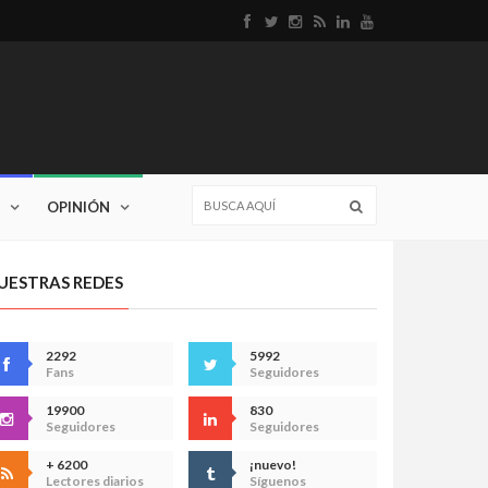
OPINIÓN
UESTRAS REDES
2292
5992
Fans
Seguidores
19900
830
Seguidores
Seguidores
+ 6200
¡nuevo!
Lectores diarios
Síguenos