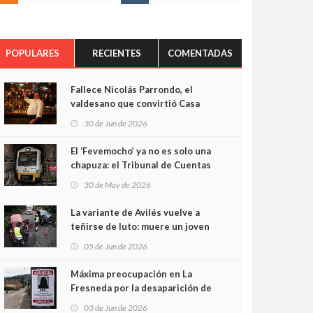
POPULARES
RECIENTES
COMENTADAS
Fallece Nicolás Parrondo, el
valdesano que convirtió Casa
Parrondo en un pedazo de
30 de Jun de 2026
Asturias en Madrid
El ‘Fevemocho’ ya no es solo una
chapuza: el Tribunal de Cuentas
cifra en casi 20 millones el
30 de May de 2026
sobrecoste de los trenes que no
cabían por los túneles
La variante de Avilés vuelve a
teñirse de luto: muere un joven
de 32 años en un violento choque
05 de Jun de 2026
frontal
Máxima preocupación en La
Fresneda por la desaparición de
Irene, una menor de 15 años
03 de Jun de 2026