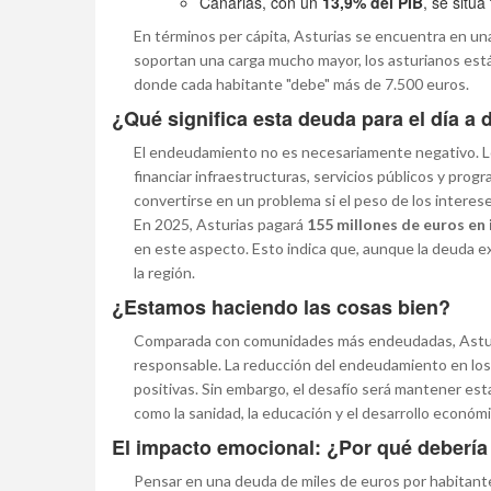
Canarias, con un
13,9% del PIB
, se sitú
En términos per cápita, Asturias se encuentra en un
soportan una carga mucho mayor, los asturianos est
donde cada habitante "debe" más de 7.500 euros.
¿Qué significa esta deuda para el día a 
El endeudamiento no es necesariamente negativo. Los
financiar infraestructuras, servicios públicos y pr
convertirse en un problema si el peso de los interes
En 2025, Asturias pagará
155 millones de euros en
en este aspecto. Esto indica que, aunque la deuda ex
la región.
¿Estamos haciendo las cosas bien?
Comparada con comunidades más endeudadas, Astur
responsable. La reducción del endeudamiento en los
positivas. Sin embargo, el desafío será mantener est
como la sanidad, la educación y el desarrollo económi
El impacto emocional: ¿Por qué debería
Pensar en una deuda de miles de euros por habitante