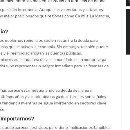
a también entre las más equilibradas en términos de deuda.
a posición intermedia. Aunque los valencianos y catalanes
án mejor posicionados que regiones como Castilla-La Mancha,
día?
 gobiernos regionales suelen recurrir a la deuda para
ogramas que impulsen la economía. Sin embargo, también puede
es y el reembolso ahogan las cuentas públicas.
 intereses
, siendo una de las comunidades con menor carga
iste, no representa un peligro inmediato para las finanzas de
ias parece estar gestionando su deuda de manera
 últimos años y la moderada carga de intereses son señales
a tendencia mientras se sigue invirtiendo en sectores clave
co.
 importarnos?
 puede parecer abstracto, pero tiene implicaciones tangibles.