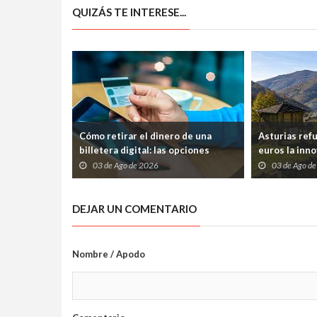
QUIZÁS TE INTERESE...
Cómo retirar el dinero de una
Asturias ref
billetera digital: las opciones
euros la inno
disponibles
frenar la pér
03 de Ago de 2026
03 de Ago d
DEJAR UN COMENTARIO
Nombre / Apodo