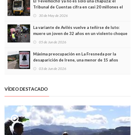
El ‘Fevemocho’ ya no es solo una chapuza: el
Tribunal de Cuentas cifra en casi 20 millones el
sobrecoste de los trenes que no cabían por los
30 de May de 2026
túneles
La variante de Avilés vuelve a teñirse de luto:
muere un joven de 32 años en un violento choque
frontal
05 de Jun de 2026
Máxima preocupación en La Fresneda por la
desaparición de Irene, una menor de 15 años
03 de Jun de 2026
VÍDEO DESTACADO