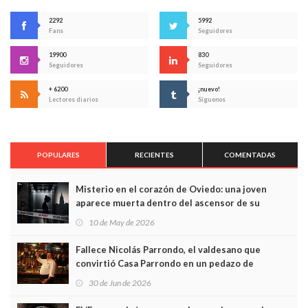
2292
5992
Fans
Seguidores
19900
830
Seguidores
Seguidores
+ 6200
¡nuevo!
Lectores diarios
Síguenos
POPULARES
RECIENTES
COMENTADAS
Misterio en el corazón de Oviedo: una joven
aparece muerta dentro del ascensor de su
edificio y las cámaras captan sus últimos minutos
10 de May de 2026
Fallece Nicolás Parrondo, el valdesano que
convirtió Casa Parrondo en un pedazo de
Asturias en Madrid
30 de Jun de 2026