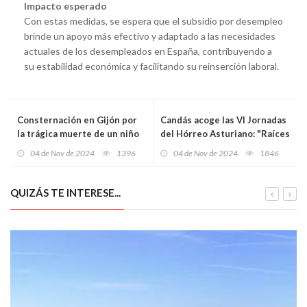
Impacto esperado
Con estas medidas, se espera que el subsidio por desempleo
brinde un apoyo más efectivo y adaptado a las necesidades
actuales de los desempleados en España, contribuyendo a
su estabilidad económica y facilitando su reinserción laboral.
Consternación en Gijón por
Candás acoge las VI Jornadas
la trágica muerte de un niño
del Hórreo Asturiano: "Raíces
de seis años tras el ataque de
y alas"
04 de Nov de 2024
1396
04 de Nov de 2024
1846
un perro en Portugal
QUIZÁS TE INTERESE...