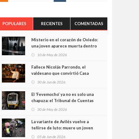
POPULARES
RECIENTES
COMENTADAS
Misterio en el corazón de Oviedo:
una joven aparece muerta dentro
del ascensor de su edificio y las
10 de May de 2026
cámaras captan sus últimos
minutos
Fallece Nicolás Parrondo, el
valdesano que convirtió Casa
Parrondo en un pedazo de
30 de Jun de 2026
Asturias en Madrid
El ‘Fevemocho’ ya no es solo una
chapuza: el Tribunal de Cuentas
cifra en casi 20 millones el
30 de May de 2026
sobrecoste de los trenes que no
cabían por los túneles
La variante de Avilés vuelve a
teñirse de luto: muere un joven
de 32 años en un violento choque
05 de Jun de 2026