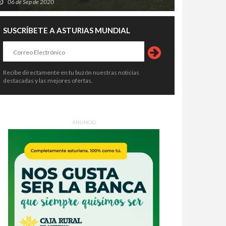
06 de Sep de 2020
SUSCRÍBETE A ASTURIAS MUNDIAL
Recibe directamente en tu buzón nuestras noticias
destacadas y las mejores ofertas.
rasfondo de la exigencia de
El Gobierno de Pedro Sánchez
mp del 5% del PIB en defensa a
entra en su fase más crítica
opa
mientras crece la presión dentro y
5 de Jun de 2025
15 de Jun de 2025
ANUNCIO
fuera del partido.