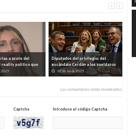
rias a azote del
Diputados del privilegio: del
El t
l reality político que
escándalo Cerdán a los sueldazos
Tru
blindados de una élite política
Eur
e 2025
07 de Jul de 2025
2
desconectada
Los comentarios están moderados.
Captcha
Introduce el código Captcha