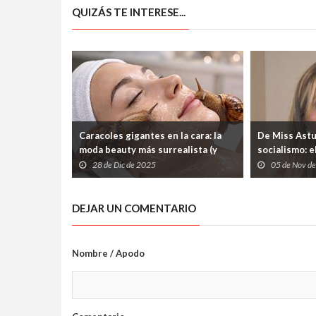
QUIZÁS TE INTERESE...
Caracoles gigantes en la cara: la
De Miss Astu
moda beauty más surrealista (y
socialismo: e
polémica) que promete juventud
nadie pidió
28 de Dic de 2025
05 de Nov d
eterna
DEJAR UN COMENTARIO
Nombre / Apodo