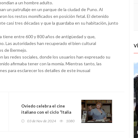
spondían a un hombre adulto.
ban un patrullaje en un parque de la ciudad de Puno. Al
ron los restos momificados en posición fetal. El detenido
nte casi tres décadas y que la guardaba en su habitación, junto
ia tiene entre 600 y 800 años de antigüedad y que,
o. Las autoridades han recuperado el bien cultural
V
os de Bermejo.
n las redes sociales, donde los usuarios han expresado su
enido afirmaba tener con la momia. Mientras tanto, las
es para esclarecer los detalles de este inusual
Oviedo celebra el cine
italiano con el ciclo “Italia
de Óscar” en el Teatro
03 de Nov de 2024
1080
Filarmónica