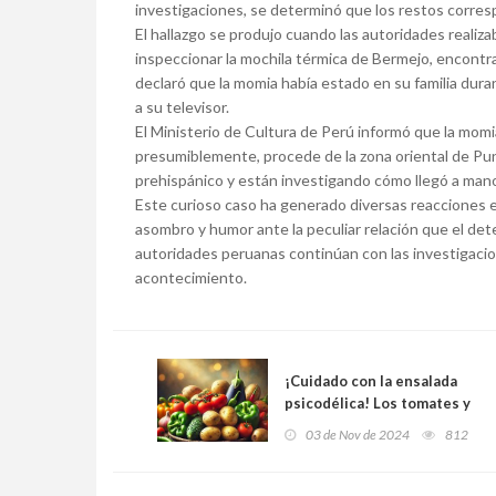
investigaciones, se determinó que los restos corre
El hallazgo se produjo cuando las autoridades realiza
inspeccionar la mochila térmica de Bermejo, encontra
declaró que la momia había estado en su familia dura
a su televisor.
El Ministerio de Cultura de Perú informó que la mom
presumiblemente, procede de la zona oriental de Pun
prehispánico y están investigando cómo llegó a man
Este curioso caso ha generado diversas reacciones e
asombro y humor ante la peculiar relación que el det
autoridades peruanas continúan con las investigacion
acontecimiento.
¡Cuidado con la ensalada
psicodélica! Los tomates y
las patatas pueden
03 de Nov de 2024
812
provocar alucinaciones