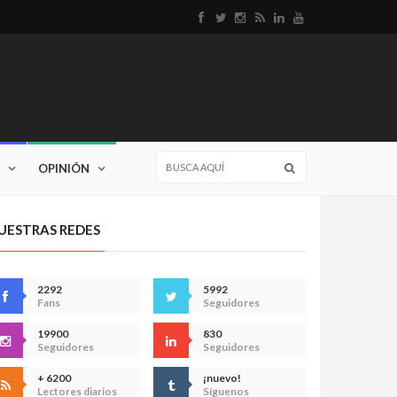
OPINIÓN
UESTRAS REDES
2292
5992
Fans
Seguidores
19900
830
Seguidores
Seguidores
+ 6200
¡nuevo!
Lectores diarios
Síguenos