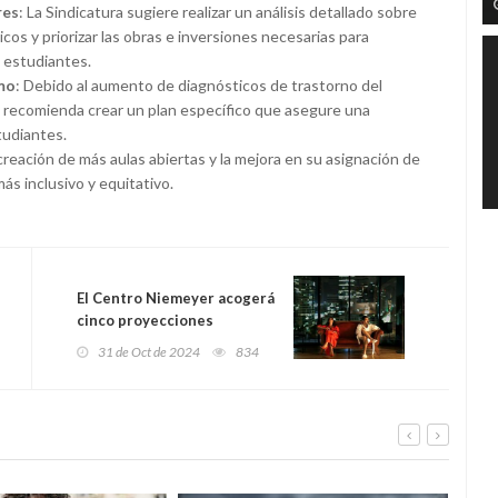
res
: La Sindicatura sugiere realizar un análisis detallado sobre
icos y priorizar las obras e inversiones necesarias para
s estudiantes.
smo
: Debido al aumento de diagnósticos de trastorno del
e recomienda crear un plan específico que asegure una
tudiantes.
 creación de más aulas abiertas y la mejora en su asignación de
ás inclusivo y equitativo.
El Centro Niemeyer acogerá
cinco proyecciones
exclusivas del FICX, con dos
31 de Oct de 2024
834
estrenos nacionales
incluidos