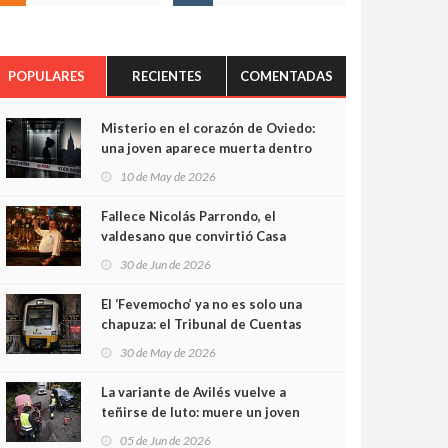
POPULARES
RECIENTES
COMENTADAS
Misterio en el corazón de Oviedo:
una joven aparece muerta dentro
del ascensor de su edificio y las
10 de May de 2026
cámaras captan sus últimos
minutos
Fallece Nicolás Parrondo, el
valdesano que convirtió Casa
Parrondo en un pedazo de
30 de Jun de 2026
Asturias en Madrid
El ‘Fevemocho’ ya no es solo una
chapuza: el Tribunal de Cuentas
cifra en casi 20 millones el
30 de May de 2026
sobrecoste de los trenes que no
cabían por los túneles
La variante de Avilés vuelve a
teñirse de luto: muere un joven
de 32 años en un violento choque
05 de Jun de 2026