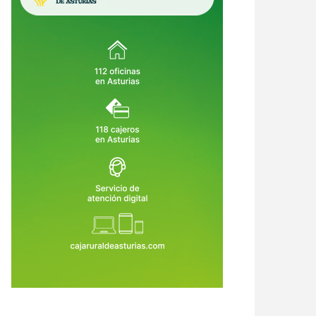
crimen de Llanes destapa una
Asturias crea empleo, pero su
ena de alertas: el asesino había
economía no despega: vuelve a ser
o condenado, expulsado de la
la comunidad que menos crece
6 de Ago de 2026
06 de Ago de 2026
dia Civil y tenía prohibido
tar armas