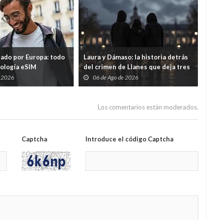
tado por Europa: todo
Laura y Dámaso: la historia detrás
El 
nología eSIM
del crimen de Llanes que deja tres
cad
hijos huérfanos
sid
e 2026
06 de Ago de 2026
0
Guar
por
Los comentarios están moderados.
Captcha
Introduce el código Captcha