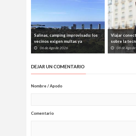
Salinas, camping improvisado: los
Viajar conec
vecinos exigen multas ya
sobre la tec
06 de Ago de 2026
06 de Ago d
DEJAR UN COMENTARIO
Nombre / Apodo
Comentario