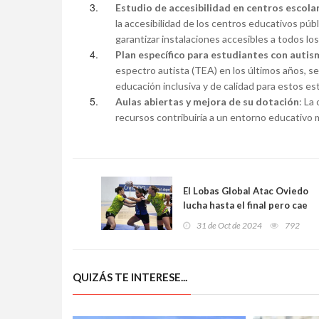
Estudio de accesibilidad en centros escola
la accesibilidad de los centros educativos públ
garantizar instalaciones accesibles a todos lo
Plan específico para estudiantes con auti
espectro autista (TEA) en los últimos años, s
educación inclusiva y de calidad para estos es
Aulas abiertas y mejora de su dotación
: La
recursos contribuiría a un entorno educativo m
El Lobas Global Atac Oviedo
lucha hasta el final pero cae
ante Grafometal La Rioja en
31 de Oct de 2024
792
la Copa de la Reina
QUIZÁS TE INTERESE...