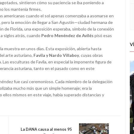
, agotados, sintieron cómo su paciencia se iba poniendo a
no los mantenía firmes.
erras americanas cuando el sol apenas comenzaba a asomarse en
os, pero la emoción de llegar a San Agustín—ciudad hermana de
zón de Florida, una exposición esperaba, símbolo de la conexión
a siglos atrás, cuando
Pedro Menéndez de Avilés
pisó esas
V
 la muestra en unos días. Esta exposición, abierta hasta
del arte asturiano,
Favila y Nardo Villaboy
, cuyas obras
. Las esculturas de Favila, en especial la imponente figura de
erancia asturiana, tanto en el pasado como en este
enéndez fue casi ceremonioso. Cada miembro de la delegación
olizaba mucho más que un simple homenaje; era la
o ellos mismos en este viaje, había superado distancias y
La DANA causa al menos 95