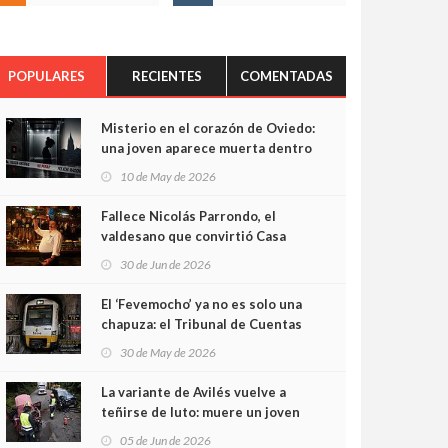
POPULARES
RECIENTES
COMENTADAS
Misterio en el corazón de Oviedo:
una joven aparece muerta dentro
del ascensor de su edificio y las
10 de May de 2026
cámaras captan sus últimos
minutos
Fallece Nicolás Parrondo, el
valdesano que convirtió Casa
Parrondo en un pedazo de
30 de Jun de 2026
Asturias en Madrid
El ‘Fevemocho’ ya no es solo una
chapuza: el Tribunal de Cuentas
cifra en casi 20 millones el
30 de May de 2026
sobrecoste de los trenes que no
cabían por los túneles
La variante de Avilés vuelve a
teñirse de luto: muere un joven
de 32 años en un violento choque
05 de Jun de 2026