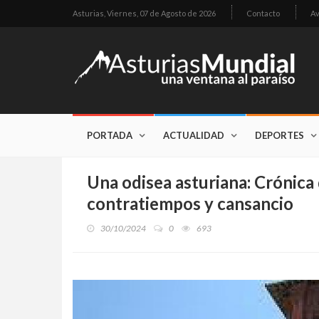
Asturias,
Viernes, 07 de Agosto de 2026
Contacto
Av
PORTADA
ACTUALIDAD
DEPORTES
Una odisea asturiana: Crónica 
contratiempos y cansancio
30/10/2024
0
693