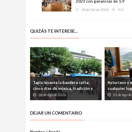
2023 con ganancias de 1,9
millones de euros y anuncia
30 de Oct de 2024
911
cambios en su estructura
directiva
QUIZÁS TE INTERESE...
Tapia levanta la bandera celta:
Asturiano y 
cinco días de música, tradición y
cualquier lu
cultura atlántica frente al
abiertos tre
06 de Ago de 2026
05 de Ago d
Cantábrico
internet
DEJAR UN COMENTARIO
Nombre / Apodo