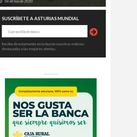
06 de Sep de 2020
SUSCRÍBETE A ASTURIAS MUNDIAL
Recibe directamente en tu buzón nuestras noticias
destacadas y las mejores ofertas.
ANUNCIO
Sella entra en su semana grande:
Pravia se prepara para temblar: el
arios, trenes, aparcamientos y
Xiringüelu 2026 vuelve con cinco
o lo que hay que saber antes
días de sidra, charangas y fiesta en
4 de Ago de 2026
04 de Ago de 2026
 cañonazo
el Prau Salcéu