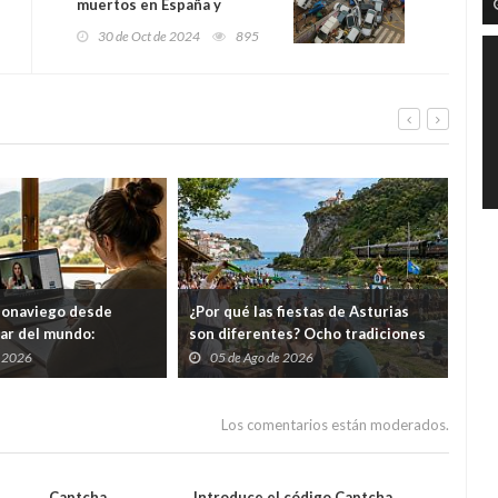
muertos en España y
decenas de desaparecidos
30 de Oct de 2024
895
en una de las mayores
catástrofes climáticas
recientes
eonaviego desde
¿Por qué las fiestas de Asturias
El 
gar del mundo:
son diferentes? Ocho tradiciones
hor
s cursos gratuitos por
que convierten agosto en una
tod
e 2026
05 de Ago de 2026
0
folixa continua
del
Los comentarios están moderados.
Captcha
Introduce el código Captcha