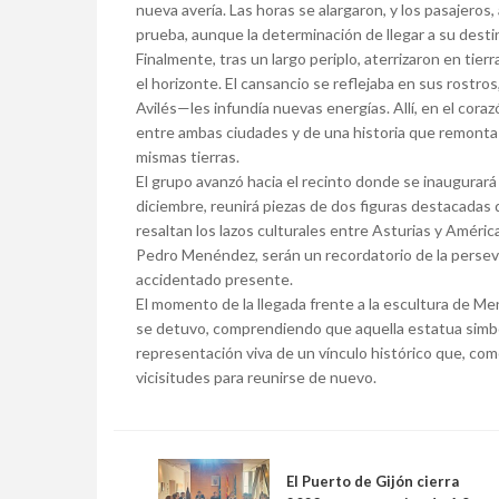
nueva avería. Las horas se alargaron, y los pasajeros
prueba, aunque la determinación de llegar a su desti
Finalmente, tras un largo periplo, aterrizaron en ti
el horizonte. El cansancio se reflejaba en sus rostr
Avilés—les infundía nuevas energías. Allí, en el cora
entre ambas ciudades y de una historia que remonta 
mismas tierras.
El grupo avanzó hacia el recinto donde se inaugurará
diciembre, reunirá piezas de dos figuras destacadas 
resaltan los lazos culturales entre Asturias y América
Pedro Menéndez, serán un recordatorio de la persev
accidentado presente.
El momento de la llegada frente a la escultura de M
se detuvo, comprendiendo que aquella estatua simb
representación viva de un vínculo histórico que, com
vicisitudes para reunirse de nuevo.
El Puerto de Gijón cierra