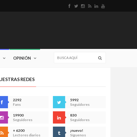
OPINIÓN
UESTRAS REDES
2292
5992
Fans
Seguidores
19900
830
Seguidores
Seguidores
+ 6200
¡nuevo!
Lectores diarios
Síguenos