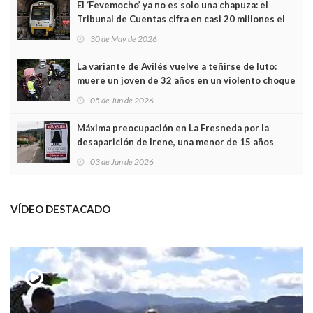
El ‘Fevemocho’ ya no es solo una chapuza: el
Tribunal de Cuentas cifra en casi 20 millones el
sobrecoste de los trenes que no cabían por los
30 de May de 2026
túneles
La variante de Avilés vuelve a teñirse de luto:
muere un joven de 32 años en un violento choque
frontal
05 de Jun de 2026
Máxima preocupación en La Fresneda por la
desaparición de Irene, una menor de 15 años
03 de Jun de 2026
VÍDEO DESTACADO