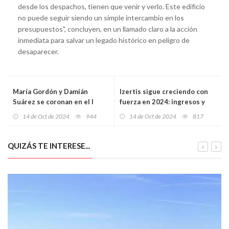
desde los despachos, tienen que venir y verlo. Este edificio
no puede seguir siendo un simple intercambio en los
presupuestos", concluyen, en un llamado claro a la acción
inmediata para salvar un legado histórico en peligro de
desaparecer.
María Gordón y Damián
Izertis sigue creciendo con
Suárez se coronan en el I
fuerza en 2024: ingresos y
Triatlón Sprint de Cadavedo,
márgenes en máximos
14 de Oct de 2024
944
14 de Oct de 2024
817
que congrega a 70 atletas
históricos durante el primer
semestre
QUIZÁS TE INTERESE...