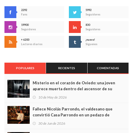
2292
5992
Fans
Seguidores
19900
830
Seguidores
Seguidores
+ 6200
¡nuevo!
Lectores diarios
Síguenos
POPULARES
RECIENTES
COMENTADAS
Misterio en el corazón de Oviedo: una joven
aparece muerta dentro del ascensor de su
edificio y las cámaras captan sus últimos minutos
10 de May de 2026
Fallece Nicolás Parrondo, el valdesano que
convirtió Casa Parrondo en un pedazo de
Asturias en Madrid
30 de Jun de 2026