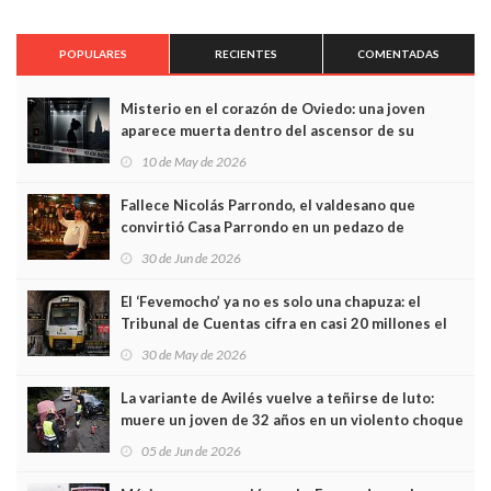
POPULARES
RECIENTES
COMENTADAS
Misterio en el corazón de Oviedo: una joven
aparece muerta dentro del ascensor de su
edificio y las cámaras captan sus últimos minutos
10 de May de 2026
Fallece Nicolás Parrondo, el valdesano que
convirtió Casa Parrondo en un pedazo de
Asturias en Madrid
30 de Jun de 2026
El ‘Fevemocho’ ya no es solo una chapuza: el
Tribunal de Cuentas cifra en casi 20 millones el
sobrecoste de los trenes que no cabían por los
30 de May de 2026
túneles
La variante de Avilés vuelve a teñirse de luto:
muere un joven de 32 años en un violento choque
frontal
05 de Jun de 2026