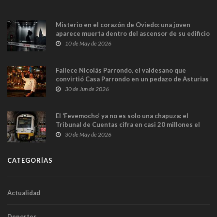
Misterio en el corazón de Oviedo: una joven
aparece muerta dentro del ascensor de su edificio
y las cámaras captan sus últimos minutos
10 de May de 2026
Fallece Nicolás Parrondo, el valdesano que
convirtió Casa Parrondo en un pedazo de Asturias
en Madrid
30 de Jun de 2026
El ‘Fevemocho’ ya no es solo una chapuza: el
Tribunal de Cuentas cifra en casi 20 millones el
sobrecoste de los trenes que no cabían por los
30 de May de 2026
túneles
CATEGORÍAS
Actualidad
Deportes