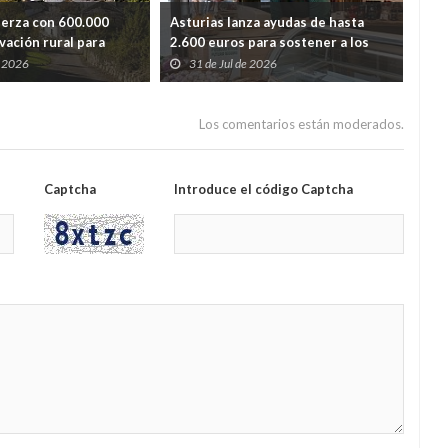
uerza con 600.000
Asturias lanza ayudas de hasta
Ast
vación rural para
2.600 euros para sostener a los
lim
dida de población
autónomos de los pueblos con
y r
e 2026
31 de Jul de 2026
2
menos población
Los comentarios están moderados.
Captcha
Introduce el código Captcha