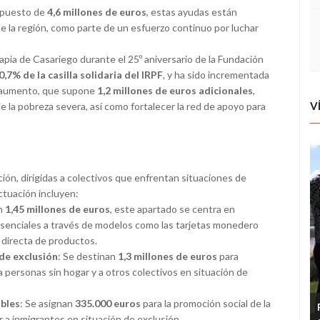
supuesto de
4,6 millones de euros
, estas ayudas están
e la región, como parte de un esfuerzo continuo por luchar
apia de Casariego durante el 25º aniversario de la Fundación
0,7% de la casilla solidaria del IRPF
, y ha sido incrementada
e aumento, que supone
1,2 millones de euros adicionales
,
V
 la pobreza severa, así como fortalecer la red de apoyo para
ión, dirigidas a colectivos que enfrentan situaciones de
actuación incluyen:
on
1,45 millones de euros
, este apartado se centra en
esenciales a través de modelos como las tarjetas monedero
 directa de productos.
 de exclusión
: Se destinan
1,3 millones de euros
para
 a personas sin hogar y a otros colectivos en situación de
ables
: Se asignan
335.000 euros
para la promoción social de la
 a inmigrantes en situación de exclusión.