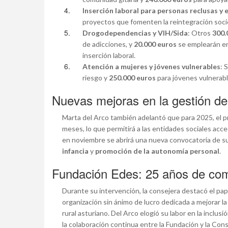
Inserción laboral para personas reclusas y 
proyectos que fomenten la reintegración soci
Drogodependencias y VIH/Sida
: Otros
300.
de adicciones, y
20.000 euros
se emplearán en
inserción laboral.
Atención a mujeres y jóvenes vulnerables
: 
riesgo y
250.000 euros
para jóvenes vulnerabl
Nuevas mejoras en la gestión d
Marta del Arco también adelantó que para 2025, el pr
meses, lo que permitirá a las entidades sociales acce
en noviembre se abrirá una nueva convocatoria de 
infancia
y
promoción de la autonomía personal
.
Fundación Edes: 25 años de com
Durante su intervención, la consejera destacó el pa
organización sin ánimo de lucro dedicada a mejorar l
rural asturiano. Del Arco elogió su labor en la inclu
la colaboración continua entre la Fundación y la Cons