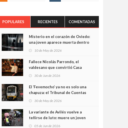
POPULARES
RECIENTES
COMENTADAS
Misterio en el corazón de Oviedo:
una joven aparece muerta dentro
del ascensor de su edificio y las
10 de May de 2026
cámaras captan sus últimos
minutos
Fallece Nicolás Parrondo, el
valdesano que convirtió Casa
Parrondo en un pedazo de
30 de Jun de 2026
Asturias en Madrid
El ‘Fevemocho’ ya no es solo una
chapuza: el Tribunal de Cuentas
cifra en casi 20 millones el
30 de May de 2026
sobrecoste de los trenes que no
cabían por los túneles
La variante de Avilés vuelve a
teñirse de luto: muere un joven
de 32 años en un violento choque
05 de Jun de 2026