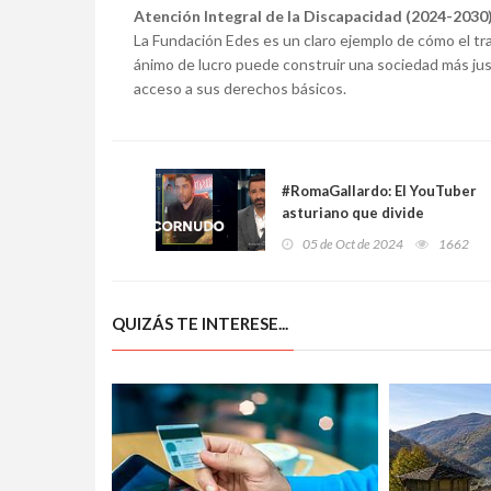
Atención Integral de la Discapacidad (2024-2030
La Fundación Edes es un claro ejemplo de cómo el tra
ánimo de lucro puede construir una sociedad más just
acceso a sus derechos básicos.
#RomaGallardo: El YouTuber
asturiano que divide
opiniones en redes sociales
05 de Oct de 2024
1662
QUIZÁS TE INTERESE...