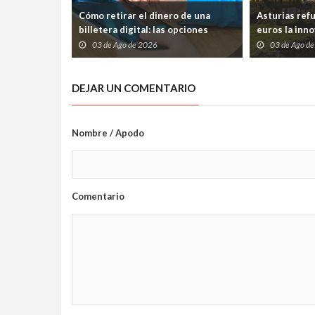
Cómo retirar el dinero de una
Asturias ref
billetera digital: las opciones
euros la inno
disponibles
frenar la pér
03 de Ago de 2026
03 de Ago d
DEJAR UN COMENTARIO
Nombre / Apodo
Comentario