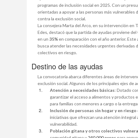
programas de inclusión social en 2025. Con un pre
orientadas a apoyar a las personas más vulnerables d
contra la exclusión social.
La consejera Marta del Arco, en su intervención en T
Edes, destacó que la partida de ayudas proviene del
en un
35%
en comparación con el año anterior. Est
busca atender las necesidades urgentes derivadas de
colectivos en riesgo.
Destino de las ayudas
La convocatoria abarca diferentes áreas de intervenc
exclusión social. Algunos de los principales ejes de 
Atención a necesidades básicas
: Dotado c
garantizar el acceso a alimentos y productos 
para familias con menores a cargo o la entrega
Inclusión de personas sin hogar y en riesgo
iniciativas que ofrezcan una atención integral
vulnerabilidad.
Población gitana y otros colectivos vulner
comunidad gitana y
240.000 euros
para apoyar