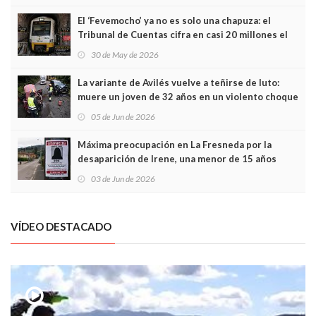
El ‘Fevemocho’ ya no es solo una chapuza: el
Tribunal de Cuentas cifra en casi 20 millones el
sobrecoste de los trenes que no cabían por los
30 de May de 2026
túneles
La variante de Avilés vuelve a teñirse de luto:
muere un joven de 32 años en un violento choque
frontal
05 de Jun de 2026
Máxima preocupación en La Fresneda por la
desaparición de Irene, una menor de 15 años
03 de Jun de 2026
VÍDEO DESTACADO