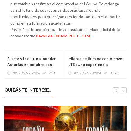
que también reafirman el compromiso del Grupo Covadonga
con el futuro de sus jóvenes deportistas, creando
oportunidades para que sigan creciendo tanto en el deporte
como en su formación académica.
Para más información, puedes consultar el enlace oficial de la
convocatoria:
Becas de Estudio RGCC 2024
.
El arte y la cultura inundan
Mieres se ilumina con Alcove
Asturias en octubre con
LTD: Una experiencia
DinamizARTJ
audiovisual inmersiva en el
02 de Oct de 2024
621
02 de Oct de 2024
1229
Parque Aníbal Vázquez
QUIZÁS TE INTERESE...