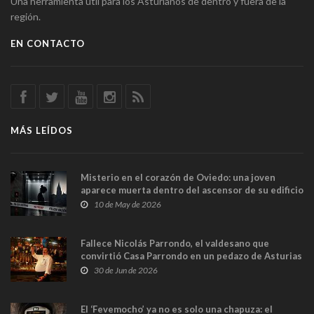
Una herramienta útil para los Asturianos de dentro y fuera de la
región.
EN CONTACTO
MÁS LEÍDOS
Misterio en el corazón de Oviedo: una joven
aparece muerta dentro del ascensor de su edificio
y las cámaras captan sus últimos minutos
10 de May de 2026
Fallece Nicolás Parrondo, el valdesano que
convirtió Casa Parrondo en un pedazo de Asturias
en Madrid
30 de Jun de 2026
El ‘Fevemocho’ ya no es solo una chapuza: el