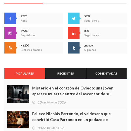
2292
5992
Fans
Seguidores
19900
830
Seguidores
Seguidores
+ 6200
¡nuevo!
Lectores diarios
Síguenos
POPULARES
RECIENTES
COMENTADAS
Misterio en el corazón de Oviedo: una joven
aparece muerta dentro del ascensor de su
edificio y las cámaras captan sus últimos minutos
10 de May de 2026
Fallece Nicolás Parrondo, el valdesano que
convirtió Casa Parrondo en un pedazo de
Asturias en Madrid
30 de Jun de 2026