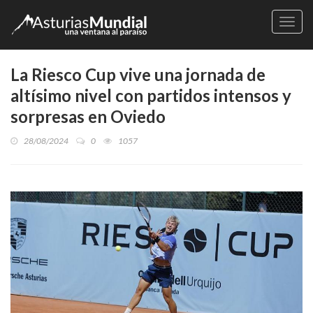
Naveg
La Riesco Cup vive una jornada de
altísimo nivel con partidos intensos y
sorpresas en Oviedo
28/08/2024
0
1057