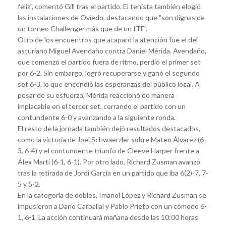
feliz", comentó Gill tras el partido. El tenista también elogió
las instalaciones de Oviedo, destacando que "son dignas de
un torneo Challenger más que de un ITF".
Otro de los encuentros que acaparó la atención fue el del
asturiano Miguel Avendaño contra Daniel Mérida. Avendaño,
que comenzó el partido fuera de ritmo, perdió el primer set
por 6-2. Sin embargo, logró recuperarse y ganó el segundo
set 6-3, lo que encendió las esperanzas del público local. A
pesar de su esfuerzo, Mérida reaccionó de manera
implacable en el tercer set, cerrando el partido con un
contundente 6-0 y avanzando a la siguiente ronda.
El resto de la jornada también dejó resultados destacados,
como la victoria de Joel Schwaerzler sobre Mateo Álvarez (6-
3, 6-4) y el contundente triunfo de Cleeve Harper frente a
Álex Martí (6-1, 6-1). Por otro lado, Richard Zusman avanzó
tras la retirada de Jordi García en un partido que iba 6(2)-7, 7-
5 y 5-2.
En la categoría de dobles, Imanol López y Richard Zusman se
impusieron a Darío Carballal y Pablo Prieto con un cómodo 6-
1, 6-1. La acción continuará mañana desde las 10:00 horas