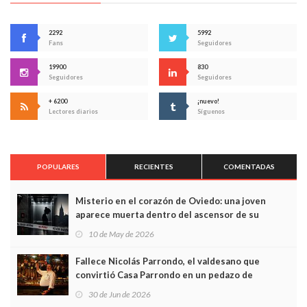
2292
5992
Fans
Seguidores
19900
830
Seguidores
Seguidores
+ 6200
¡nuevo!
Lectores diarios
Síguenos
POPULARES
RECIENTES
COMENTADAS
Misterio en el corazón de Oviedo: una joven
aparece muerta dentro del ascensor de su
edificio y las cámaras captan sus últimos minutos
10 de May de 2026
Fallece Nicolás Parrondo, el valdesano que
convirtió Casa Parrondo en un pedazo de
Asturias en Madrid
30 de Jun de 2026