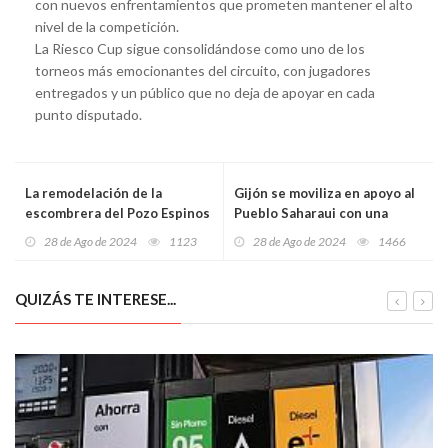
con nuevos enfrentamientos que prometen mantener el alto
nivel de la competición.
La Riesco Cup sigue consolidándose como uno de los
torneos más emocionantes del circuito, con jugadores
entregados y un público que no deja de apoyar en cada
punto disputado.
La remodelación de la
Gijón se moviliza en apoyo al
escombrera del Pozo Espinos
Pueblo Saharaui con una
en Mieres concluirá en junio
manifestación por la Paz y la
28 de Ago de 2024
1123
28 de Ago de 2024
1466
de 2025 con una inversión de
Justicia
casi un millón de euros
QUIZÁS TE INTERESE...