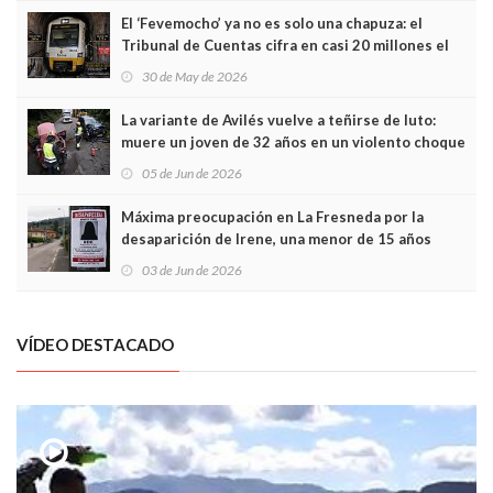
El ‘Fevemocho’ ya no es solo una chapuza: el
Tribunal de Cuentas cifra en casi 20 millones el
sobrecoste de los trenes que no cabían por los
30 de May de 2026
túneles
La variante de Avilés vuelve a teñirse de luto:
muere un joven de 32 años en un violento choque
frontal
05 de Jun de 2026
Máxima preocupación en La Fresneda por la
desaparición de Irene, una menor de 15 años
03 de Jun de 2026
VÍDEO DESTACADO