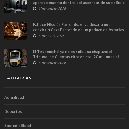
aparece muerta dentro del ascensor de su edificio
y las cámaras captan sus últimos minutos
10 de May de 2026
Fallece Nicolás Parrondo, el valdesano que
convirtió Casa Parrondo en un pedazo de Asturias
en Madrid
30 de Jun de 2026
El ‘Fevemocho’ ya no es solo una chapuza: el
Tribunal de Cuentas cifra en casi 20 millones el
sobrecoste de los trenes que no cabían por los
30 de May de 2026
túneles
CATEGORÍAS
Actualidad
Deportes
Sostenibilidad