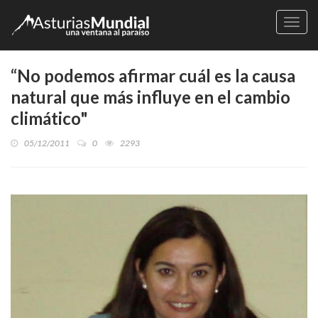
Naveg
“No podemos afirmar cuál es la causa
natural que más influye en el cambio
climático"
05/12/2011
0
2293