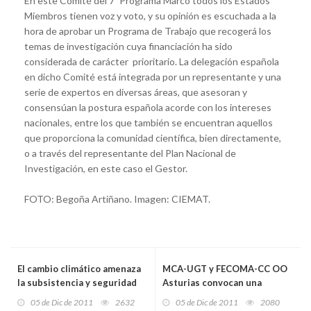
En este Comité del 7º Programa Marco todos los Estados
Miembros tienen voz y voto, y su opinión es escuchada a la
hora de aprobar un Programa de Trabajo que recogerá los
temas de investigación cuya financiación ha sido
considerada de carácter prioritario. La delegación española
en dicho Comité está integrada por un representante y una
serie de expertos en diversas áreas, que asesoran y
consensúan la postura española acorde con los intereses
nacionales, entre los que también se encuentran aquellos
que proporciona la comunidad científica, bien directamente,
o a través del representante del Plan Nacional de
Investigación, en este caso el Gestor.
FOTO: Begoña Artiñano. Imagen: CIEMAT.
El cambio climático amenaza
MCA-UGT y FECOMA-CC OO
la subsistencia y seguridad
Asturias convocan una
alimentaria en África
concentración en defensa de
05 de Dic de 2011
2632
05 de Dic de 2011
2080
Occidental
la Construcción