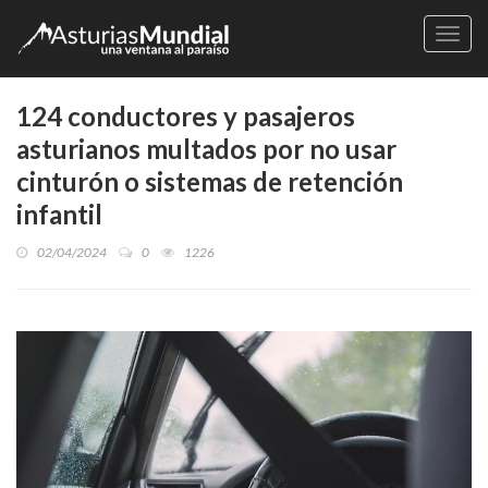
Naveg
124 conductores y pasajeros
asturianos multados por no usar
cinturón o sistemas de retención
infantil
02/04/2024
0
1226