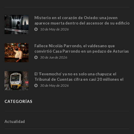
Misterio en el corazón de Oviedo: una joven
aparece muerta dentro del ascensor de su edificio
y las cámaras captan sus últimos minutos
10 de May de 2026
Fallece Nicolás Parrondo, el valdesano que
convirtió Casa Parrondo en un pedazo de Asturias
en Madrid
30 de Jun de 2026
El ‘Fevemocho’ ya no es solo una chapuza: el
Tribunal de Cuentas cifra en casi 20 millones el
sobrecoste de los trenes que no cabían por los
30 de May de 2026
túneles
CATEGORÍAS
Actualidad