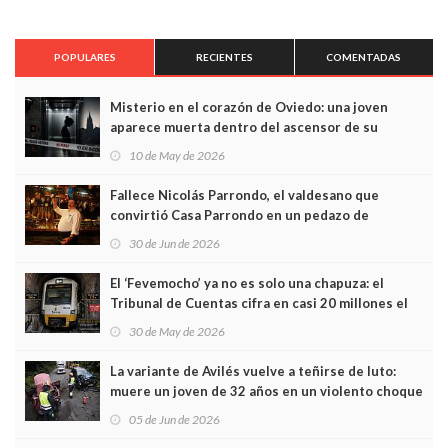
POPULARES
RECIENTES
COMENTADAS
Misterio en el corazón de Oviedo: una joven
aparece muerta dentro del ascensor de su
edificio y las cámaras captan sus últimos minutos
10 de May de 2026
Fallece Nicolás Parrondo, el valdesano que
convirtió Casa Parrondo en un pedazo de
Asturias en Madrid
30 de Jun de 2026
El ‘Fevemocho’ ya no es solo una chapuza: el
Tribunal de Cuentas cifra en casi 20 millones el
sobrecoste de los trenes que no cabían por los
30 de May de 2026
túneles
La variante de Avilés vuelve a teñirse de luto:
muere un joven de 32 años en un violento choque
frontal
05 de Jun de 2026