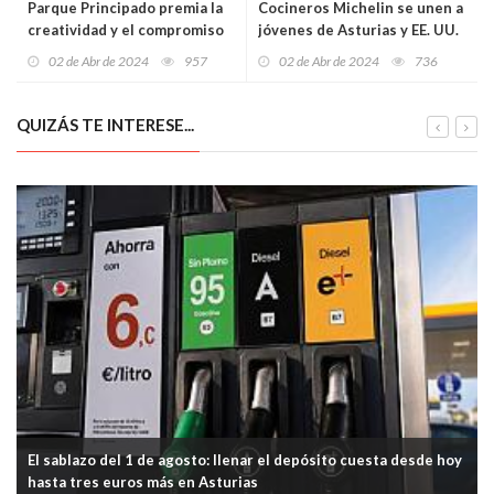
Parque Principado premia la
Cocineros Michelin se unen a
creatividad y el compromiso
jóvenes de Asturias y EE. UU.
con la sostenibilidad en la X
para promover la cocina
02 de Abr de 2024
957
02 de Abr de 2024
736
edición del concurso
saludable y sostenible
"Güevos Pintos"
QUIZÁS TE INTERESE...
El sablazo del 1 de agosto: llenar el depósito cuesta desde hoy
hasta tres euros más en Asturias