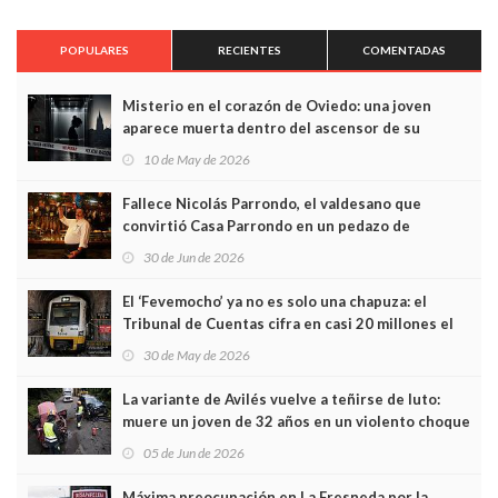
POPULARES
RECIENTES
COMENTADAS
Misterio en el corazón de Oviedo: una joven
aparece muerta dentro del ascensor de su
edificio y las cámaras captan sus últimos minutos
10 de May de 2026
Fallece Nicolás Parrondo, el valdesano que
convirtió Casa Parrondo en un pedazo de
Asturias en Madrid
30 de Jun de 2026
El ‘Fevemocho’ ya no es solo una chapuza: el
Tribunal de Cuentas cifra en casi 20 millones el
sobrecoste de los trenes que no cabían por los
30 de May de 2026
túneles
La variante de Avilés vuelve a teñirse de luto:
muere un joven de 32 años en un violento choque
frontal
05 de Jun de 2026
Máxima preocupación en La Fresneda por la