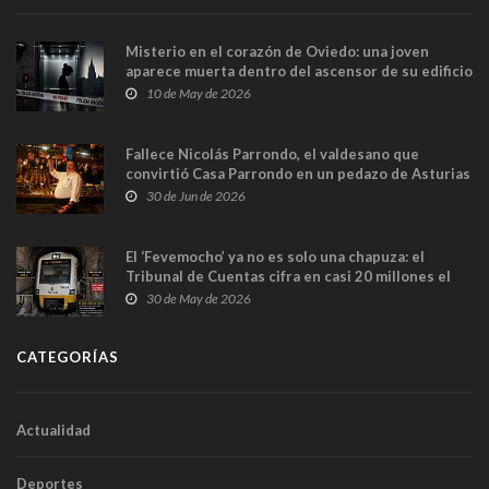
Misterio en el corazón de Oviedo: una joven
aparece muerta dentro del ascensor de su edificio
y las cámaras captan sus últimos minutos
10 de May de 2026
Fallece Nicolás Parrondo, el valdesano que
convirtió Casa Parrondo en un pedazo de Asturias
en Madrid
30 de Jun de 2026
El ‘Fevemocho’ ya no es solo una chapuza: el
Tribunal de Cuentas cifra en casi 20 millones el
sobrecoste de los trenes que no cabían por los
30 de May de 2026
túneles
CATEGORÍAS
Actualidad
Deportes