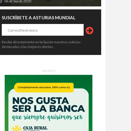
06 de Sep de 2020
SUSCRÍBETE A ASTURIAS MUNDIAL
Recibe directamente en tu buzón nuestras noticias
destacadas y las mejores ofertas.
ón cierra filas con Moreda
Asturias se convierte en el destin
iere: más de 700 empleos
costero más caro de España para
enden de la fábrica de
alquilar un coche este verano
5 de Jul de 2026
15 de Jul de 2026
mañes
ANUNCIO