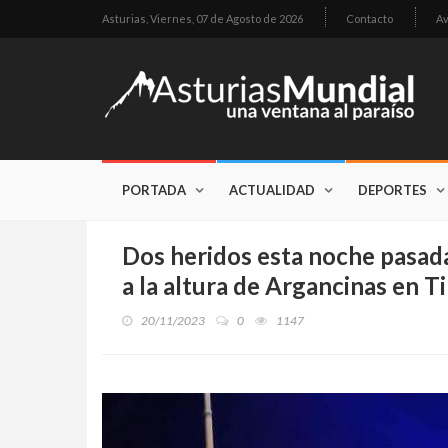
Asturias,
Viernes, 07 de Agosto de 2026
Contacto
Av
PORTADA
ACTUALIDAD
DEPORTES
Dos heridos esta noche pasada
a la altura de Argancinas en T
20/11/2023
0
1147