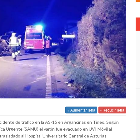
+ Aumentar letra
- Reducir letra
cidente de tráfico en la AS-15 en Argancinas en Tineo. Según
édica Urgente (SAMU) el varón fue evacuado en UVI Móvil al
rasladado al Hospital Universitario Central de Asturias