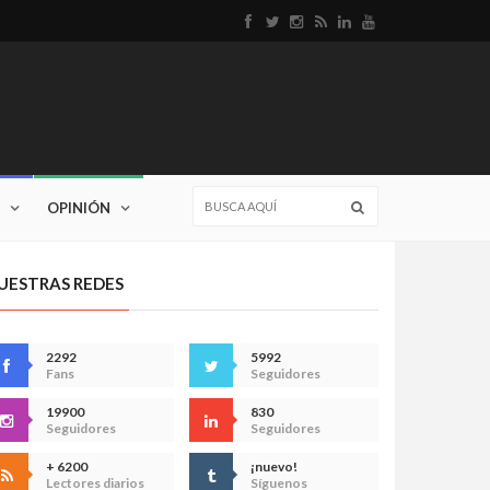
OPINIÓN
UESTRAS REDES
2292
5992
Fans
Seguidores
19900
830
Seguidores
Seguidores
+ 6200
¡nuevo!
Lectores diarios
Síguenos