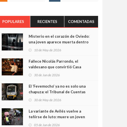
POPULARES
RECIENTES
COMENTADAS
Misterio en el corazón de Oviedo:
una joven aparece muerta dentro
del ascensor de su edificio y las
10 de May de 2026
cámaras captan sus últimos
minutos
Fallece Nicolás Parrondo, el
valdesano que convirtió Casa
Parrondo en un pedazo de
30 de Jun de 2026
Asturias en Madrid
El ‘Fevemocho’ ya no es solo una
chapuza: el Tribunal de Cuentas
cifra en casi 20 millones el
30 de May de 2026
sobrecoste de los trenes que no
cabían por los túneles
La variante de Avilés vuelve a
teñirse de luto: muere un joven
de 32 años en un violento choque
05 de Jun de 2026