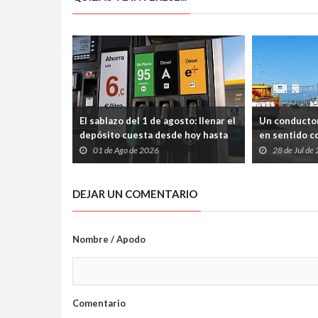
El sablazo del 1 de agosto: llenar el
Un conductor
depósito cuesta desde hoy hasta
en sentido co
tres euros más en Asturias
chocar de fr
01 de Ago de 2026
28 de Jul de
DEJAR UN COMENTARIO
Nombre / Apodo
Comentario