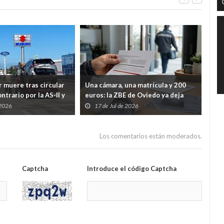
 muere tras circular
Una cámara, una matrícula y 200
Gij
ntrario por la AS-II y
euros: la ZBE de Oviedo ya deja
Riv
ente en Porceyo
casi 3.000 multas en dos meses
dep
 2026
17 de Jul de 2026
1
Tre
Los comentarios están moderados.
Captcha
Introduce el código Captcha