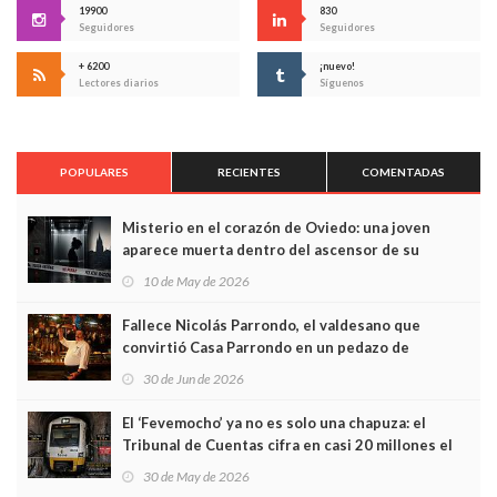
19900
830
Seguidores
Seguidores
+ 6200
¡nuevo!
Lectores diarios
Síguenos
POPULARES
RECIENTES
COMENTADAS
Misterio en el corazón de Oviedo: una joven
aparece muerta dentro del ascensor de su
edificio y las cámaras captan sus últimos minutos
10 de May de 2026
Fallece Nicolás Parrondo, el valdesano que
convirtió Casa Parrondo en un pedazo de
Asturias en Madrid
30 de Jun de 2026
El ‘Fevemocho’ ya no es solo una chapuza: el
Tribunal de Cuentas cifra en casi 20 millones el
sobrecoste de los trenes que no cabían por los
30 de May de 2026
túneles