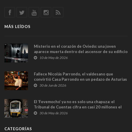
MÁS LEÍDOS
Misterio en el corazón de Oviedo: una joven
aparece muerta dentro del ascensor de su edificio
y las cámaras captan sus últimos minutos
10 de May de 2026
Fallece Nicolás Parrondo, el valdesano que
convirtió Casa Parrondo en un pedazo de Asturias
en Madrid
30 de Jun de 2026
El ‘Fevemocho’ ya no es solo una chapuza: el
Tribunal de Cuentas cifra en casi 20 millones el
sobrecoste de los trenes que no cabían por los
30 de May de 2026
túneles
CATEGORÍAS