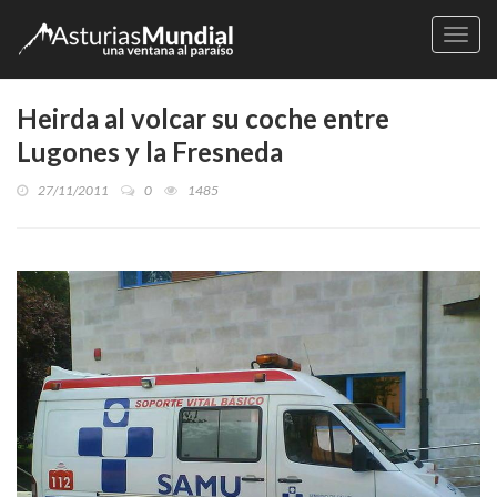
Naveg
Heirda al volcar su coche entre
Lugones y la Fresneda
27/11/2011
0
1485