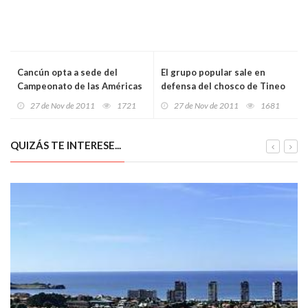
Cancún opta a sede del
El grupo popular sale en
Campeonato de las Américas
defensa del chosco de Tineo
del caballo Pura Raza
en la Junta
27 de Nov de 2011
1721
27 de Nov de 2011
1681
Española
QUIZÁS TE INTERESE...