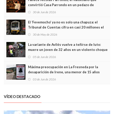
convirtió Casa Parrondo en un pedazo de
Asturias en Madrid
30 de Jun de 2026
El ‘Fevemocho’ ya no es solo una chapuza: el
Tribunal de Cuentas cifra en casi 20 millones el
sobrecoste de los trenes que no cabían por los
30 de May de 2026
túneles
La variante de Avilés vuelve a teñirse de luto:
muere un joven de 32 años en un violento choque
frontal
05 de Jun de 2026
Máxima preocupación en La Fresneda por la
desaparición de Irene, una menor de 15 años
03 de Jun de 2026
VÍDEO DESTACADO