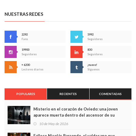
NUESTRAS REDES
2292
5992
Fans
Seguidores
19900
830
Seguidores
Seguidores
+ 6200
¡nuevo!
Lectores diarios
Síguenos
POPULARES
RECIENTES
COMENTADAS
Misterio en el corazón de Oviedo: una joven
aparece muerta dentro del ascensor de su
edificio y las cámaras captan sus últimos minutos
10 de May de 2026
Fallece Nicolás Parrondo, el valdesano que