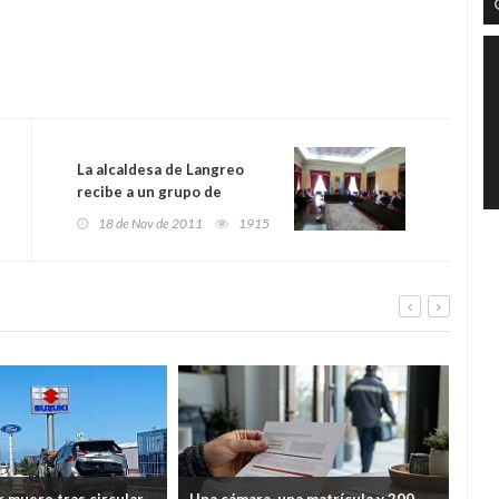
La alcaldesa de Langreo
recibe a un grupo de
irlandeses que participa en
18 de Nov de 2011
1915
el Proyecto Escanc