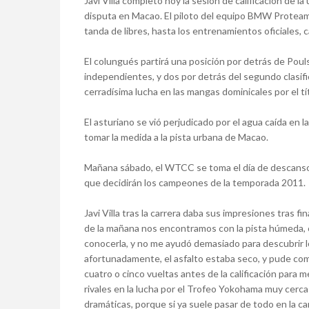
Javi Villa completó hoy la sesión de calificación de
disputa en Macao. El piloto del equipo BMW Proteam
tanda de libres, hasta los entrenamientos oficiales, c
El colungués partirá una posición por detrás de Pouls
independientes, y dos por detrás del segundo clasifi
cerradísima lucha en las mangas dominicales por el tí
El asturiano se vió perjudicado por el agua caída en la
tomar la medida a la pista urbana de Macao.
Mañana sábado, el WTCC se toma el día de descanso, 
que decidirán los campeones de la temporada 2011.
Javi Villa tras la carrera daba sus impresiones tras fin
de la mañana nos encontramos con la pista húmeda, co
conocerla, y no me ayudó demasiado para descubrir los
afortunadamente, el asfalto estaba seco, y pude co
cuatro o cinco vueltas antes de la calificación para
rivales en la lucha por el Trofeo Yokohama muy cerca e
dramáticas, porque si ya suele pasar de todo en la c