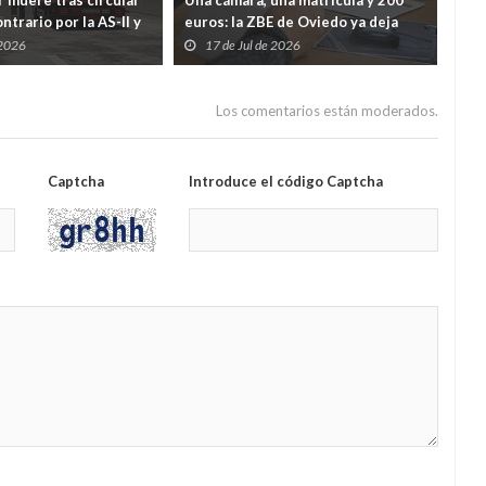
 muere tras circular
Una cámara, una matrícula y 200
Gij
ntrario por la AS-II y
euros: la ZBE de Oviedo ya deja
Riv
ente en Porceyo
casi 3.000 multas en dos meses
dep
 2026
17 de Jul de 2026
1
Tre
Los comentarios están moderados.
Captcha
Introduce el código Captcha