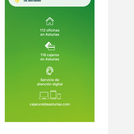
ón cierra filas con Moreda
Asturias se convierte en el destin
iere: más de 700 empleos
costero más caro de España para
enden de la fábrica de
alquilar un coche este verano
5 de Jul de 2026
15 de Jul de 2026
mañes