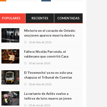
POPULARES
RECIENTES
COMENTADAS
Misterio en el corazón de Oviedo:
una joven aparece muerta dentro
del ascensor de su edificio y las
10 de May de 2026
cámaras captan sus últimos
minutos
Fallece Nicolás Parrondo, el
valdesano que convirtió Casa
Parrondo en un pedazo de
30 de Jun de 2026
Asturias en Madrid
El ‘Fevemocho’ ya no es solo una
chapuza: el Tribunal de Cuentas
cifra en casi 20 millones el
30 de May de 2026
sobrecoste de los trenes que no
cabían por los túneles
La variante de Avilés vuelve a
teñirse de luto: muere un joven
de 32 años en un violento choque
05 de Jun de 2026