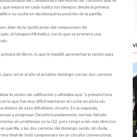
 la última prueba del Campeonato del Mundo de Turismos que se
, que mejoró en cada vuelta sus tiempos desde la primera
alificó su coche en decimoquinta posición de la parrilla.
en, líder de la clasificación del campeonato de
cado, el húngaro Michelisz, con lo que se promete una
tulo.
V
 primera de libres, lo que le impidió aprovechar la sesión para
para cerrar el año el próximo domingo con las dos carreras
alizar la sesión de calificación y afirmaba que “a primera hora
n lo que fue muy difícil mantener el coche en pista sin
 límites de este dificilísimo circuito. En la segunda,
menzar a progresar. Desafortunadamente, me han faltado
 meterme sin problemas en la Q2, pero tengo a mis más directos
n parrilla, y las dos carreras del domingo serán, sin duda,
arrera final de todo campeonato en un circuito convencional,