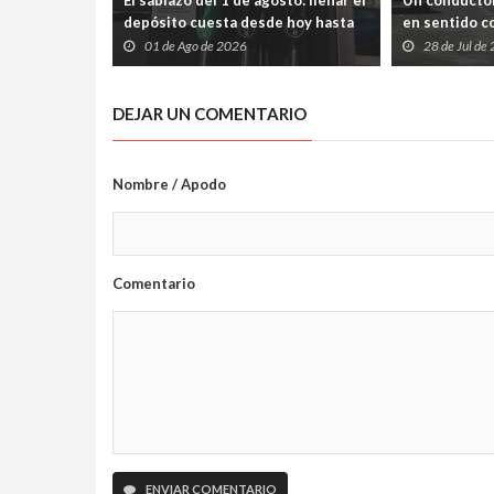
El sablazo del 1 de agosto: llenar el
Un conductor
depósito cuesta desde hoy hasta
en sentido co
tres euros más en Asturias
chocar de fr
01 de Ago de 2026
28 de Jul de
DEJAR UN COMENTARIO
Nombre / Apodo
Comentario
ENVIAR COMENTARIO