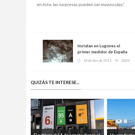
en éste, las sorpresas pueden ser mayúsculas.”
Instalan en Lugones el
primer medidor de España
de partículas microscópicas
18 de Nov de 2011
2004
carbonosas
QUIZÁS TE INTERESE...