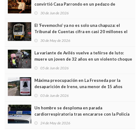
convirtió Casa Parrondo en un pedazo de
Asturias en Madrid
30 de Jun de 2026
El ‘Fevemocho’ ya no es solo una chapuza: el
Tribunal de Cuentas cifra en casi 20 millones el
sobrecoste de los trenes que no cabían por los
30 de May de 2026
túneles
La variante de Avilés vuelve a teñirse de luto:
muere un joven de 32 años en un violento choque
frontal
05 de Jun de 2026
Máxima preocupación en La Fresneda por la
desaparición de Irene, una menor de 15 años
03 de Jun de 2026
Un hombre se desploma en parada
cardiorrespiratoria tras encararse con la Policía
Local en Luanco
24 de May de 2026