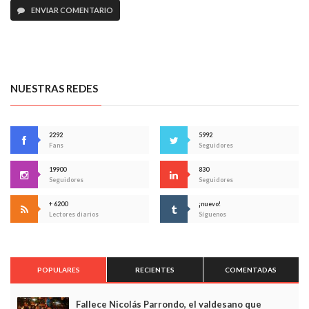
ENVIAR COMENTARIO
NUESTRAS REDES
2292
5992
Fans
Seguidores
19900
830
Seguidores
Seguidores
+ 6200
¡nuevo!
Lectores diarios
Síguenos
POPULARES
RECIENTES
COMENTADAS
Fallece Nicolás Parrondo, el valdesano que