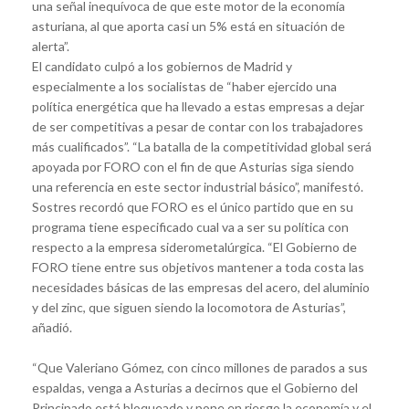
una señal inequívoca de que este motor de la economía
asturiana, al que aporta casi un 5% está en situación de
alerta”.
El candidato culpó a los gobiernos de Madrid y
especialmente a los socialistas de “haber ejercido una
política energética que ha llevado a estas empresas a dejar
de ser competitivas a pesar de contar con los trabajadores
más cualificados”. “La batalla de la competitividad global será
apoyada por FORO con el fin de que Asturias siga siendo
una referencia en este sector industrial básico”, manifestó.
Sostres recordó que FORO es el único partido que en su
programa tiene especificado cual va a ser su política con
respecto a la empresa siderometalúrgica. “El Gobierno de
FORO tiene entre sus objetivos mantener a toda costa las
necesidades básicas de las empresas del acero, del aluminio
y del zinc, que siguen siendo la locomotora de Asturias”,
añadió.
“Que Valeriano Gómez, con cinco millones de parados a sus
espaldas, venga a Asturias a decirnos que el Gobierno del
Principado está bloqueado y pone en riesgo la economía y el