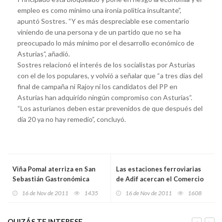
empleo es como mínimo una ironía política insultante”,
apuntó Sostres. “Y es más despreciable ese comentario
viniendo de una persona y de un partido que no se ha
preocupado lo más mínimo por el desarrollo económico de
Asturias”, añadió.
Sostres relacionó el interés de los socialistas por Asturias
con el de los populares, y volvió a señalar que “a tres días del
final de campaña ni Rajoy ni los candidatos del PP en
Asturias han adquirido ningún compromiso con Asturias”.
“Los asturianos deben estar prevenidos de que después del
día 20 ya no hay remedio”, concluyó.
Viña Pomal aterriza en San
Las estaciones ferroviarias
Sebastián Gastronómica
de Adif acercan el Comercio
2011
Justo a los viajeros
16 de Nov de 2011
1435
16 de Nov de 2011
1608
QUIZÁS TE INTERESE...