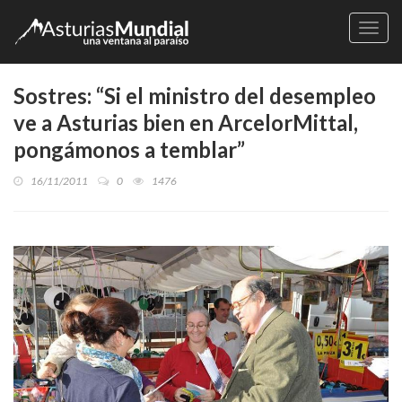
Naveg
Sostres: “Si el ministro del desempleo
ve a Asturias bien en ArcelorMittal,
pongámonos a temblar”
16/11/2011
0
1476