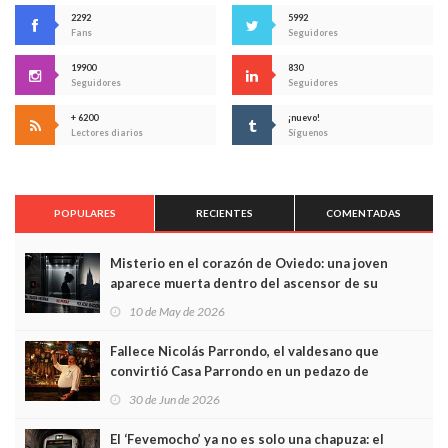
2292
5992
Fans
Seguidores
19900
830
Seguidores
Seguidores
+ 6200
¡nuevo!
Lectores diarios
Síguenos
POPULARES
RECIENTES
COMENTADAS
Misterio en el corazón de Oviedo: una joven
aparece muerta dentro del ascensor de su
edificio y las cámaras captan sus últimos minutos
10 de May de 2026
Fallece Nicolás Parrondo, el valdesano que
convirtió Casa Parrondo en un pedazo de
Asturias en Madrid
30 de Jun de 2026
El ‘Fevemocho’ ya no es solo una chapuza: el