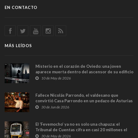
EN CONTACTO
MÁS LEÍDOS
Misterio en el corazón de Oviedo: una joven
aparece muerta dentro del ascensor de su edificio
y las cámaras captan sus últimos minutos
10 de May de 2026
Fallece Nicolás Parrondo, el valdesano que
convirtió Casa Parrondo en un pedazo de Asturias
en Madrid
30 de Jun de 2026
El ‘Fevemocho’ ya no es solo una chapuza: el
Tribunal de Cuentas cifra en casi 20 millones el
sobrecoste de los trenes que no cabían por los
30 de May de 2026