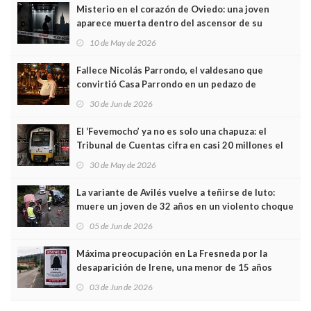
Misterio en el corazón de Oviedo: una joven
aparece muerta dentro del ascensor de su
edificio y las cámaras captan sus últimos minutos
10 de May de 2026
Fallece Nicolás Parrondo, el valdesano que
convirtió Casa Parrondo en un pedazo de
Asturias en Madrid
30 de Jun de 2026
El ‘Fevemocho’ ya no es solo una chapuza: el
Tribunal de Cuentas cifra en casi 20 millones el
sobrecoste de los trenes que no cabían por los
30 de May de 2026
túneles
La variante de Avilés vuelve a teñirse de luto:
muere un joven de 32 años en un violento choque
frontal
05 de Jun de 2026
Máxima preocupación en La Fresneda por la
desaparición de Irene, una menor de 15 años
03 de Jun de 2026