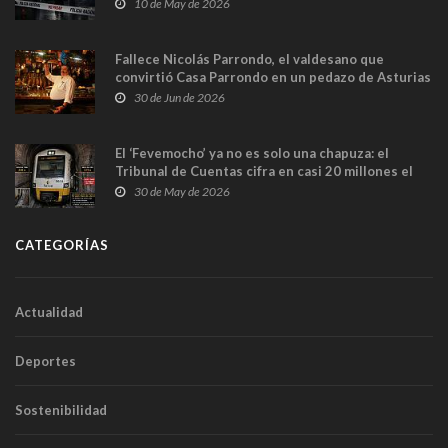
y las cámaras captan sus últimos minutos
10 de May de 2026
Fallece Nicolás Parrondo, el valdesano que
convirtió Casa Parrondo en un pedazo de Asturias
en Madrid
30 de Jun de 2026
El ‘Fevemocho’ ya no es solo una chapuza: el
Tribunal de Cuentas cifra en casi 20 millones el
sobrecoste de los trenes que no cabían por los
30 de May de 2026
túneles
CATEGORÍAS
Actualidad
Deportes
Sostenibilidad