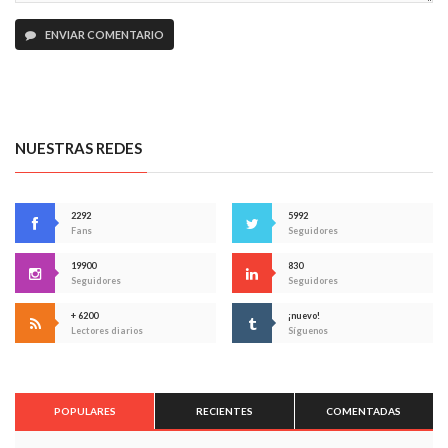
ENVIAR COMENTARIO
NUESTRAS REDES
2292
5992
Fans
Seguidores
19900
830
Seguidores
Seguidores
+ 6200
¡nuevo!
Lectores diarios
Síguenos
POPULARES
RECIENTES
COMENTADAS