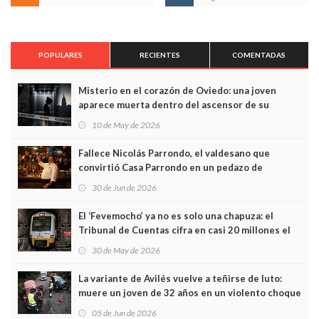
POPULARES
RECIENTES
COMENTADAS
Misterio en el corazón de Oviedo: una joven
aparece muerta dentro del ascensor de su
edificio y las cámaras captan sus últimos minutos
10 de May de 2026
Fallece Nicolás Parrondo, el valdesano que
convirtió Casa Parrondo en un pedazo de
Asturias en Madrid
30 de Jun de 2026
El ‘Fevemocho’ ya no es solo una chapuza: el
Tribunal de Cuentas cifra en casi 20 millones el
sobrecoste de los trenes que no cabían por los
30 de May de 2026
túneles
La variante de Avilés vuelve a teñirse de luto:
muere un joven de 32 años en un violento choque
frontal
05 de Jun de 2026