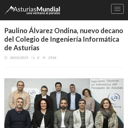
Naveg
Paulino Álvarez Ondina, nuevo decano
del Colegio de Ingeniería Informática
de Asturias
28/03/2019
0
2936