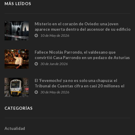
MÁS LEÍDOS
Misterio en el corazón de Oviedo: una joven
aparece muerta dentro del ascensor de su edificio
y las cámaras captan sus últimos minutos
10 de May de 2026
Fallece Nicolás Parrondo, el valdesano que
convirtió Casa Parrondo en un pedazo de Asturias
en Madrid
30 de Jun de 2026
El ‘Fevemocho’ ya no es solo una chapuza: el
Tribunal de Cuentas cifra en casi 20 millones el
sobrecoste de los trenes que no cabían por los
30 de May de 2026
túneles
CATEGORÍAS
Actualidad