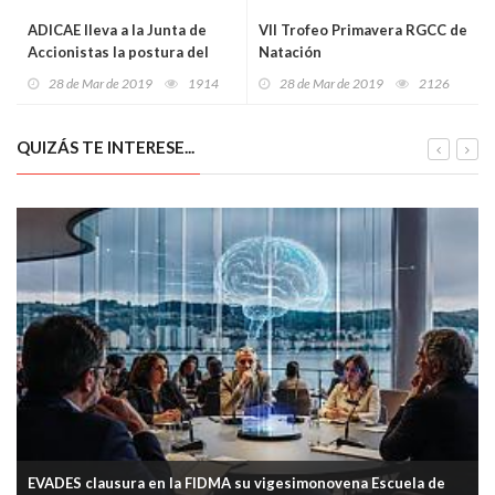
ADICAE lleva a la Junta de
VIl Trofeo Primavera RGCC de
Accionistas la postura del
Natación
Sabadell con sus cláusulas
28 de Mar de 2019
1914
28 de Mar de 2019
2126
suelo
QUIZÁS TE INTERESE...
EVADES clausura en la FIDMA su vigesimonovena Escuela de