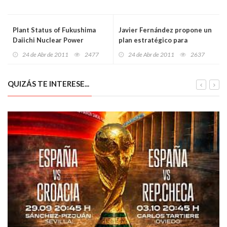
Plant Status of Fukushima
Javier Fernández propone un
Daiichi Nuclear Power
plan estratégico para
Station (as of 4:00 pm, April
fomentar la exportación
24 de Abr de 2011
2477
24 de Abr de 2011
2637
24)
QUIZÁS TE INTERESE...