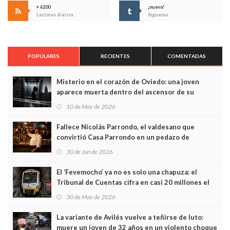
+ 6200
¡nuevo!
Lectores diarios
Síguenos
POPULARES
RECIENTES
COMENTADAS
Misterio en el corazón de Oviedo: una joven
aparece muerta dentro del ascensor de su
edificio y las cámaras captan sus últimos minutos
10 de May de 2026
Fallece Nicolás Parrondo, el valdesano que
convirtió Casa Parrondo en un pedazo de
Asturias en Madrid
30 de Jun de 2026
El ‘Fevemocho’ ya no es solo una chapuza: el
Tribunal de Cuentas cifra en casi 20 millones el
sobrecoste de los trenes que no cabían por los
30 de May de 2026
túneles
La variante de Avilés vuelve a teñirse de luto:
muere un joven de 32 años en un violento choque