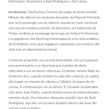
informador. Amonestó a Raúl Rodríguez y Javi López..
Incidencias:
Día lluvioso.Terreno de juego en buen estado.
Minuto de silencio en memoria del padre de Manuel Preciado
que se lo prolongó con un silencio sepulcral y que concluyó
con una atronadora ovación. Al descanso, la Federación de
Peñas recibirá un homenaje de la Liga de Fútbol Profesional.
Los jugadores del Sporting homenajearon a los minusválidos
de El Molinón, a los que regalaron camisetas con motivos del
club tras el calentamiento inicial.
Comenzó el partido con mucha intensidad, con un Espanyol
muy presionante y un Sporting que trataba de darle
velocidad a sus acciones ofensivas. El primer remate llegó en
el minuto dos, cuando el balón le salió alto a Barral. Le saldría
alto luego un remate de cabeza a Callejón, al saque de un
córner. A continuación, en el minuto 9, Osvaldo se plantaba
solo ante Juan Pablo, cuando Botía estuvo providencial para
meterle el pie. Dos minutos después, penalti claro de Raúl
Rodríguez, que dio con la mano al balón dentro del área. No
señaló nada el árbitro.