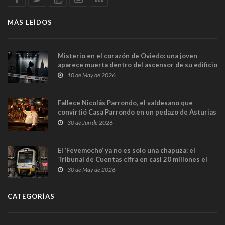
MÁS LEÍDOS
Misterio en el corazón de Oviedo: una joven
aparece muerta dentro del ascensor de su edificio
y las cámaras captan sus últimos minutos
10 de May de 2026
Fallece Nicolás Parrondo, el valdesano que
convirtió Casa Parrondo en un pedazo de Asturias
en Madrid
30 de Jun de 2026
El ‘Fevemocho’ ya no es solo una chapuza: el
Tribunal de Cuentas cifra en casi 20 millones el
sobrecoste de los trenes que no cabían por los
30 de May de 2026
túneles
CATEGORÍAS