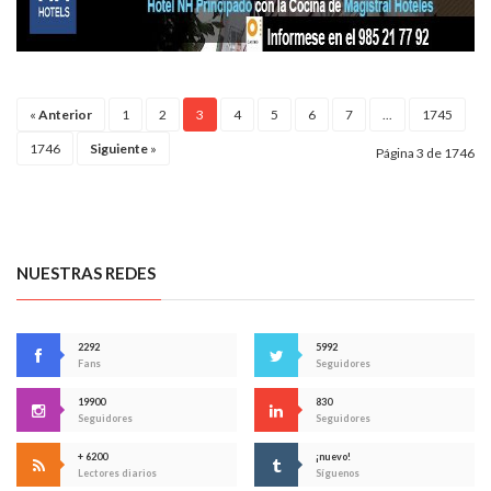
«
Anterior
1
2
3
4
5
6
7
...
1745
1746
Siguiente
»
Página 3 de 1746
NUESTRAS REDES
2292
5992
Fans
Seguidores
19900
830
Seguidores
Seguidores
+ 6200
¡nuevo!
Lectores diarios
Síguenos