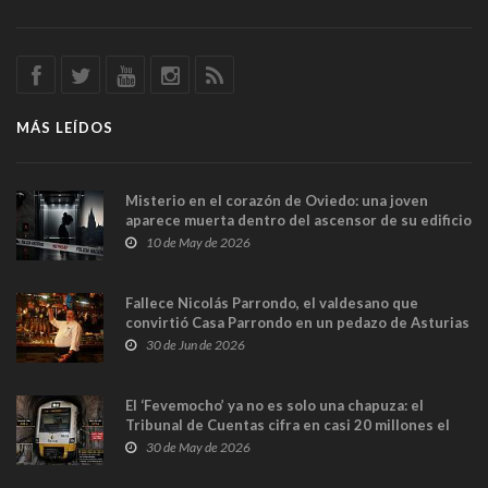
MÁS LEÍDOS
Misterio en el corazón de Oviedo: una joven
aparece muerta dentro del ascensor de su edificio
y las cámaras captan sus últimos minutos
10 de May de 2026
Fallece Nicolás Parrondo, el valdesano que
convirtió Casa Parrondo en un pedazo de Asturias
en Madrid
30 de Jun de 2026
El ‘Fevemocho’ ya no es solo una chapuza: el
Tribunal de Cuentas cifra en casi 20 millones el
sobrecoste de los trenes que no cabían por los
30 de May de 2026
túneles