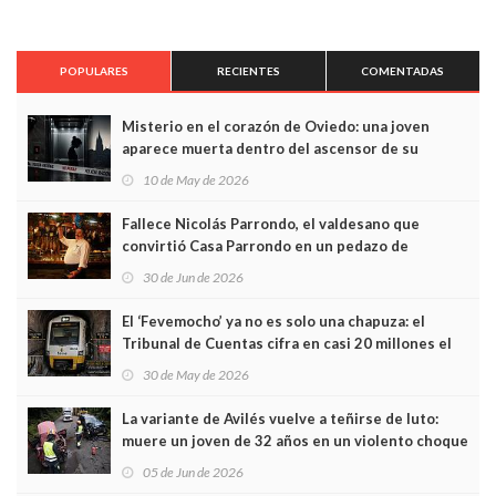
POPULARES
RECIENTES
COMENTADAS
Misterio en el corazón de Oviedo: una joven
aparece muerta dentro del ascensor de su
edificio y las cámaras captan sus últimos minutos
10 de May de 2026
Fallece Nicolás Parrondo, el valdesano que
convirtió Casa Parrondo en un pedazo de
Asturias en Madrid
30 de Jun de 2026
El ‘Fevemocho’ ya no es solo una chapuza: el
Tribunal de Cuentas cifra en casi 20 millones el
sobrecoste de los trenes que no cabían por los
30 de May de 2026
túneles
La variante de Avilés vuelve a teñirse de luto:
muere un joven de 32 años en un violento choque
frontal
05 de Jun de 2026