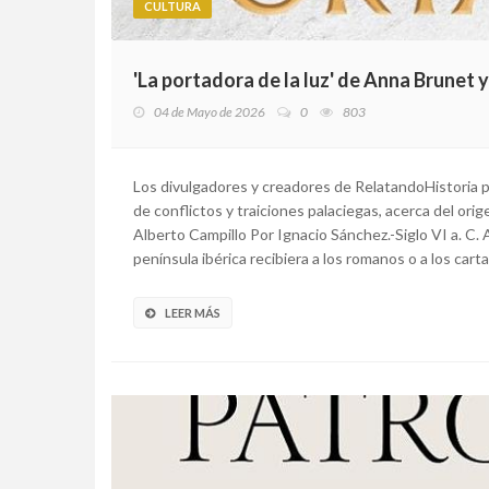
CULTURA
'La portadora de la luz' de Anna Brunet 
04 de Mayo de 2026
0
803
Los divulgadores y creadores de RelatandoHistoria
de conflictos y traiciones palaciegas, acerca del ori
Alberto Campillo Por Ignacio Sánchez.-Siglo VI a. C. A 
península ibérica recibiera a los romanos o a los cartag
LEER MÁS