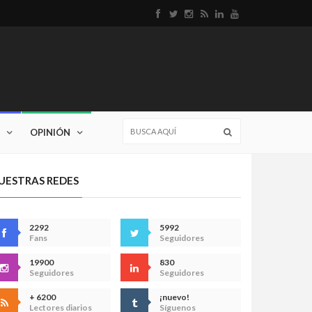
OPINIÓN
UESTRAS REDES
2292
5992
Fans
Seguidores
19900
830
Seguidores
Seguidores
+ 6200
¡nuevo!
Lectores diarios
Síguenos