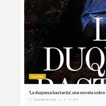
CULTURA
'La duquesa bastarda', una novela sobre 
22 de Abril de 2026
0
873