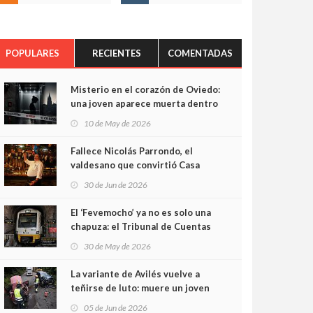
POPULARES
RECIENTES
COMENTADAS
Misterio en el corazón de Oviedo:
una joven aparece muerta dentro
del ascensor de su edificio y las
10 de May de 2026
cámaras captan sus últimos
minutos
Fallece Nicolás Parrondo, el
valdesano que convirtió Casa
Parrondo en un pedazo de
30 de Jun de 2026
Asturias en Madrid
El ‘Fevemocho’ ya no es solo una
chapuza: el Tribunal de Cuentas
cifra en casi 20 millones el
30 de May de 2026
sobrecoste de los trenes que no
cabían por los túneles
La variante de Avilés vuelve a
teñirse de luto: muere un joven
de 32 años en un violento choque
05 de Jun de 2026