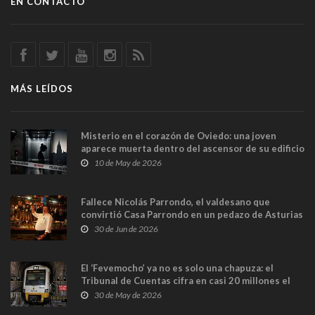
EN CONTACTO
MÁS LEÍDOS
Misterio en el corazón de Oviedo: una joven
aparece muerta dentro del ascensor de su edificio
y las cámaras captan sus últimos minutos
10 de May de 2026
Fallece Nicolás Parrondo, el valdesano que
convirtió Casa Parrondo en un pedazo de Asturias
en Madrid
30 de Jun de 2026
El ‘Fevemocho’ ya no es solo una chapuza: el
Tribunal de Cuentas cifra en casi 20 millones el
sobrecoste de los trenes que no cabían por los
30 de May de 2026
túneles