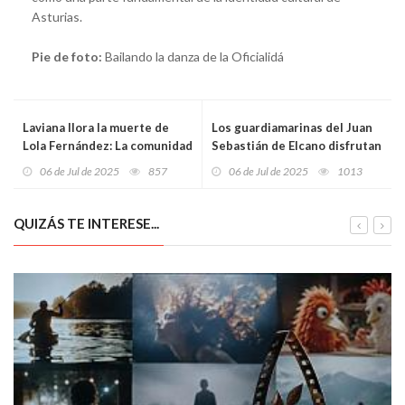
Asturias.
Pie de foto:
Bailando la danza de la Oficialidá
Laviana llora la muerte de
Los guardiamarinas del Juan
Lola Fernández: La comunidad
Sebastián de Elcano disfrutan
se suma al dolor por un
de una espicha asturiana en
06 de Jul de 2025
857
06 de Jul de 2025
1013
crimen machista que deja una
Gijón: Un banquete que deja
gran herida en el pueblo
huella en la tripulación
QUIZÁS TE INTERESE...