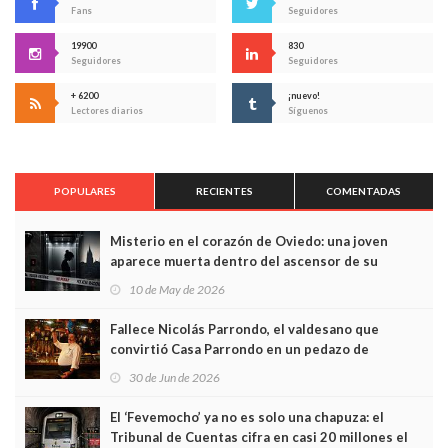
Fans
Seguidores
19900
830
Seguidores
Seguidores
+ 6200
¡nuevo!
Lectores diarios
Síguenos
POPULARES
RECIENTES
COMENTADAS
Misterio en el corazón de Oviedo: una joven
aparece muerta dentro del ascensor de su
edificio y las cámaras captan sus últimos minutos
10 de May de 2026
Fallece Nicolás Parrondo, el valdesano que
convirtió Casa Parrondo en un pedazo de
Asturias en Madrid
30 de Jun de 2026
El ‘Fevemocho’ ya no es solo una chapuza: el
Tribunal de Cuentas cifra en casi 20 millones el