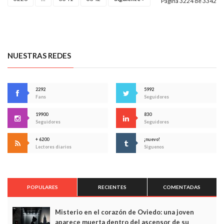
Página 3224 de 3342
NUESTRAS REDES
2292
5992
Fans
Seguidores
19900
830
Seguidores
Seguidores
+ 6200
¡nuevo!
Lectores diarios
Síguenos
POPULARES
RECIENTES
COMENTADAS
Misterio en el corazón de Oviedo: una joven
aparece muerta dentro del ascensor de su