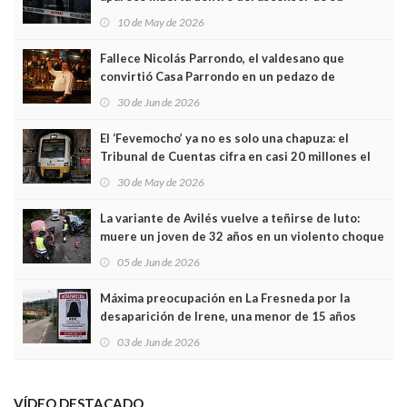
edificio y las cámaras captan sus últimos minutos
10 de May de 2026
Fallece Nicolás Parrondo, el valdesano que
convirtió Casa Parrondo en un pedazo de
Asturias en Madrid
30 de Jun de 2026
El ‘Fevemocho’ ya no es solo una chapuza: el
Tribunal de Cuentas cifra en casi 20 millones el
sobrecoste de los trenes que no cabían por los
30 de May de 2026
túneles
La variante de Avilés vuelve a teñirse de luto:
muere un joven de 32 años en un violento choque
frontal
05 de Jun de 2026
Máxima preocupación en La Fresneda por la
desaparición de Irene, una menor de 15 años
03 de Jun de 2026
VÍDEO DESTACADO