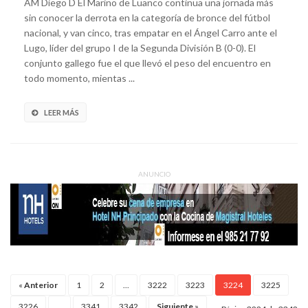
AM Diego D El Marino de Luanco continua una jornada más
sin conocer la derrota en la categoría de bronce del fútbol
nacional, y van cinco, tras empatar en el Ángel Carro ante el
Lugo, líder del grupo I de la Segunda División B (0-0). El
conjunto gallego fue el que llevó el peso del encuentro en
todo momento, mientas ...
LEER MÁS
ANUNCIO
«
Anterior
1
2
...
3222
3223
3224
3225
3226
...
3341
3342
Siguiente
»