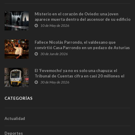
Misterio en el corazón de Oviedo: una joven
aparece muerta dentro del ascensor de su edificio
y las cámaras captan sus últimos minutos
10 de May de 2026
Fallece Nicolás Parrondo, el valdesano que
convirtió Casa Parrondo en un pedazo de Asturias
en Madrid
30 de Jun de 2026
El ‘Fevemocho’ ya no es solo una chapuza: el
Tribunal de Cuentas cifra en casi 20 millones el
sobrecoste de los trenes que no cabían por los
30 de May de 2026
túneles
CATEGORÍAS
Actualidad
Deportes