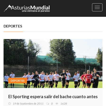
Naveg
DEPORTES
DEPORTES
El Sporting espera salir del bache cuanto antes
19 de Septiembre de 2011
0
1628