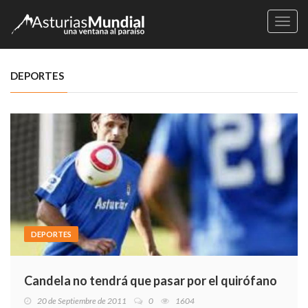
Naveg
DEPORTES
DEPORTES
Candela no tendrá que pasar por el quirófano
20 de Septiembre de 2011
0
1604