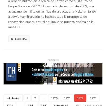
a Jenson Button en la órbita de Ferrari como sustituto de
Felipe Massa en 2012. El campeón del mundo de 2009, que
actualmente milita en las filas de la escudería McLaren junto
a Lewis Hamilton, aún no ha aceptado la propuesta de
renovación que su actual equipo le ha puesto encima de la
mesa. El ...
LEER MÁS
ANUNCIO
«
Anterior
1
2
...
3220
3221
3222
3223
3224
...
3341
3342
Siguiente
»