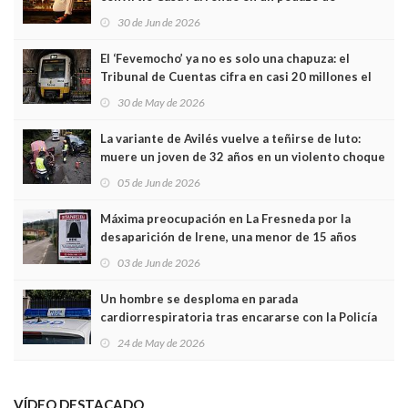
Asturias en Madrid
30 de Jun de 2026
El ‘Fevemocho’ ya no es solo una chapuza: el
Tribunal de Cuentas cifra en casi 20 millones el
sobrecoste de los trenes que no cabían por los
30 de May de 2026
túneles
La variante de Avilés vuelve a teñirse de luto:
muere un joven de 32 años en un violento choque
frontal
05 de Jun de 2026
Máxima preocupación en La Fresneda por la
desaparición de Irene, una menor de 15 años
03 de Jun de 2026
Un hombre se desploma en parada
cardiorrespiratoria tras encararse con la Policía
Local en Luanco
24 de May de 2026
VÍDEO DESTACADO