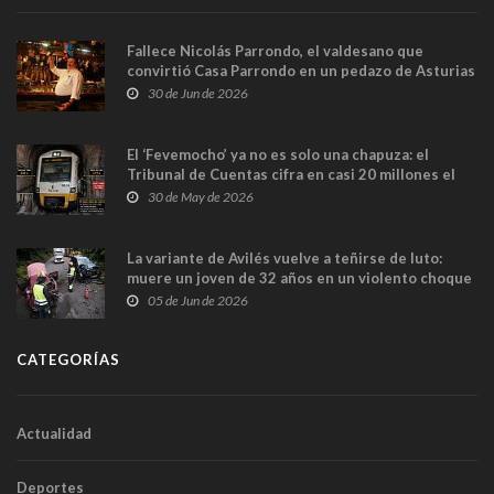
Fallece Nicolás Parrondo, el valdesano que
convirtió Casa Parrondo en un pedazo de Asturias
en Madrid
30 de Jun de 2026
El ‘Fevemocho’ ya no es solo una chapuza: el
Tribunal de Cuentas cifra en casi 20 millones el
sobrecoste de los trenes que no cabían por los
30 de May de 2026
túneles
La variante de Avilés vuelve a teñirse de luto:
muere un joven de 32 años en un violento choque
frontal
05 de Jun de 2026
CATEGORÍAS
Actualidad
Deportes