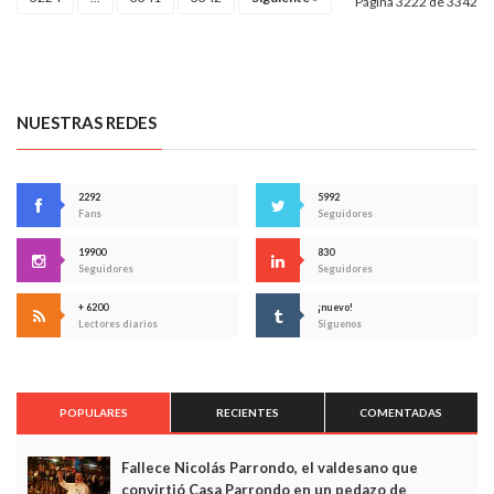
Página 3222 de 3342
NUESTRAS REDES
2292
5992
Fans
Seguidores
19900
830
Seguidores
Seguidores
+ 6200
¡nuevo!
Lectores diarios
Síguenos
POPULARES
RECIENTES
COMENTADAS
Fallece Nicolás Parrondo, el valdesano que
convirtió Casa Parrondo en un pedazo de