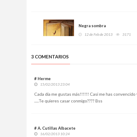
Negra sombra
12 de Feb de 2013
3171
3 COMENTARIOS
# Herme
15/02/2013 23:04
Cada día me gustas más!!!!!! Casi me has convencido 
.....Te quieres casar conmigo???? Bss
# A. Cutillas Albacete
16/02/2013 10:24