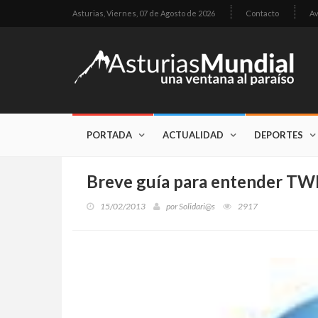
Asturias,
Viernes, 07 de Agosto de 2026
Contacto
Av
PORTADA
ACTUALIDAD
DEPORTES
Breve guía para entender T
15/02/2013
por
Solidari@s
2917