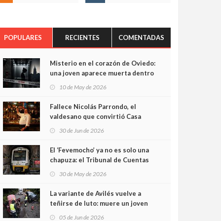
POPULARES
RECIENTES
COMENTADAS
Misterio en el corazón de Oviedo:
una joven aparece muerta dentro
del ascensor de su edificio y las
10 de May de 2026
cámaras captan sus últimos
minutos
Fallece Nicolás Parrondo, el
valdesano que convirtió Casa
Parrondo en un pedazo de
30 de Jun de 2026
Asturias en Madrid
El ‘Fevemocho’ ya no es solo una
chapuza: el Tribunal de Cuentas
cifra en casi 20 millones el
30 de May de 2026
sobrecoste de los trenes que no
cabían por los túneles
La variante de Avilés vuelve a
teñirse de luto: muere un joven
de 32 años en un violento choque
05 de Jun de 2026