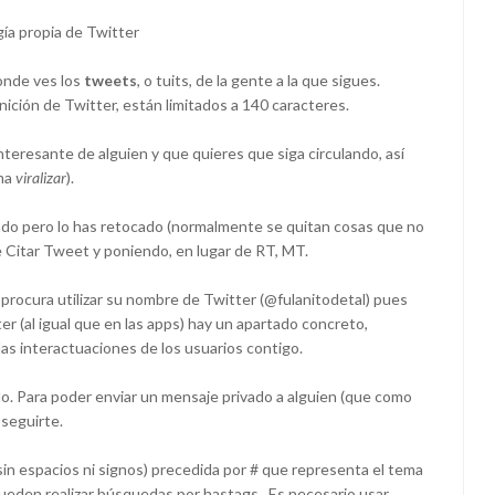
ía propia de Twitter
donde ves los
tweets
, o tuits, de la gente a la que sigues.
nición de Twitter, están limitados a 140 caracteres.
teresante de alguien y que quieres que siga circulando, así
ama
viralizar
).
o pero lo has retocado (normalmente se quitan cosas que no
de Citar Tweet y poniendo, en lugar de RT, MT.
procura utilizar su nombre de Twitter (@fulanitodetal) pues
ter (al igual que en las apps) hay un apartado concreto,
as interactuaciones de los usuarios contigo.
o. Para poder enviar un mensaje privado a alguien (que como
seguirte.
sin espacios ni signos) precedida por # que representa el tema
pueden realizar búsquedas por hastags. Es necesario usar