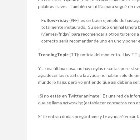
palabras claves. También se utiliza para seguir un e
FollowFriday
(#FF)
es un buen ejemplo de hastag. 
totalmente instaurado. Su sentido original (ahora b
(viernes/friday) para recomendar a otros tuiteros 
correcto sería recomendar de uno en uno y poner e
.
TrendingTopic
(TT):
noticia del momento. Hay TT glo
Y... una última cosa: no hay reglas escritas pero sí s
agradecer los retuits o la ayuda, no hablar sólo de un
mundo lo haga, pero yo entiendo que así debería ser.
¡Si no estás en Twitter anímate! Es una red de inf
que se llama
networking
(establecer contactos con otr
Si te entran dudas pregúntame y te ayudaré encan