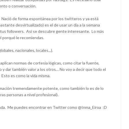
vento o conversación.
Nació de forma espontánea por los twitteros y ya está
astante desvirtualizado) es el de usar un día a la semana
a tus followers. Así se descubre gente interesante. Lo más
l porqué le recomiendas.
bales, nacionales, locales...).
e aplican normas de cortesía lógicas, como citar la fuente,
o y dar también valor a los otros… No voy a decir que todo el
 Esto es como la vida misma.
ormación tremendamente potente, como también lo es de lo
as personas a nivel profesional).
tada. Me puedes encontrar en Twitter como
@Inma_Eiroa
:D