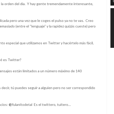
 a la orden del día. Y hay gente tremendamente interesante,
icada pero una vez que le coges el pulso ya no te vas. Creo
asiado (entre el “lenguaje” y la rapidez quizás cueste) pero
nto especial que utilizamos en Twitter y hacértelo más fácil,
é es Twitter?
 mensajes están limitados a un número máximo de 140
s decir, tú puedes seguir a alguien pero no ser correspondido
acios:
@
fulanitodetal Es el twittero,
tuitero
…