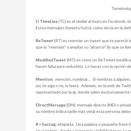
Terminolog
El
TimeLine
(TL)
es el similar al muro en Facebook, 
Estos mensajes (tweets/tuits), como decía en la defi
ReTweet
(RT)
es reenviar un tweet que te pareció in
que lo "reenvías" y amplías su "alcance" (lo que se ll
ModifiedTweet
(MT)
es como un ReTweet modificad
hacen falta para reducirlo). Lo haces con la opción 
Mention
:
mención, nombrar... Si nombras a alguien, 
así, te siga o no, lo leerá. Además, en la web de Twit
representado por la @, donde salen exclusivamente l
DirectMessage
(DM):
mensaje directo (MD) o privad
su nombre indica nadie más verá) esta persona debe 
#
=
hastag
:
etiqueta. Una palabra o pequeña frase (
en cuestión. Ayuda a tener más visibilidad pues se 