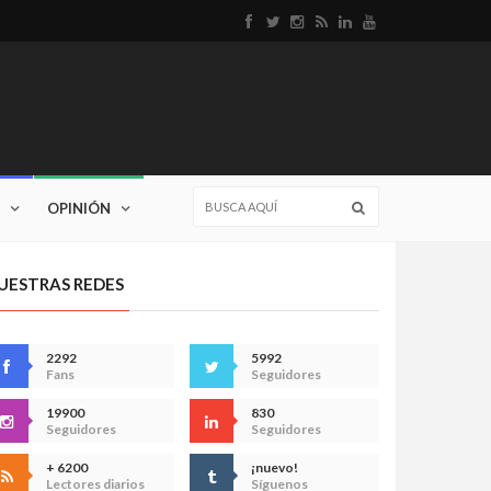
OPINIÓN
UESTRAS REDES
2292
5992
Fans
Seguidores
19900
830
Seguidores
Seguidores
+ 6200
¡nuevo!
Lectores diarios
Síguenos