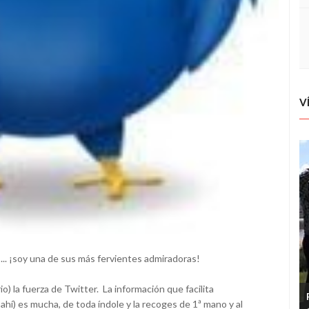
V
... ¡soy una de sus más fervientes admiradoras!
 la fuerza de Twitter. La información que facilita
hí) es mucha, de toda índole y la recoges de 1ª mano y al