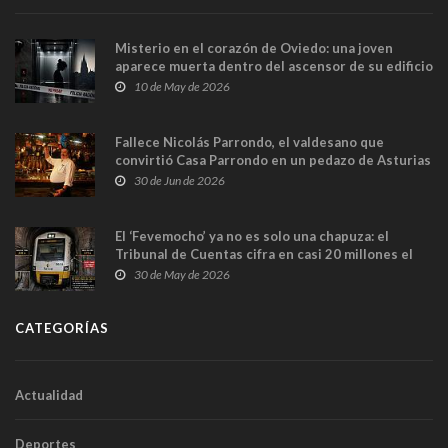
Misterio en el corazón de Oviedo: una joven
aparece muerta dentro del ascensor de su edificio
y las cámaras captan sus últimos minutos
10 de May de 2026
Fallece Nicolás Parrondo, el valdesano que
convirtió Casa Parrondo en un pedazo de Asturias
en Madrid
30 de Jun de 2026
El ‘Fevemocho’ ya no es solo una chapuza: el
Tribunal de Cuentas cifra en casi 20 millones el
sobrecoste de los trenes que no cabían por los
30 de May de 2026
túneles
CATEGORÍAS
Actualidad
Deportes