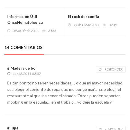
Información Útil
El rock desconfía
OncoHematológica
11 de Dic de 2011
3239
09 de Dic de 2011
3163
14 COMENTARIOS
# Madera de boj
RESPONDER
11/12/2011 02:07
Es tan bonito no tener necesidades..., o que mi mayor necesidad
sea elegir el conjunto de ropa que me pongo mañana, o elegir el
restaurante al que ir a cenar el sábado. Otros pueden soportar
moobing en la escuela..., en el trabajo... yo dejé la escuela y
# lupe
RESPONDER