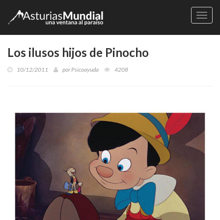
Naveg
Los ilusos hijos de Pinocho
10/12/2011
por
Psicoayuda
4208