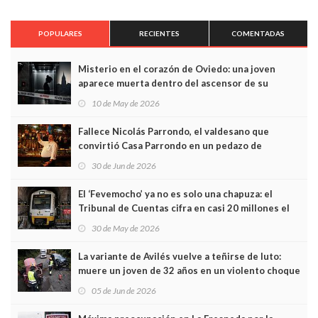
POPULARES
RECIENTES
COMENTADAS
Misterio en el corazón de Oviedo: una joven
aparece muerta dentro del ascensor de su
edificio y las cámaras captan sus últimos minutos
10 de May de 2026
Fallece Nicolás Parrondo, el valdesano que
convirtió Casa Parrondo en un pedazo de
Asturias en Madrid
30 de Jun de 2026
El ‘Fevemocho’ ya no es solo una chapuza: el
Tribunal de Cuentas cifra en casi 20 millones el
sobrecoste de los trenes que no cabían por los
30 de May de 2026
túneles
La variante de Avilés vuelve a teñirse de luto:
muere un joven de 32 años en un violento choque
frontal
05 de Jun de 2026