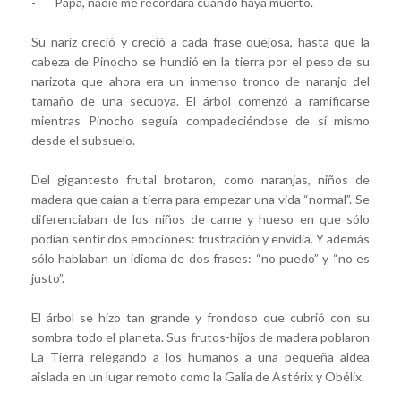
- Papá, nadie me recordará cuando haya muerto.
Su nariz creció y creció a cada frase quejosa, hasta que la
cabeza de Pinocho se hundió en la tierra por el peso de su
narizota que ahora era un inmenso tronco de naranjo del
tamaño de una secuoya. El árbol comenzó a ramificarse
mientras Pinocho seguía compadeciéndose de sí mismo
desde el subsuelo.
Del gigantesto frutal brotaron, como naranjas, niños de
madera que caían a tierra para empezar una vida “normal”. Se
diferenciaban de los niños de carne y hueso en que sólo
podían sentir dos emociones: frustración y envidia. Y además
sólo hablaban un idioma de dos frases: “no puedo” y “no es
justo”.
El árbol se hizo tan grande y frondoso que cubrió con su
sombra todo el planeta. Sus frutos-hijos de madera poblaron
La Tierra relegando a los humanos a una pequeña aldea
aislada en un lugar remoto como la Galia de Astérix y Obélix.