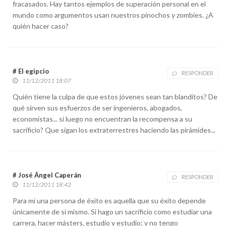
fracasados. Hay tantos ejemplos de superación personal en el
mundo como argumentos usan nuestros pinochos y zombies. ¿A
quién hacer caso?
# El egipcio
RESPONDER
11/12/2011 18:07
Quién tiene la culpa de que estos jóvenes sean tan blanditos? De
qué sirven sus esfuerzos de ser ingenieros, abogados,
economistas... si luego no encuentran la recompensa a su
sacrificio? Que sigan los extraterrestres haciendo las pirámides...
# José Ángel Caperán
RESPONDER
11/12/2011 18:42
Para mí una persona de éxito es aquella que su éxito depende
únicamente de sí mismo. Si hago un sacrificio como estudiar una
carrera, hacer másters, estudio y estudio; y no tengo