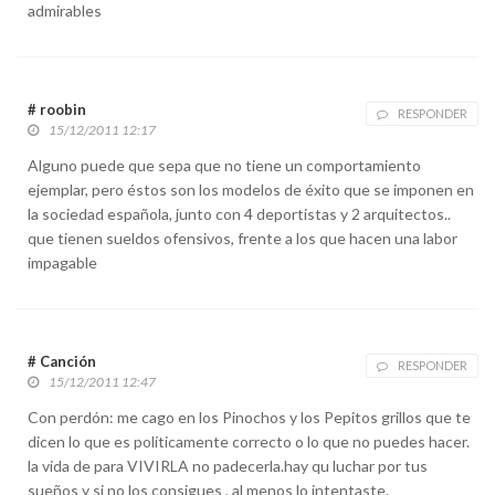
admirables
# roobin
RESPONDER
15/12/2011 12:17
Alguno puede que sepa que no tiene un comportamiento
ejemplar, pero éstos son los modelos de éxito que se imponen en
la sociedad española, junto con 4 deportistas y 2 arquitectos..
que tienen sueldos ofensivos, frente a los que hacen una labor
impagable
# Canción
RESPONDER
15/12/2011 12:47
Con perdón: me cago en los Pinochos y los Pepitos grillos que te
dicen lo que es políticamente correcto o lo que no puedes hacer.
la vida de para VIVIRLA no padecerla.hay qu luchar por tus
sueños y si no los consigues , al menos lo intentaste.