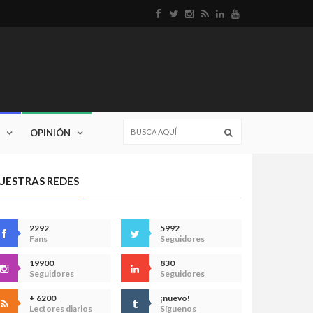
OPINIÓN
UESTRAS REDES
2292
5992
Fans
Seguidores
19900
830
Seguidores
Seguidores
+ 6200
¡nuevo!
Lectores diarios
Síguenos