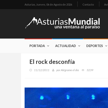
Asturias,
Jueves, 06 de Agosto de 2026
Contacto
Avi
PORTADA
ACTUALIDAD
DEPORTES
El rock desconfía
11/12/2011
por
Alégrame el día
3239