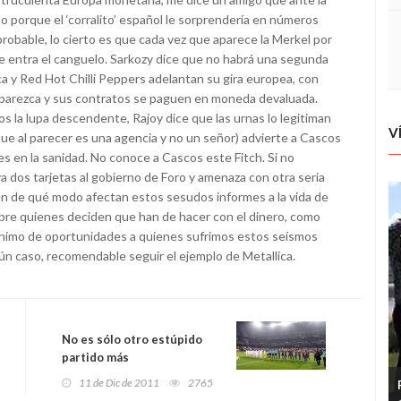
o porque el ‘corralito’ español le sorprendería en números
robable, lo cierto es que cada vez que aparece la Merkel por
l le entra el canguelo. Sarkozy dice que no habrá una segunda
ca y Red Hot Chilli Peppers adelantan su gira europea, con
aparezca y sus contratos se paguen en moneda devaluada.
mos la lupa descendente, Rajoy dice que las urnas lo legitiman
V
que al parecer es una agencia y no un señor) advierte a Cascos
es en la sanidad. No conoce a Cascos este Fitch. Si no
 ya dos tarjetas al gobierno de Foro y amenaza con otra seria
n de qué modo afectan estos sesudos informes a la vida de
sobre quienes deciden que han de hacer con el dinero, como
mínimo de oportunidades a quienes sufrimos estos seísmos
ún caso, recomendable seguir el ejemplo de Metallica.
No es sólo otro estúpido
partido más
11 de Dic de 2011
2765