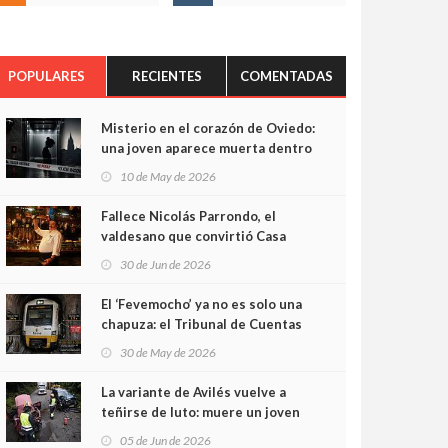
POPULARES
RECIENTES
COMENTADAS
Misterio en el corazón de Oviedo:
una joven aparece muerta dentro
del ascensor de su edificio y las
10 de May de 2026
cámaras captan sus últimos
minutos
Fallece Nicolás Parrondo, el
valdesano que convirtió Casa
Parrondo en un pedazo de
30 de Jun de 2026
Asturias en Madrid
El ‘Fevemocho’ ya no es solo una
chapuza: el Tribunal de Cuentas
cifra en casi 20 millones el
30 de May de 2026
sobrecoste de los trenes que no
cabían por los túneles
La variante de Avilés vuelve a
teñirse de luto: muere un joven
de 32 años en un violento choque
05 de Jun de 2026