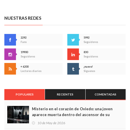
NUESTRAS REDES
2292
5992
Fans
Seguidores
19900
830
Seguidores
Seguidores
+ 6200
¡nuevo!
Lectores diarios
Síguenos
POPULARES
RECIENTES
COMENTADAS
Misterio en el corazón de Oviedo: una joven
aparece muerta dentro del ascensor de su
edificio y las cámaras captan sus últimos minutos
10 de May de 2026