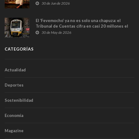
en Madrid
30 de Jun de 2026
El ‘Fevemocho’ ya no es solo una chapuza: el
Tribunal de Cuentas cifra en casi 20 millones el
sobrecoste de los trenes que no cabían por los
30 de May de 2026
túneles
CATEGORÍAS
Actualidad
Deportes
Sostenibilidad
Economía
Magazine