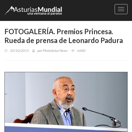
Naveg
FOTOGALERÍA. Premios Princesa.
Rueda de prensa de Leonardo Padura
20/10/2015
por
PhotoAstur News
6680