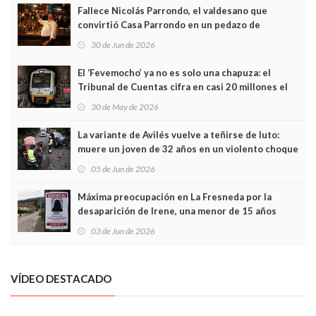
Fallece Nicolás Parrondo, el valdesano que
convirtió Casa Parrondo en un pedazo de
Asturias en Madrid
30 de Jun de 2026
El ‘Fevemocho’ ya no es solo una chapuza: el
Tribunal de Cuentas cifra en casi 20 millones el
sobrecoste de los trenes que no cabían por los
30 de May de 2026
túneles
La variante de Avilés vuelve a teñirse de luto:
muere un joven de 32 años en un violento choque
frontal
05 de Jun de 2026
Máxima preocupación en La Fresneda por la
desaparición de Irene, una menor de 15 años
03 de Jun de 2026
VÍDEO DESTACADO