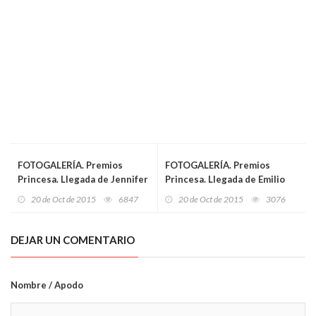
FOTOGALERÍA. Premios
FOTOGALERÍA. Premios
Princesa. Llegada de Jennifer
Princesa. Llegada de Emilio
Doudna
Lledó
20 de Oct de 2015
6847
20 de Oct de 2015
3076
DEJAR UN COMENTARIO
Nombre / Apodo