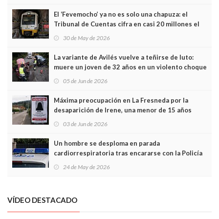
El ‘Fevemocho’ ya no es solo una chapuza: el
Tribunal de Cuentas cifra en casi 20 millones el
sobrecoste de los trenes que no cabían por los
30 de May de 2026
túneles
La variante de Avilés vuelve a teñirse de luto:
muere un joven de 32 años en un violento choque
frontal
05 de Jun de 2026
Máxima preocupación en La Fresneda por la
desaparición de Irene, una menor de 15 años
03 de Jun de 2026
Un hombre se desploma en parada
cardiorrespiratoria tras encararse con la Policía
Local en Luanco
24 de May de 2026
VÍDEO DESTACADO