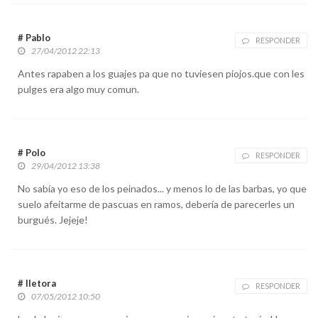
# Pablo
RESPONDER
27/04/2012 22:13
Antes rapaben a los guajes pa que no tuviesen piojos.que con les
pulges era algo muy comun.
# Polo
RESPONDER
29/04/2012 13:38
No sabía yo eso de los peinados... y menos lo de las barbas, yo que
suelo afeitarme de pascuas en ramos, debería de parecerles un
burgués. Jejeje!
# lletora
RESPONDER
07/05/2012 10:50