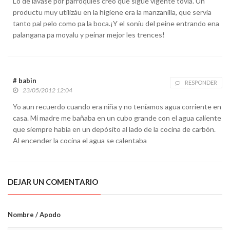
Lo de laváse por parroquies creo que sigue vigente tovía. Un
productu muy utilizáu en la higiene era la manzanilla, que servía
tanto pal pelo como pa la boca.¡Y el soníu del peine entrando ena
palangana pa moyalu y peinar mejor les trences!
# babin
RESPONDER
23/05/2012 12:04
Yo aun recuerdo cuando era niña y no teníamos agua corriente en
casa. Mi madre me bañaba en un cubo grande con el agua caliente
que siempre había en un depósito al lado de la cocina de carbón.
Al encender la cocina el agua se calentaba
DEJAR UN COMENTARIO
Nombre / Apodo