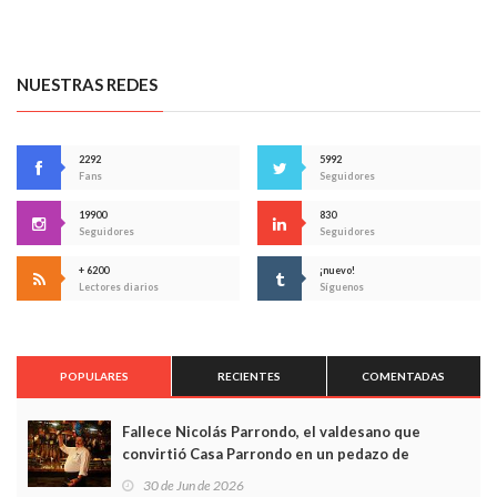
NUESTRAS REDES
2292
5992
Fans
Seguidores
19900
830
Seguidores
Seguidores
+ 6200
¡nuevo!
Lectores diarios
Síguenos
POPULARES
RECIENTES
COMENTADAS
Fallece Nicolás Parrondo, el valdesano que
convirtió Casa Parrondo en un pedazo de
Asturias en Madrid
30 de Jun de 2026