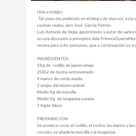
Hola a tod@s:
Tal como me pedisteis en el blog y de viva voz, esta
cocinas reales, don José García Patrón.
Luis Antonio de Vega, gastrónomo y autor de varios l
en una discusión a principios dela PrimeraGuerraMun
receta para ocho personas, que a continuación os tran
INGREDIENTES:
1Kg de codillo de jamón añejo
250Gr de tocino entrevenado
4 manos de cerdo asado
2 orejas del mismo animal
Medio Kg de morcilla
Medio Kg de longaniza curada
1 Kgde fabes
PREPARACION:
Se ponen a cocer el codillo, el tocino, las manos y las
cocción, se añade la morcilla y la longaniza.