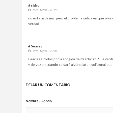
# sidru
27/01/2012 20:26
no está nada mal, pero el problema radica en que ¿dónd
verdad
# Suárez
29/01/2012 20:34
Gracias a todos por la acogida de mi artículo!!. La ve
y de vez en cuando colgaré algún plato tradicional qu
DEJAR UN COMENTARIO
Nombre / Apodo