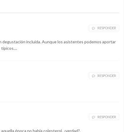
RESPONDER
on degustación incluida. Aunque los asistentes podemos aportar
ípicos....
RESPONDER
RESPONDER
n aquella época no había colesterol, ¿verdad?.