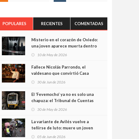
POPULARES
RECIENTES
COMENTADAS
Misterio en el corazón de Oviedo:
una joven aparece muerta dentro
del ascensor de su edificio y las
10 de May de 2026
cámaras captan sus últimos
minutos
Fallece Nicolás Parrondo, el
valdesano que convirtió Casa
Parrondo en un pedazo de
30 de Jun de 2026
Asturias en Madrid
El ‘Fevemocho’ ya no es solo una
chapuza: el Tribunal de Cuentas
cifra en casi 20 millones el
30 de May de 2026
sobrecoste de los trenes que no
cabían por los túneles
La variante de Avilés vuelve a
teñirse de luto: muere un joven
de 32 años en un violento choque
05 de Jun de 2026