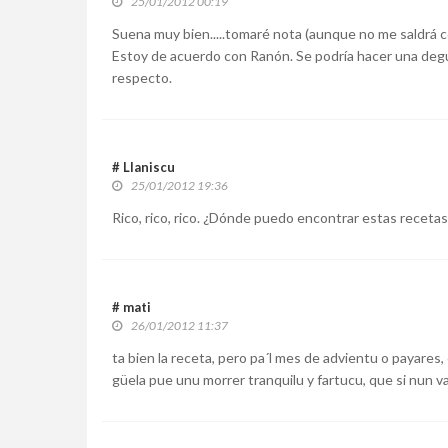
25/01/2012 00:19
Suena muy bien.....tomaré nota (aunque no me saldrá co
Estoy de acuerdo con Ranón. Se podría hacer una degus
respecto.
# Llaniscu
25/01/2012 19:36
Rico, rico, rico. ¿Dónde puedo encontrar estas recetas
# mati
26/01/2012 11:37
ta bien la receta, pero pa´l mes de advientu o payares
güela pue unu morrer tranquilu y fartucu, que si nun vas