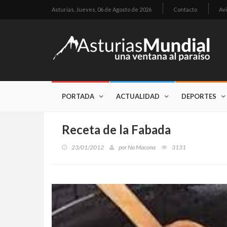
Asturias,
Jueves, 06 de Agosto de 2026
Contacto
Avi
PORTADA
ACTUALIDAD
DEPORTES
Receta de la Fabada
23/01/2012
por
Na Macona
3131