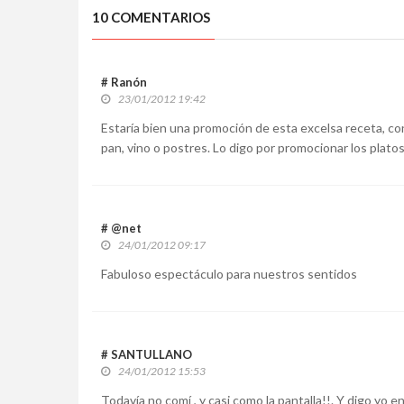
10 COMENTARIOS
# Ranón
23/01/2012 19:42
Estaría bien una promoción de esta excelsa receta, c
pan, vino o postres. Lo digo por promocionar los platos t
# @net
24/01/2012 09:17
Fabuloso espectáculo para nuestros sentidos
# SANTULLANO
24/01/2012 15:53
Todavía no comí , y casi como la pantalla!!. Y digo yo e