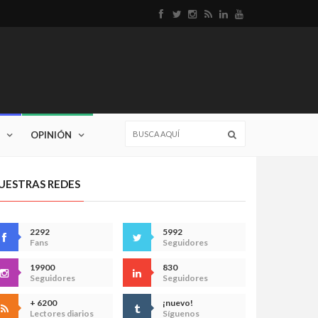
OPINIÓN
UESTRAS REDES
2292
5992
Fans
Seguidores
19900
830
Seguidores
Seguidores
+ 6200
¡nuevo!
Lectores diarios
Síguenos