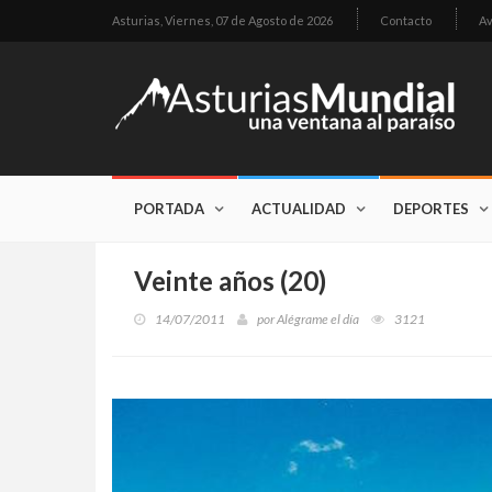
Asturias,
Viernes, 07 de Agosto de 2026
Contacto
Av
PORTADA
ACTUALIDAD
DEPORTES
Veinte años (20)
14/07/2011
por
Alégrame el día
3121