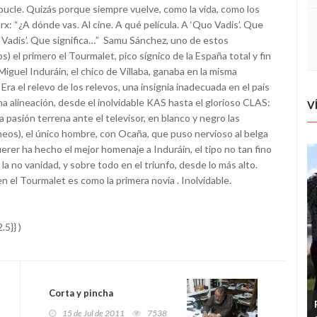
ucle. Quizás porque siempre vuelve, como la vida, como los
 “¿A dónde vas. Al cine. A qué película. A ‘Quo Vadis’. Que
uo Vadis’. Que significa…” Samu Sánchez, uno de estos
) el primero el Tourmalet, pico sígnico de la España total y fin
iguel Induráin, el chico de Villaba, ganaba en la misma
Era el relevo de los relevos, una insignia inadecuada en el país
na alineación, desde el inolvidable KAS hasta el glorioso CLAS:
V
 pasión terrena ante el televisor, en blanco y negro las
ineos), el único hombre, con Ocaña, que puso nervioso al belga
erer ha hecho el mejor homenaje a Induráin, el tipo no tan fino
 la no vanidad, y sobre todo en el triunfo, desde lo más alto.
n el Tourmalet es como la primera novia . Inolvidable.
5}} )
Corta y pincha
15 de Jul de 2011
7538