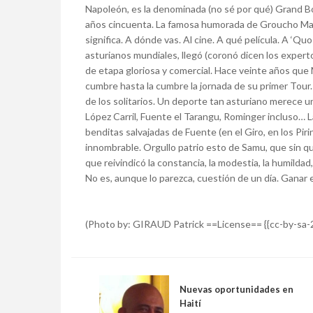
Napoleón, es la denominada (no sé por qué) Grand Bo
años cincuenta. La famosa humorada de Groucho Marx:
significa. A dónde vas. Al cine. A qué película. A ‘Q
asturianos mundiales, llegó (coronó dicen los expertos
de etapa gloriosa y comercial. Hace veinte años que M
cumbre hasta la cumbre la jornada de su primer Tour. 
de los solitarios. Un deporte tan asturiano merece u
López Carril, Fuente el Tarangu, Rominger incluso… La
benditas salvajadas de Fuente (en el Giro, en los Pir
innombrable. Orgullo patrio esto de Samu, que sin qu
que reivindicó la constancia, la modestia, la humildad,
No es, aunque lo parezca, cuestión de un día. Ganar e
(Photo by: GIRAUD Patrick ==License== {{cc-by-sa-2.
Nuevas oportunidades en
Haití