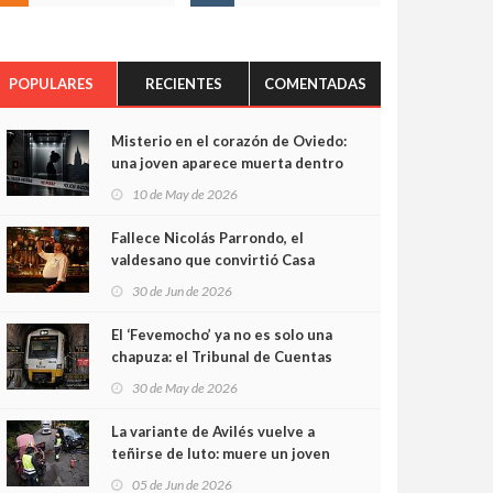
POPULARES
RECIENTES
COMENTADAS
Misterio en el corazón de Oviedo:
una joven aparece muerta dentro
del ascensor de su edificio y las
10 de May de 2026
cámaras captan sus últimos
minutos
Fallece Nicolás Parrondo, el
valdesano que convirtió Casa
Parrondo en un pedazo de
30 de Jun de 2026
Asturias en Madrid
El ‘Fevemocho’ ya no es solo una
chapuza: el Tribunal de Cuentas
cifra en casi 20 millones el
30 de May de 2026
sobrecoste de los trenes que no
cabían por los túneles
La variante de Avilés vuelve a
teñirse de luto: muere un joven
de 32 años en un violento choque
05 de Jun de 2026