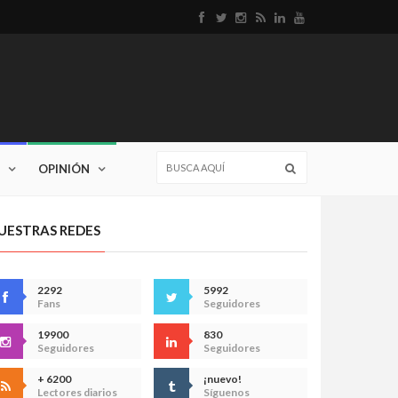
OPINIÓN
UESTRAS REDES
2292
5992
Fans
Seguidores
19900
830
Seguidores
Seguidores
+ 6200
¡nuevo!
Lectores diarios
Síguenos