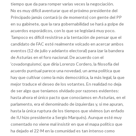
tiempo que da para romper varias veces la negociación.
No es muy difícil aventurar que el próximo presidente del
Principado jamás contará (o de momento) con gente del PP
en su gabinete, que la rara gobernabilidad se hará a golpe de
acuerdos esporádicos, con lo que se legislará muy poco.
Tampoco es difícil resistirse a la tentación de pensar que el
candidato de FAC esté realmente volcado en acercar ambos
eventos (12 de julio y adelanto electoral) para izar la bandera
de Asturias en el foro nacional. De acuerdo con el
‘covadonguismo’, que diría Lorenzo Cordero, la filosofía del
acuerdo puntual parece una novedad, un arma política que
hay que cultivar como la más democrática, la más legal, la que
mejor traduce el deseo de los votantes. En realidad no deja
de ser algo que teníamos olvidado por razones evidentes:
hasta ahora el único pacto que conocíamos en Asturias, en el
parlamento, era el denominado de izquierdas y, si me apuran,
hasta la única ruptura de los tiempos que vivimos (un enfado
de IU hizo presidente a Sergio Marqués). Aunque esté muy
comentado no viene mal insistir en que el mapa político que
ha dejado el 22-M en la comunidad es tan intenso como