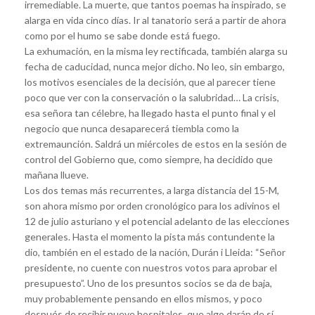
irremediable. La muerte, que tantos poemas ha inspirado, se
alarga en vida cinco días. Ir al tanatorio será a partir de ahora
como por el humo se sabe donde está fuego.
La exhumación, en la misma ley rectificada, también alarga su
fecha de caducidad, nunca mejor dicho. No leo, sin embargo,
los motivos esenciales de la decisión, que al parecer tiene
poco que ver con la conservación o la salubridad… La crisis,
esa señora tan célebre, ha llegado hasta el punto final y el
negocio que nunca desaparecerá tiembla como la
extremaunción. Saldrá un miércoles de estos en la sesión de
control del Gobierno que, como siempre, ha decidido que
mañana llueve.
Los dos temas más recurrentes, a larga distancia del 15-M,
son ahora mismo por orden cronológico para los adivinos el
12 de julio asturiano y el potencial adelanto de las elecciones
generales. Hasta el momento la pista más contundente la
dio, también en el estado de la nación, Durán i Lleida: “Señor
presidente, no cuente con nuestros votos para aprobar el
presupuesto”. Uno de los presuntos socios se da de baja,
muy probablemente pensando en ellos mismos, y poco
después de recibir nueve hospitales, que algo darán de sí.