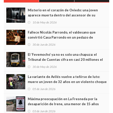
Misterio en el corazón de Oviedo: una joven
aparece muerta dentro del ascensor de su
edificio y las cámaras captan sus últimos minutos
10 de May de 2026
Fallece Nicolás Parrondo, el valdesano que
convirtió Casa Parrondo en un pedazo de
Asturias en Madrid
30 de Jun de 2026
El ‘Fevemocho’ ya no es solo una chapuza: el
Tribunal de Cuentas cifra en casi 20 millones el
sobrecoste de los trenes que no cabían por los
30 de May de 2026
túneles
La variante de Avilés vuelve a teñirse de luto:
muere un joven de 32 años en un violento choque
frontal
05 de Jun de 2026
Máxima preocupación en La Fresneda por la
desaparición de Irene, una menor de 15 años
03 de Jun de 2026