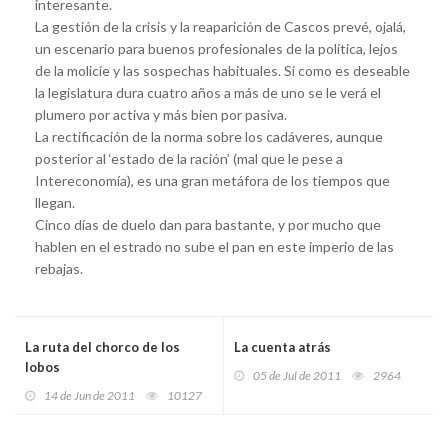
interesante.
La gestión de la crisis y la reaparición de Cascos prevé, ojalá,
un escenario para buenos profesionales de la política, lejos
de la molicie y las sospechas habituales. Si como es deseable
la legislatura dura cuatro años a más de uno se le verá el
plumero por activa y más bien por pasiva.
La rectificación de la norma sobre los cadáveres, aunque
posterior al ‘estado de la ración’ (mal que le pese a
Intereconomía), es una gran metáfora de los tiempos que
llegan.
Cinco días de duelo dan para bastante, y por mucho que
hablen en el estrado no sube el pan en este imperio de las
rebajas.
La ruta del chorco de los
La cuenta atrás
lobos
05 de Jul de 2011
2964
14 de Jun de 2011
10127