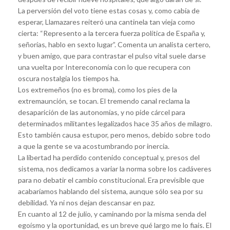
La perversión del voto tiene estas cosas y, como cabía de
esperar, Llamazares reiteró una cantinela tan vieja como
cierta: “Represento a la tercera fuerza política de España y,
señorías, hablo en sexto lugar”. Comenta un analista certero,
y buen amigo, que para contrastar el pulso vital suele darse
una vuelta por Intereconomía con lo que recupera con
oscura nostalgia los tiempos ha.
Los extremeños (no es broma), como los pies de la
extremaunción, se tocan. El tremendo canal reclama la
desaparición de las autonomías, y no pide cárcel para
determinados militantes legalizados hace 35 años de milagro.
Esto también causa estupor, pero menos, debido sobre todo
a que la gente se va acostumbrando por inercia.
La libertad ha perdido contenido conceptual y, presos del
sistema, nos dedicamos a variar la norma sobre los cadáveres
para no debatir el cambio constitucional. Era previsible que
acabaríamos hablando del sistema, aunque sólo sea por su
debilidad. Ya ni nos dejan descansar en paz.
En cuanto al 12 de julio, y caminando por la misma senda del
egoísmo y la oportunidad, es un breve qué largo me lo fiais. El