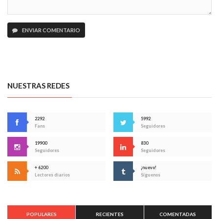
ENVIAR COMENTARIO
NUESTRAS REDES
2292
5992
Fans
Seguidores
19900
830
Seguidores
Seguidores
+ 6200
¡nuevo!
Lectores diarios
Síguenos
POPULARES
RECIENTES
COMENTADAS