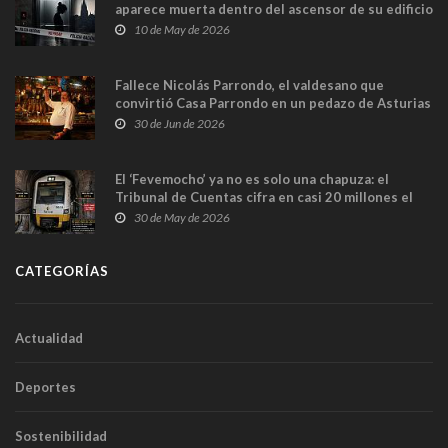
aparece muerta dentro del ascensor de su edificio
y las cámaras captan sus últimos minutos
10 de May de 2026
Fallece Nicolás Parrondo, el valdesano que
convirtió Casa Parrondo en un pedazo de Asturias
en Madrid
30 de Jun de 2026
El ‘Fevemocho’ ya no es solo una chapuza: el
Tribunal de Cuentas cifra en casi 20 millones el
sobrecoste de los trenes que no cabían por los
30 de May de 2026
túneles
CATEGORÍAS
Actualidad
Deportes
Sostenibilidad