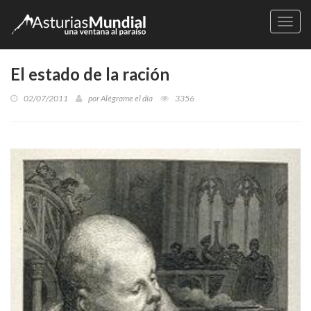
Naveg
El estado de la ración
02/07/2011
por
Alégrame el día
3356