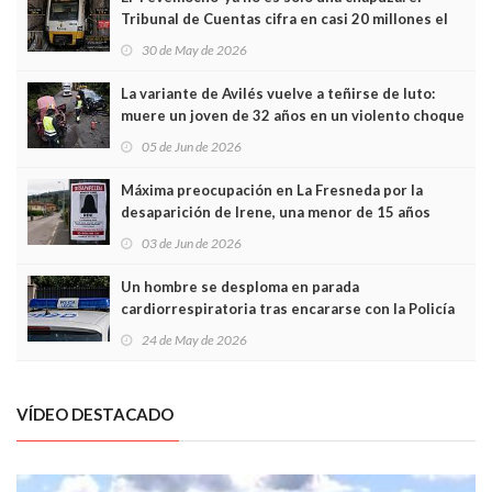
Tribunal de Cuentas cifra en casi 20 millones el
sobrecoste de los trenes que no cabían por los
30 de May de 2026
túneles
La variante de Avilés vuelve a teñirse de luto:
muere un joven de 32 años en un violento choque
frontal
05 de Jun de 2026
Máxima preocupación en La Fresneda por la
desaparición de Irene, una menor de 15 años
03 de Jun de 2026
Un hombre se desploma en parada
cardiorrespiratoria tras encararse con la Policía
Local en Luanco
24 de May de 2026
VÍDEO DESTACADO