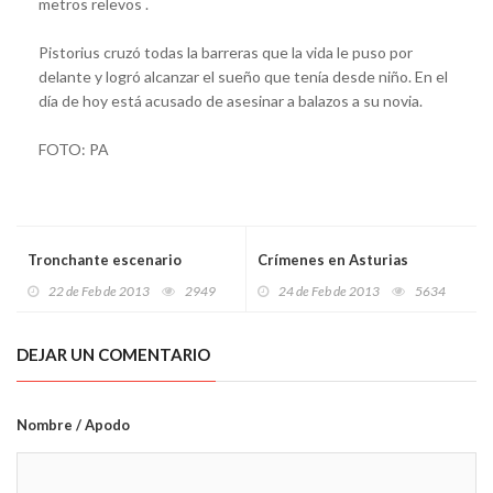
metros relevos .
Pistorius cruzó todas la barreras que la vida le puso por
delante y logró alcanzar el sueño que tenía desde niño. En el
día de hoy está acusado de asesinar a balazos a su novia.
FOTO: PA
Tronchante escenario
Crímenes en Asturias
22 de Feb de 2013
2949
24 de Feb de 2013
5634
DEJAR UN COMENTARIO
Nombre / Apodo