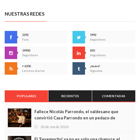
NUESTRAS REDES
2292
5992
Fans
Seguidores
19900
830
Seguidores
Seguidores
+ 6200
¡nuevo!
Lectores diarios
Síguenos
POPULARES
RECIENTES
COMENTADAS
Fallece Nicolás Parrondo, el valdesano que
convirtió Casa Parrondo en un pedazo de
Asturias en Madrid
30 de Jun de 2026
El ‘Fevemocho’ ya no es solo una chapuza: el