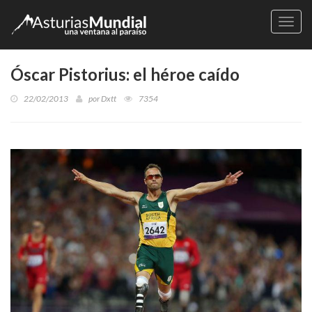
Naveg
Óscar Pistorius: el héroe caído
22/02/2013
por
Dxtt
7354