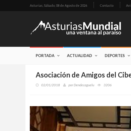
Asturias,
Sábado, 08 de Agosto de 2026
Contacto
Avi
PORTADA
ACTUALIDAD
DEPORTES
Asociación de Amigos del Cib
02/01/2018
por
Dendecaguelu
3206