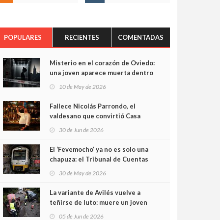
POPULARES
RECIENTES
COMENTADAS
Misterio en el corazón de Oviedo:
una joven aparece muerta dentro
del ascensor de su edificio y las
10 de May de 2026
cámaras captan sus últimos
minutos
Fallece Nicolás Parrondo, el
valdesano que convirtió Casa
Parrondo en un pedazo de
30 de Jun de 2026
Asturias en Madrid
El ‘Fevemocho’ ya no es solo una
chapuza: el Tribunal de Cuentas
cifra en casi 20 millones el
30 de May de 2026
sobrecoste de los trenes que no
cabían por los túneles
La variante de Avilés vuelve a
teñirse de luto: muere un joven
de 32 años en un violento choque
05 de Jun de 2026