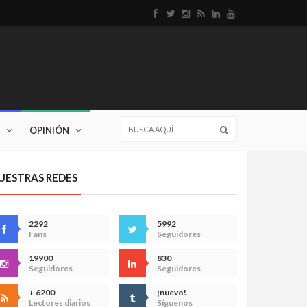
OPINIÓN
UESTRAS REDES
2292
5992
Fans
Seguidores
19900
830
Seguidores
Seguidores
+ 6200
¡nuevo!
Lectores diarios
Síguenos